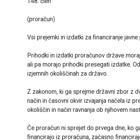
148. člen
(proračun)
Vsi prejemki in izdatki za financiranje javne
Prihodki in izdatki proračunov države mora
ali pa morajo prihodki presegati izdatke. 
izjemnih okoliščinah za državo.
Z zakonom, ki ga sprejme državni zbor z dv
način in časovni okvir izvajanja načela iz p
okoliščin in način ravnanja ob njihovem nas
Če proračun ni sprejet do prvega dne, ko ga 
financirajo iz proračuna, začasno financira