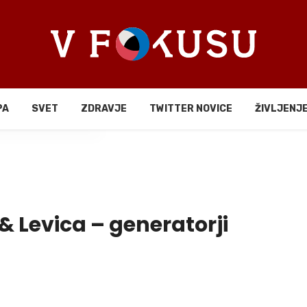
PA
SVET
ZDRAVJE
TWITTER NOVICE
ŽIVLJENJ
li
 & Levica – generatorji