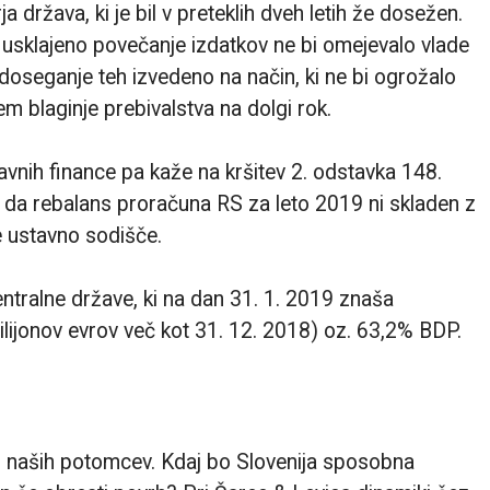
 država, ki je bil v preteklih dveh letih že dosežen.
ili usklajeno povečanje izdatkov ne bi omejevalo vlade
o doseganje teh izvedeno na način, ki ne bi ogrožalo
em blaginje prebivalstva na dolgi rok.
vnih finance pa kaže na kršitev 2. odstavka 148.
, da rebalans proračuna RS za leto 2019 ni skladen z
e ustavno sodišče.
ntralne države, ki na dan 31. 1. 2019 znaša
ilijonov evrov več kot 31. 12. 2018) oz. 63,2% BDP.
un naših potomcev. Kdaj bo Slovenija sposobna