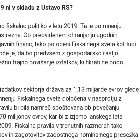
9 ni v skladu z Ustavo RS?
o fiskalno politiko v letu 2019. Ta je po mnenju
eustrezna. Ob predvidenem ohranjanju ugodnih
vnih financ, tako po oceni Fiskalnega sveta kot tudi
joče je, da bo predvsem z gospodarsko rastjo
no trajno povišanje izdatkov, ki hkrati ne bodo
izdatkov sektorja država za 1,13 miljarde evrov glede
mnenju Fiskalnega sveta določena v nasprotju z
ravilu bi bila namreč spoštovana ob povečanju
70 milijonov evrov, kar bi z izjemo lanskega leta
 2009. Fiskalna pravila v trenutnih razmerah tako
atkov in zagotovitev zadostnega nominalnega presežka