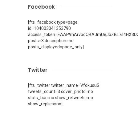
Facebook
[fts_facebook type=page
id=104003041353790
access_token=EAAP9hArvboQBAJmUeJbZBL7s4HX3D2
posts=3 description=no
posts_displayed=page_only]
Twitter
[fts_twitter twitter_name=VfokusuS
tweets_count=3 cover_photo=no
stats_bar=no show_retweets=no
show_replies=no]