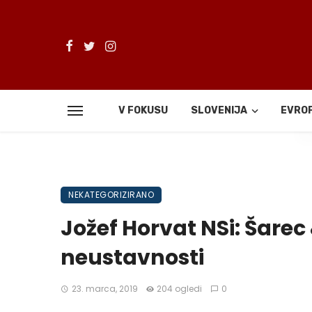
V FOKUSU
SLOVENIJA
EVRO
De
NEKATEGORIZIRANO
Jožef Horvat NSi: Šarec
neustavnosti
23. marca, 2019
204 ogledi
0