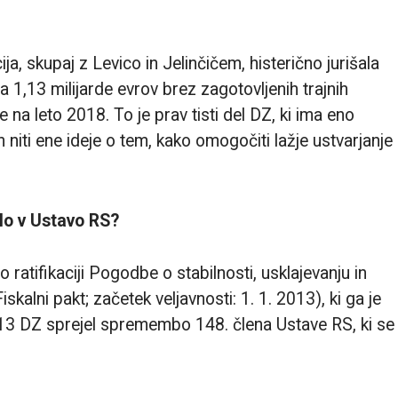
a, skupaj z Levico in Jelinčičem, histerično jurišala
 1,13 milijarde evrov brez zagotovljenih trajnih
 na leto 2018. To je prav tisti del DZ, ki ima eno
in niti ene ideje o tem, kako omogočiti lažje ustvarjanje
ilo v Ustavo RS?
ratifikaciji Pogodbe o stabilnosti, usklajevanju in
skalni pakt; začetek veljavnosti: 1. 1. 2013), ki ga je
013 DZ sprejel spremembo 148. člena Ustave RS, ki se