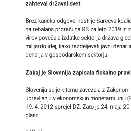
zahteval državni svet.
Brez kančka odgovornosti je Šarčeva koalicij
na rebalans proračuna RS za leto 2019 in za
virov povečala izdatke sektorja država glede
milijardo idej, kako razdeljevati javni denar 
denarja v gospodarskem sektorju.
Zakaj je Slovenija zapisala fiskalno prav
Slovenija se je k temu zavezala z Zakonom o 
upravljanju v ekonomski in monetarni uniji (Fi
19. 4. 2012 sprejel DZ. Zato je 24. maja 2
glasi: