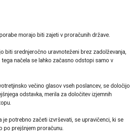
 porabe morajo biti zajeti v proračunih države.
jo biti srednjeročno uravnoteženi brez zadolževanja,
Od tega načela se lahko začasno odstopi samo v
otretjinsko večino glasov vseh poslancev, se določijo
rejšnjega odstavka, merila za določitev izjemnih
topu.
je potrebno začeti izvrševati, se upravičenci, ki se
jo po prejšnjem proračunu.