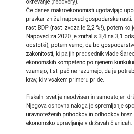
okrevanje (recovery).
Če danes makroekonomisti ugotavljajo upo
pravkar znižal napoved gospodarske rasti.
rast BDP (rast izvoza le 2,2 %!), potem ko 
Napoved za 2020 je znižal s 3,4 na 3,1 odst
odstotki), potem vemo, da bo gospodarstvo 
zakonitosti, ki pa jih predsednik vlade Šarec
ekonomskih kompetenc po njenem kurikulumu 
vzamejo, tisti pač ne razumejo, da je potreb
krav, ki v vsakem primeru pride.
Fiskalni svet je neodvisen in samostojen drž
Njegova osnovna naloga je spremljanje spoš
uravnoteženih prihodkov in odhodkov brez z
ekonomsko upravljanje v državah članicah.