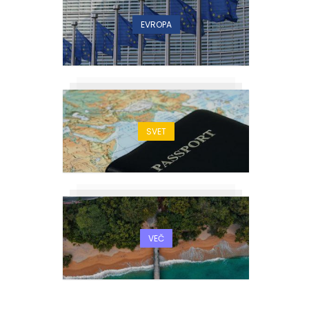
EVROPA
SVET
VEČ