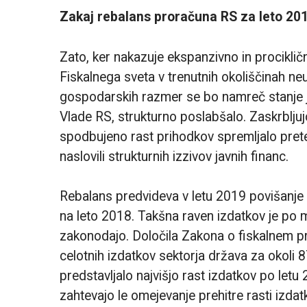
Zakaj rebalans proračuna RS za leto 201
Zato, ker nakazuje ekspanzivno in procikličn
Fiskalnega sveta v trenutnih okoliščinah n
gospodarskih razmer se bo namreč stanje ja
Vlade RS, strukturno poslabšalo. Zaskrblju
spodbujeno rast prihodkov spremljalo pretež
naslovili strukturnih izzivov javnih financ.
Rebalans predvideva v letu 2019 povišanje 
na leto 2018. Takšna raven izdatkov je po 
zakonodajo. Določila Zakona o fiskalnem p
celotnih izdatkov sektorja država za okoli 8
predstavljalo najvišjo rast izdatkov po letu
zahtevajo le omejevanje prehitre rasti izd