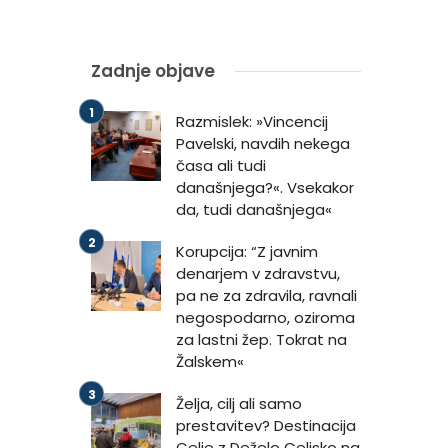
Zadnje objave
Razmislek: »Vincencij
Pavelski, navdih nekega
časa ali tudi
današnjega?«. Vsekakor
da, tudi današnjega«
Korupcija: “Z javnim
denarjem v zdravstvu,
pa ne za zdravila, ravnali
negospodarno, oziroma
za lastni žep. Tokrat na
Žalskem«
Želja, cilj ali samo
prestavitev? Destinacija
Celje z Deželo Celjsko na