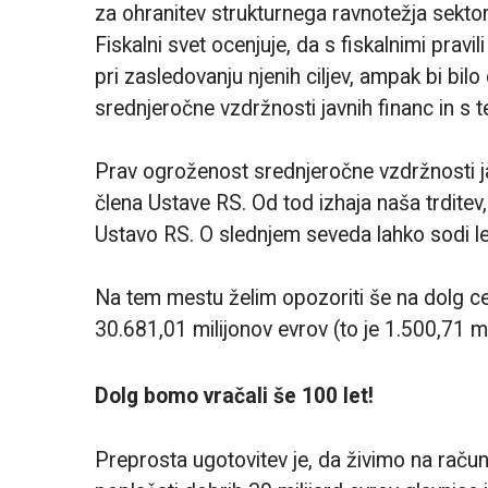
za ohranitev strukturnega ravnotežja sektorja
Fiskalni svet ocenjuje, da s fiskalnimi prav
pri zasledovanju njenih ciljev, ampak bi bil
srednjeročne vzdržnosti javnih financ in s t
Prav ogroženost srednjeročne vzdržnosti ja
člena Ustave RS. Od tod izhaja naša trditev
Ustavo RS. O slednjem seveda lahko sodi l
Na tem mestu želim opozoriti še na dolg ce
30.681,01 milijonov evrov (to je 1.500,71 m
Dolg bomo vračali še 100 let!
Preprosta ugotovitev je, da živimo na rač