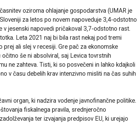
časnitev oziroma ohlajanje gospodarstva (UMAR je
 Sloveniji za letos po novem napoveduje 3,4-odstotno
je v jesenski napovedi pričakoval 3,7-odstotno rast.
otka. Leta 2021 naj bi bila rast nekaj pod tremi
prej ali slej v recesiji. Gre pač za ekonomske
 očitno še ni absolviral, saj Levica tovrstnih
ne zahteva. Tisti, ki so posvečeni in lahko kdajkoli
no v času debelih krav intenzivno misliti na čas suhih
avni organ, ki nadzira vodenje javnofinančne politike.
tovanja fiskalnega pravila, srednjeročno
adolževanja ter izvajanja predpisov EU, ki urejajo