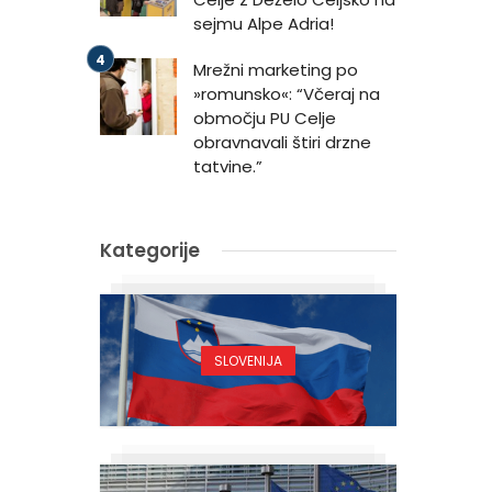
sejmu Alpe Adria!
Mrežni marketing po
»romunsko«: “Včeraj na
območju PU Celje
obravnavali štiri drzne
tatvine.”
Kategorije
SLOVENIJA