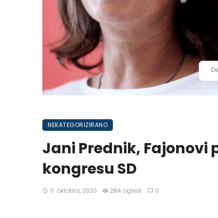
De
NEKATEGORIZIRANO
Jani Prednik, Fajonovi 
kongresu SD
11. oktobra, 2020
284 ogledi
0