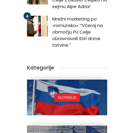
sejmu Alpe Adria!
Mrežni marketing po
»romunsko«: “Včeraj na
območju PU Celje
obravnavali štiri drzne
tatvine.”
Kategorije
SLOVENIJA