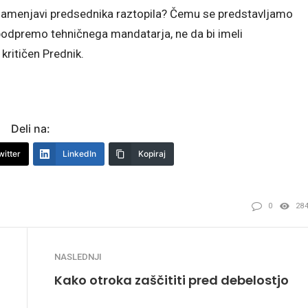
zamenjavi predsednika raztopila? Čemu se predstavljamo
n podpremo tehničnega mandatarja, ne da bi imeli
kritičen Prednik.
Deli na:
witter
LinkedIn
Kopiraj
0
28
NASLEDNJI
Kako otroka zaščititi pred debelostjo