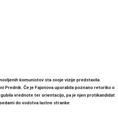
vljenih komunistov sta svoje vizije predstavila
ni Prednik. Če je Fajonova uporabila poznano retoriko o
 izgubila vrednote ter orientacijo, pa je njen protikandidat
besedami do vodstva lastne stranke
.