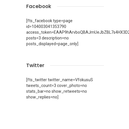
Facebook
[fts_facebook type=page
id=104003041353790
access_token=EAAP9hArvboQBAJmUeJbZBL7s4HX3D2
posts=3 description=no
posts_displayed=page_only]
Twitter
[fts_twitter twitter_name=VfokusuS
tweets_count=3 cover_photo=no
stats_bar=no show_retweets=no
show_replies=no]