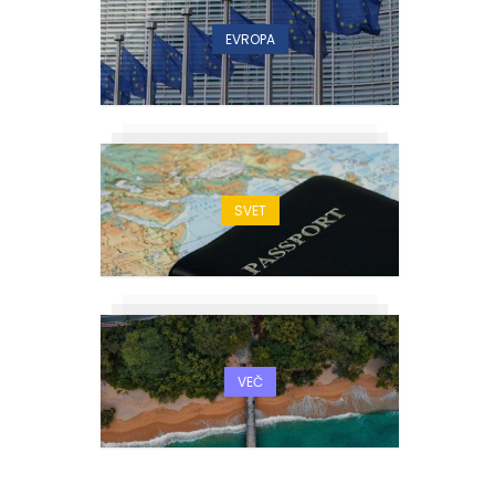
EVROPA
SVET
VEČ