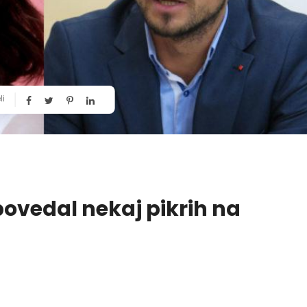
li
povedal nekaj pikrih na