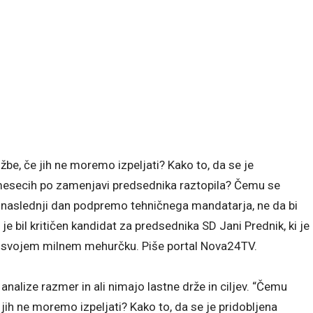
žbe, če jih ne moremo izpeljati? Kako to, da se je
mesecih po zamenjavi predsednika raztopila? Čemu se
če naslednji dan podpremo tehničnega mandatarja, ne da bi
e bil kritičen kandidat za predsednika SD Jani Prednik, ki je
 v svojem milnem mehurčku. Piše portal Nova24TV.
analize razmer in ali nimajo lastne drže in ciljev. “Čemu
 jih ne moremo izpeljati? Kako to, da se je pridobljena