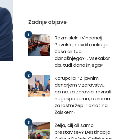
Zadnje objave
Razmislek: »Vincencij
Pavelski, navdih nekega
časa ali tudi
današnjega?«. Vsekakor
da, tudi današnjega«
Korupcija: “Z javnim
denarjem v zdravstvu,
pa ne za zdravila, ravnali
negospodarno, oziroma
za lastni žep. Tokrat na
Žalskem«
Želja, cilj ali samo
prestavitev? Destinacija
Celje z Deželo Celjsko na