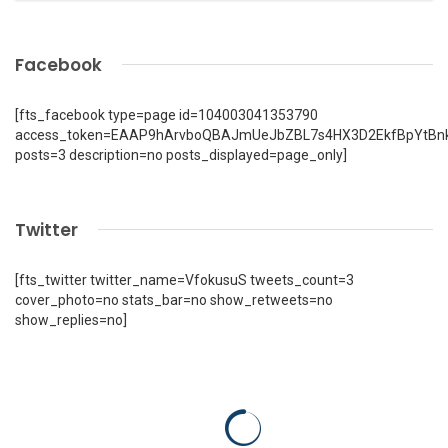
Facebook
[fts_facebook type=page id=104003041353790
access_token=EAAP9hArvboQBAJmUeJbZBL7s4HX3D2EkfBpYtBn
posts=3 description=no posts_displayed=page_only]
Twitter
[fts_twitter twitter_name=VfokusuS tweets_count=3
cover_photo=no stats_bar=no show_retweets=no
show_replies=no]