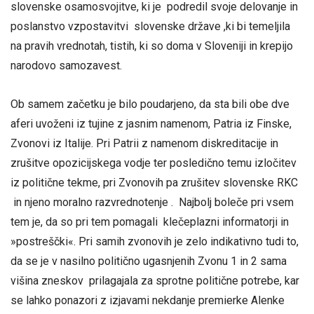
slovenske osamosvojitve, ki je podredil svoje delovanje in
poslanstvo vzpostavitvi slovenske države ,ki bi temeljila
na pravih vrednotah, tistih, ki so doma v Sloveniji in krepijo
narodovo samozavest.
Ob samem začetku je bilo poudarjeno, da sta bili obe dve
aferi uvoženi iz tujine z jasnim namenom, Patria iz Finske,
Zvonovi iz Italije. Pri Patrii z namenom diskreditacije in
zrušitve opozicijskega vodje ter posledično temu izločitev
iz politične tekme, pri Zvonovih pa zrušitev slovenske RKC
in njeno moralno razvrednotenje . Najbolj boleče pri vsem
tem je, da so pri tem pomagali klečeplazni informatorji in
»postreščki«. Pri samih zvonovih je zelo indikativno tudi to,
da se je v nasilno politično ugasnjenih Zvonu 1 in 2 sama
višina zneskov prilagajala za sprotne politične potrebe, kar
se lahko ponazori z izjavami nekdanje premierke Alenke