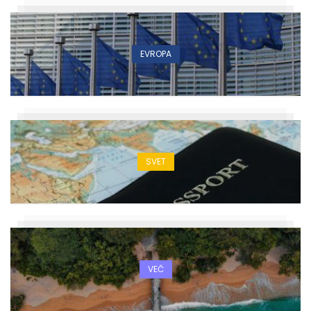
EVROPA
SVET
VEČ