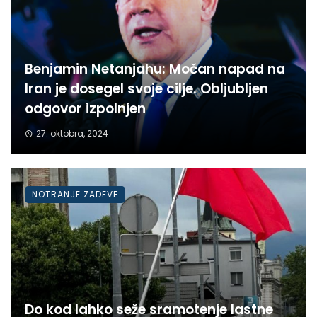
Benjamin Netanjahu: Močan napad na
Iran je dosegel svoje cilje. Obljubljen
odgovor izpolnjen
27. oktobra, 2024
NOTRANJE ZADEVE
Do kod lahko seže sramotenje lastne