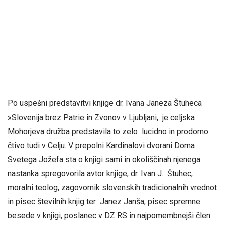
Po uspešni predstavitvi knjige dr. Ivana Janeza Štuheca
»Slovenija brez Patrie in Zvonov v Ljubljani, je celjska
Mohorjeva družba predstavila to zelo lucidno in prodorno
čtivo tudi v Celju. V prepolni Kardinalovi dvorani Doma
Svetega Jožefa sta o knjigi sami in okoliščinah njenega
nastanka spregovorila avtor knjige, dr. Ivan J. Štuhec,
moralni teolog, zagovornik slovenskih tradicionalnih vrednot
in pisec številnih knjig ter Janez Janša, pisec spremne
besede v knjigi, poslanec v DZ RS in najpomembnejši člen