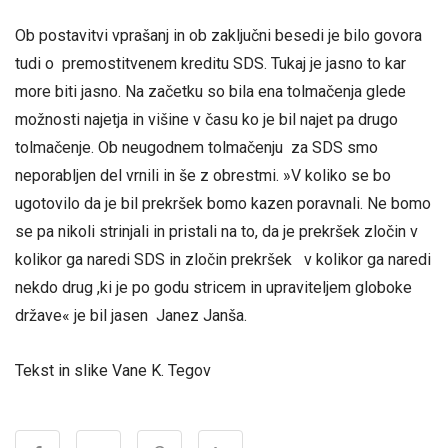
Ob postavitvi vprašanj in ob zaključni besedi je bilo govora
tudi o premostitvenem kreditu SDS. Tukaj je jasno to kar
more biti jasno. Na začetku so bila ena tolmačenja glede
možnosti najetja in višine v času ko je bil najet pa drugo
tolmačenje. Ob neugodnem tolmačenju za SDS smo
neporabljen del vrnili in še z obrestmi. »V koliko se bo
ugotovilo da je bil prekršek bomo kazen poravnali. Ne bomo
se pa nikoli strinjali in pristali na to, da je prekršek zločin v
kolikor ga naredi SDS in zločin prekršek v kolikor ga naredi
nekdo drug ,ki je po godu stricem in upraviteljem globoke
države« je bil jasen Janez Janša.
Tekst in slike Vane K. Tegov