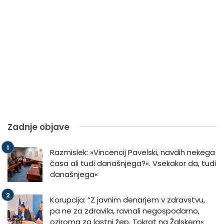
Zadnje objave
Razmislek: »Vincencij Pavelski, navdih nekega
časa ali tudi današnjega?«. Vsekakor da, tudi
današnjega«
Korupcija: “Z javnim denarjem v zdravstvu,
pa ne za zdravila, ravnali negospodarno,
oziroma za lastni žep. Tokrat na Žalskem«