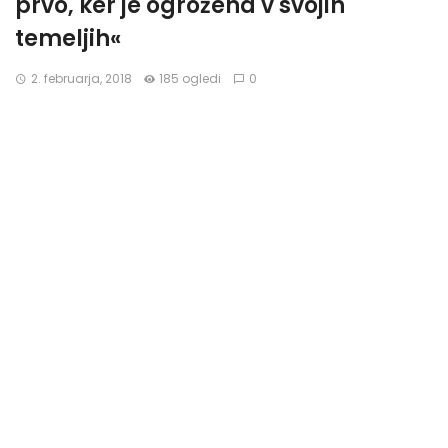
prvo, ker je ogrožena v svojih
temeljih«
2. februarja, 2018
185 ogledi
0