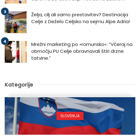
Želja, cilj ali samo prestavitev? Destinacija
Celje z Deželo Celjsko na sejmu Alpe Adria!
Mrežni marketing po »romunsko«: “Včeraj na
območju PU Celje obravnavali štiri drzne
tatvine.”
Kategorije
SLOVENIJA