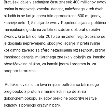
Bratušek, da je v sedanjem času znesek 400 milijonov evrov
realna in odgovarja znesku denarja, naloženega v teh dveh
skladih in ne kot je sprva bilo sproducirano 800 milijonov,
kasneje celo 1, 5 milijarde evrov. Popolnoma jasna politična
manipulacija, glede na že takrat izdelan elaborat o rešitvi
Zvonov, ki bi bili do leta 2015 že na zeleni veji. Sočasno se
je dogajalo nepreverjeno, škodljivo laganje in pretiravanje
kot dimno zaveso za afero nezaslišanih razsežnosti, pranja
iranskega denarja, milijardnega zneska v dolarjih za iransko
obveščevalno službo, za iranski jedrski program in za
podporo terorizma.
Politika, leva in ultra leva in njeni poltroni so bili mnogo
pregloboko z prstom v marmeladi in so delali na
dokončnem pokopu skladov preko ne odobritvi rešitve
skladov s pomočjo državnih bank.