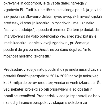
okrevanje in odpornost, je ta vsota daleč največja v
zgodovin EU. Tudi, kar se tiče nacionalnega položaja, je v teh
zaključkih za Slovenijo daleč največ evropskih investicijskih
sredstev, ki smo jih kadarkoli v zgodovini imeli za neko
časovno obdobje,” je poudaril premier. Ob tem je dodal, da
ima Slovenija na voljo potencialno več sredstev, kot jih je
imela kadarkoli doslej v svoji zgodovini, pri čemer je
poudaril da gre za možnost, ne za dano dejstvo, “in to
možnost moramo izkoristiti.”
Predsednik vlade je nato poudaril, da je imela naša država v
pretekli finančni perspektivi 2014-2020 na voljo nekaj več
kot 3 milijarde evrov sredstev, vendar ni vseh izkoristila. Še
več, nekateri projekti so bili pripravljeni, a so obstali in
ostali neuresničeni. Predsednik vlade je izpostavil, da bo v
naslednji finančni perspektivi, skupaj s skladom za