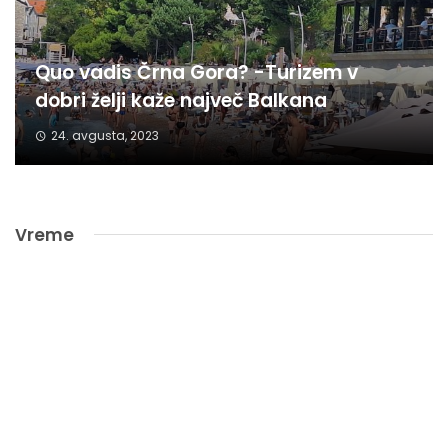
Quo vadis Črna Gora? -Turizem v
dobri želji kaže največ Balkana
24. avgusta, 2023
Vreme