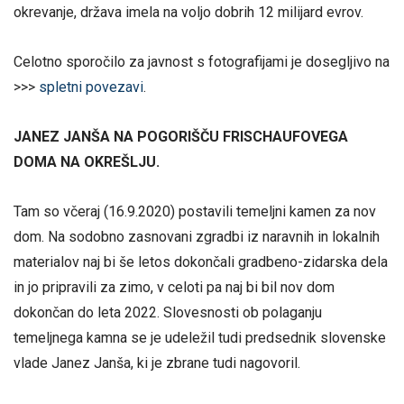
okrevanje, država imela na voljo dobrih 12 milijard evrov.
Celotno sporočilo za javnost s fotografijami je dosegljivo na
>>>
spletni povezavi
.
JANEZ JANŠA NA POGORIŠČU FRISCHAUFOVEGA
DOMA NA OKREŠLJU.
Tam so včeraj (16.9.2020) postavili temeljni kamen za nov
dom. Na sodobno zasnovani zgradbi iz naravnih in lokalnih
materialov naj bi še letos dokončali gradbeno-zidarska dela
in jo pripravili za zimo, v celoti pa naj bi bil nov dom
dokončan do leta 2022. Slovesnosti ob polaganju
temeljnega kamna se je udeležil tudi predsednik slovenske
vlade Janez Janša, ki je zbrane tudi nagovoril.