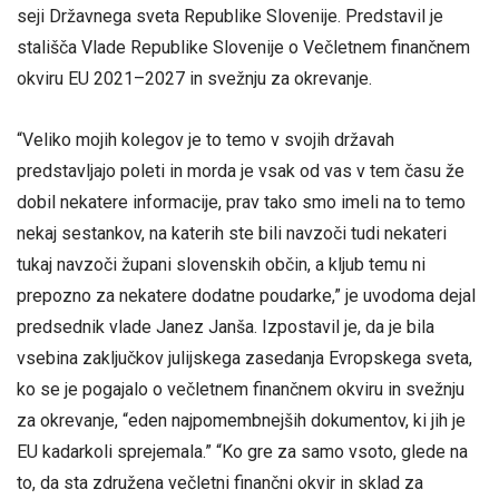
seji Državnega sveta Republike Slovenije. Predstavil je
stališča Vlade Republike Slovenije o Večletnem finančnem
okviru EU 2021–2027 in svežnju za okrevanje.
“Veliko mojih kolegov je to temo v svojih državah
predstavljajo poleti in morda je vsak od vas v tem času že
dobil nekatere informacije, prav tako smo imeli na to temo
nekaj sestankov, na katerih ste bili navzoči tudi nekateri
tukaj navzoči župani slovenskih občin, a kljub temu ni
prepozno za nekatere dodatne poudarke,” je uvodoma dejal
predsednik vlade Janez Janša. Izpostavil je, da je bila
vsebina zaključkov julijskega zasedanja Evropskega sveta,
ko se je pogajalo o večletnem finančnem okviru in svežnju
za okrevanje, “eden najpomembnejših dokumentov, ki jih je
EU kadarkoli sprejemala.” “Ko gre za samo vsoto, glede na
to, da sta združena večletni finančni okvir in sklad za