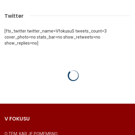
Twitter
[fts_twitter twitter_name=VfokusuS tweets_count=3
cover_photo=no stats_bar=no show_retweets=no
show_replies=no]
V FOKUSU
O TEM, KAR JE POMEMBNO.