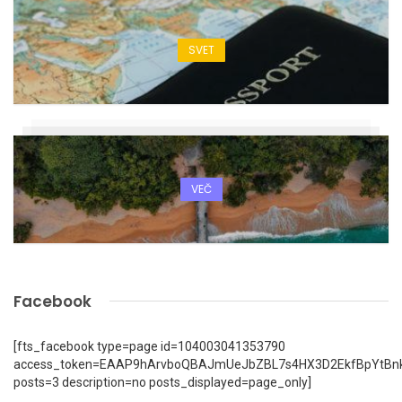
SVET
VEČ
Facebook
[fts_facebook type=page id=104003041353790
access_token=EAAP9hArvboQBAJmUeJbZBL7s4HX3D2EkfBpYtBn
posts=3 description=no posts_displayed=page_only]