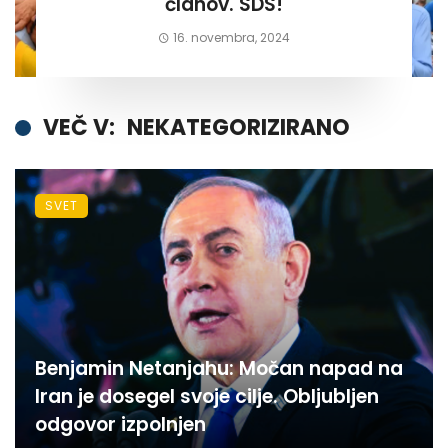
članov. SDS!
16. novembra, 2024
VEČ V:
NEKATEGORIZIRANO
SVET
Benjamin Netanjahu: Močan napad na
Iran je dosegel svoje cilje. Obljubljen
odgovor izpolnjen