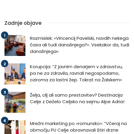
Zadnje objave
Razmislek: »Vincencij Pavelski, navdih nekega
časa ali tudi današnjega?«. Vsekakor da, tudi
današnjega«
Korupcija: “Z javnim denarjem v zdravstvu,
pa ne za zdravila, ravnali negospodarno,
oziroma za lastni žep. Tokrat na Žalskem«
Želja, cilj ali samo prestavitev? Destinacija
Celje z Deželo Celjsko na sejmu Alpe Adria!
Mrežni marketing po »romunsko«: “Včeraj na
območju PU Celje obravnavali štiri drzne