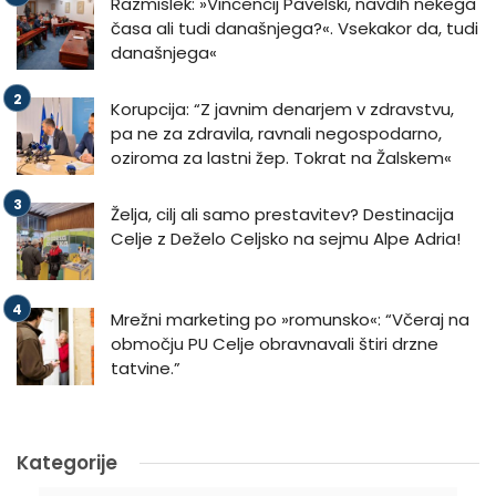
Razmislek: »Vincencij Pavelski, navdih nekega
časa ali tudi današnjega?«. Vsekakor da, tudi
današnjega«
Korupcija: “Z javnim denarjem v zdravstvu,
pa ne za zdravila, ravnali negospodarno,
oziroma za lastni žep. Tokrat na Žalskem«
Želja, cilj ali samo prestavitev? Destinacija
Celje z Deželo Celjsko na sejmu Alpe Adria!
Mrežni marketing po »romunsko«: “Včeraj na
območju PU Celje obravnavali štiri drzne
tatvine.”
Kategorije