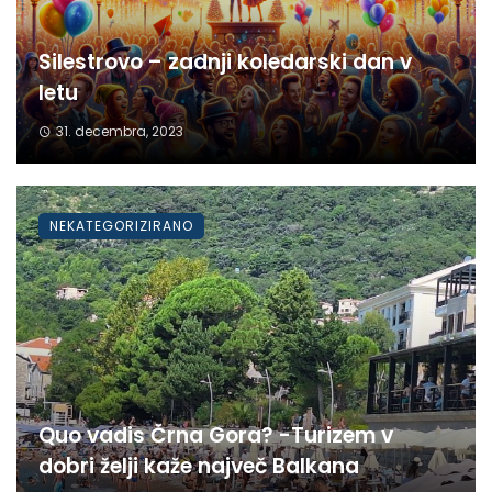
Silestrovo – zadnji koledarski dan v
letu
31. decembra, 2023
NEKATEGORIZIRANO
Quo vadis Črna Gora? -Turizem v
dobri želji kaže največ Balkana