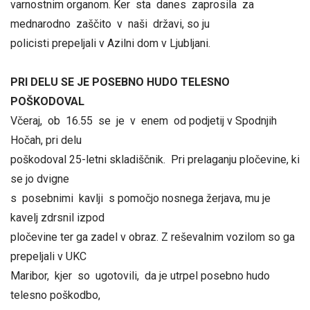
varnostnim organom. Ker sta danes zaprosila za
mednarodno zaščito v naši državi, so ju
policisti prepeljali v Azilni dom v Ljubljani.
PRI DELU SE JE POSEBNO HUDO TELESNO
POŠKODOVAL
Včeraj, ob 16.55 se je v enem od podjetij v Spodnjih
Hočah, pri delu
poškodoval 25-letni skladiščnik. Pri prelaganju pločevine, ki
se jo dvigne
s posebnimi kavlji s pomočjo nosnega žerjava, mu je
kavelj zdrsnil izpod
pločevine ter ga zadel v obraz. Z reševalnim vozilom so ga
prepeljali v UKC
Maribor, kjer so ugotovili, da je utrpel posebno hudo
telesno poškodbo,