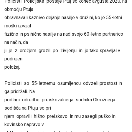
Policisti Policijske postaje Ptuj so konec avgusta 2020, na
območju Ptuja
obravnavali kaznivo dejanje nasilje v družini, ko je 55-letni
moški izvajal
fizično in psihično nasilje na nad svojo 60-letno partnerico
na način, da
ji je z orožjem grozil po življenju in jo tako spravljal v
podrejen
položaj.
Policisti so 55-letnemu osumljencu odvzeli prostost in
ga pridržali. Na
podlagi odredbe preiskovalnega sodnika Okrožnega
sodišča na Ptuju so pri
njem opravili hišno preiskavo in mu zasegli puško in
kovinsko napravo v