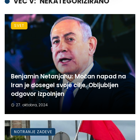
VEČ V:
NEKATEGORIZIRANO
SVET
Benjamin Netanjahu: Močan napad na
Iran je dosegel svoje cilje. Obljubljen
odgovor izpolnjen
27. oktobra, 2024
NOTRANJE ZADEVE