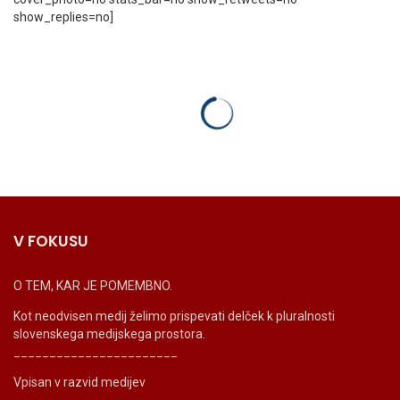
show_replies=no]
V FOKUSU
O TEM, KAR JE POMEMBNO.
Kot neodvisen medij želimo prispevati delček k pluralnosti
slovenskega medijskega prostora.
_______________________
Vpisan v razvid medijev