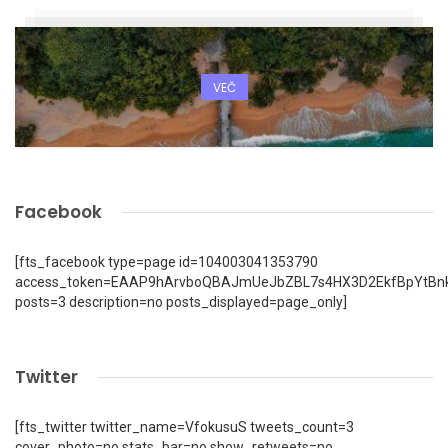
VEČ
Facebook
[fts_facebook type=page id=104003041353790
access_token=EAAP9hArvboQBAJmUeJbZBL7s4HX3D2EkfBpYtBn
posts=3 description=no posts_displayed=page_only]
Twitter
[fts_twitter twitter_name=VfokusuS tweets_count=3
cover_photo=no stats_bar=no show_retweets=no