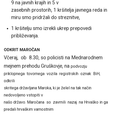
9 na javnih krajih in 5 v
zasebnih prostorih,
1 kršitelja javnega reda in
miru smo pridržali do streznitve,
1 kršitelju smo izrekli ukrep prepovedi
približevanja.
ODKRIT MAROČAN
Včeraj, ob 8.30, so policisti na Mednarodnem
mejnem prehodu Gruškovje, na
podvozju
priklopnega tovornega vozila registrskih oznak BiH,
odkrili
skritega državljana Maroka, ki je želel na tak način
nedovoljeno vstopiti v
našo državo. Maročana so zavrnili nazaj na Hrvaško in ga
predali hrvaškim varnostnim