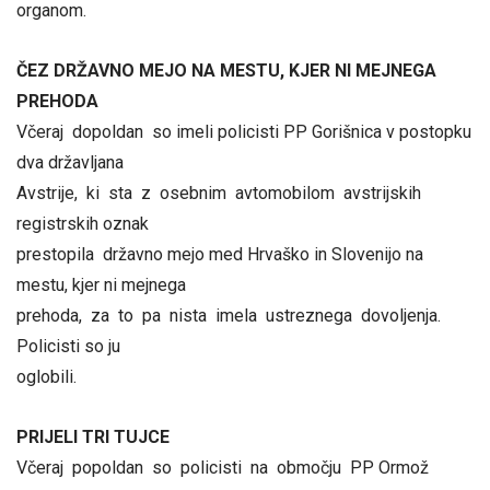
organom.
ČEZ DRŽAVNO MEJO NA MESTU, KJER NI MEJNEGA
PREHODA
Včeraj dopoldan so imeli policisti PP Gorišnica v postopku
dva državljana
Avstrije, ki sta z osebnim avtomobilom avstrijskih
registrskih oznak
prestopila državno mejo med Hrvaško in Slovenijo na
mestu, kjer ni mejnega
prehoda, za to pa nista imela ustreznega dovoljenja.
Policisti so ju
oglobili.
PRIJELI TRI TUJCE
Včeraj popoldan so policisti na območju PP Ormož