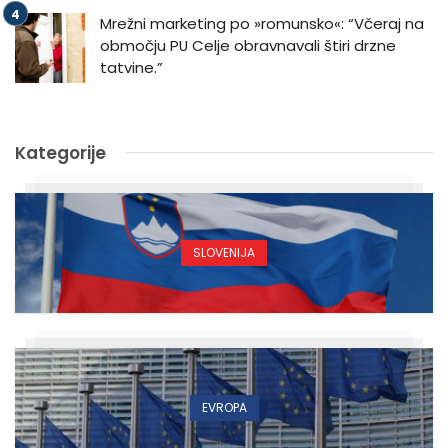
Mrežni marketing po »romunsko«: “Včeraj na
območju PU Celje obravnavali štiri drzne
tatvine.”
Kategorije
SLOVENIJA
EVROPA