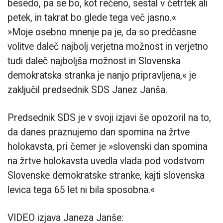
besedo, pa se bo, kot rečeno, sestal v četrtek ali
petek, in takrat bo glede tega več jasno.«
»Moje osebno mnenje pa je, da so predčasne
volitve daleč najbolj verjetna možnost in verjetno
tudi daleč najboljša možnost in Slovenska
demokratska stranka je nanjo pripravljena,« je
zaključil predsednik SDS Janez Janša.
Predsednik SDS je v svoji izjavi še opozoril na to,
da danes praznujemo dan spomina na žrtve
holokavsta, pri čemer je »slovenski dan spomina
na žrtve holokavsta uvedla vlada pod vodstvom
Slovenske demokratske stranke, kajti slovenska
levica tega 65 let ni bila sposobna.«
VIDEO izjava Janeza Janše: