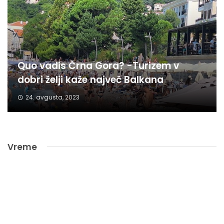
Quo vadis Črna Gora? -Turizem v
dobri želji kaže največ Balkana
24. avgusta, 2023
Vreme