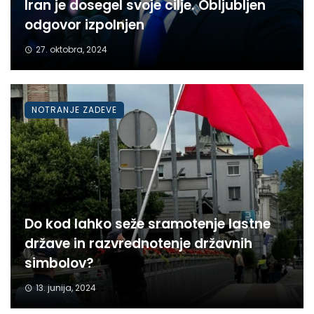
Iran je dosegel svoje cilje. Obljubljen
odgovor izpolnjen
27. oktobra, 2024
NOTRANJE ZADEVE
Do kod lahko seže sramotenje lastne
države in razvrednotenje državnih
simbolov?
13. junija, 2024