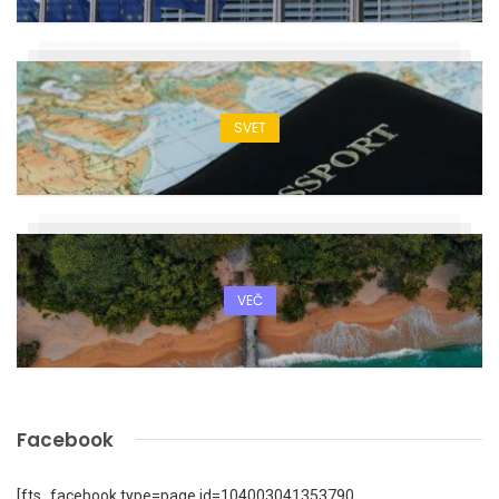
SVET
VEČ
Facebook
[fts_facebook type=page id=104003041353790