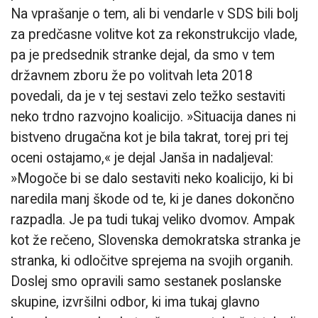
Na vprašanje o tem, ali bi vendarle v SDS bili bolj
za predčasne volitve kot za rekonstrukcijo vlade,
pa je predsednik stranke dejal, da smo v tem
državnem zboru že po volitvah leta 2018
povedali, da je v tej sestavi zelo težko sestaviti
neko trdno razvojno koalicijo. »Situacija danes ni
bistveno drugačna kot je bila takrat, torej pri tej
oceni ostajamo,« je dejal Janša in nadaljeval:
»Mogoče bi se dalo sestaviti neko koalicijo, ki bi
naredila manj škode od te, ki je danes dokončno
razpadla. Je pa tudi tukaj veliko dvomov. Ampak
kot že rečeno, Slovenska demokratska stranka je
stranka, ki odločitve sprejema na svojih organih.
Doslej smo opravili samo sestanek poslanske
skupine, izvršilni odbor, ki ima tukaj glavno