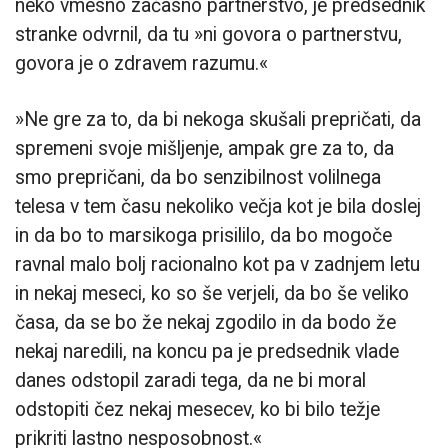
neko vmesno začasno partnerstvo, je predsednik
stranke odvrnil, da tu »ni govora o partnerstvu,
govora je o zdravem razumu.«
»Ne gre za to, da bi nekoga skušali prepričati, da
spremeni svoje mišljenje, ampak gre za to, da
smo prepričani, da bo senzibilnost volilnega
telesa v tem času nekoliko večja kot je bila doslej
in da bo to marsikoga prisililo, da bo mogoče
ravnal malo bolj racionalno kot pa v zadnjem letu
in nekaj meseci, ko so še verjeli, da bo še veliko
časa, da se bo že nekaj zgodilo in da bodo že
nekaj naredili, na koncu pa je predsednik vlade
danes odstopil zaradi tega, da ne bi moral
odstopiti čez nekaj mesecev, ko bi bilo težje
prikriti lastno nesposobnost.«