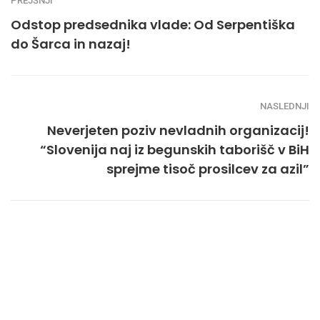
PREJŠNJI
Odstop predsednika vlade: Od Serpentiška
do Šarca in nazaj!
NASLEDNJI
Neverjeten poziv nevladnih organizacij!
“Slovenija naj iz begunskih taborišč v BiH
sprejme tisoč prosilcev za azil”