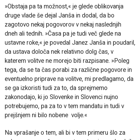
»Obstaja pa ta možnost,« je glede oblikovanja
druge vlade še dejal Janša in dodal, da bo
zagotovo nekaj pogovorov v nekaj naslednjih
dneh ali tednih. »Časa pa je tudi več glede na
ustavne roke,« je povedal Janez Janša in poudaril,
da ustava določa nek relativno dolg čas, v
katerem volitve ne morejo biti razpisane. »Poleg
tega, da se ta čas porabi za različne pogovore in
eventuelno priprave na volitve, mi predlagamo, da
se ga izkoristi tudi za to, da sprejmemo
zakonodajo, ki jo Slovenke in Slovenci nujno
potrebujemo, pa za to v tem mandatu in tudi v
prejšnjem ni bilo nobene volje.«
Na vprašanje o tem, ali bi v tem primeru šlo za