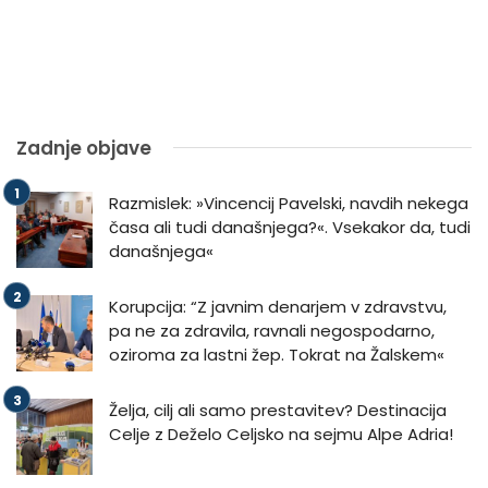
Zadnje objave
Razmislek: »Vincencij Pavelski, navdih nekega
časa ali tudi današnjega?«. Vsekakor da, tudi
današnjega«
Korupcija: “Z javnim denarjem v zdravstvu,
pa ne za zdravila, ravnali negospodarno,
oziroma za lastni žep. Tokrat na Žalskem«
Želja, cilj ali samo prestavitev? Destinacija
Celje z Deželo Celjsko na sejmu Alpe Adria!