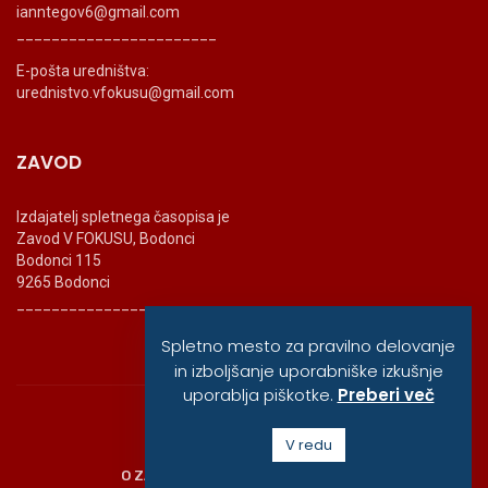
ianntegov6@gmail.com
_______________________
E-pošta uredništva:
urednistvo.vfokusu@gmail.com
ZAVOD
Izdajatelj spletnega časopisa je
Zavod V FOKUSU, Bodonci
Bodonci 115
9265 Bodonci
_______________________
Spletno mesto za pravilno delovanje
in izboljšanje uporabniške izkušnje
uporablja piškotke.
Preberi več
© vfokusu, 2020
V redu
O ZAVODU
POLITIKA ZASEBNOSTI