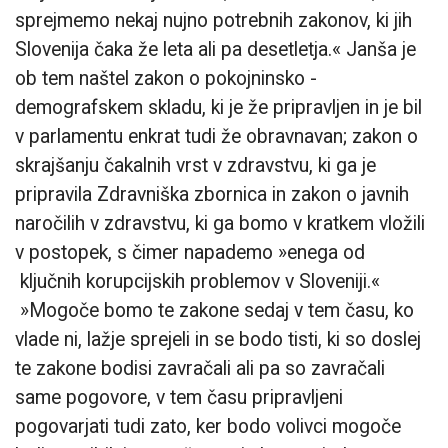
sprejmemo nekaj nujno potrebnih zakonov, ki jih
Slovenija čaka že leta ali pa desetletja.« Janša je
ob tem naštel zakon o pokojninsko -
demografskem skladu, ki je že pripravljen in je bil
v parlamentu enkrat tudi že obravnavan; zakon o
skrajšanju čakalnih vrst v zdravstvu, ki ga je
pripravila Zdravniška zbornica in zakon o javnih
naročilih v zdravstvu, ki ga bomo v kratkem vložili
v postopek, s čimer napademo »enega od
ključnih korupcijskih problemov v Sloveniji.«
»Mogoče bomo te zakone sedaj v tem času, ko
vlade ni, lažje sprejeli in se bodo tisti, ki so doslej
te zakone bodisi zavračali ali pa so zavračali
same pogovore, v tem času pripravljeni
pogovarjati tudi zato, ker bodo volivci mogoče