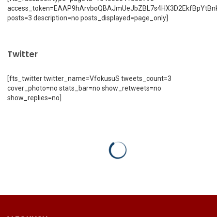
access_token=EAAP9hArvboQBAJmUeJbZBL7s4HX3D2EkfBpYtBn
posts=3 description=no posts_displayed=page_only]
Twitter
[fts_twitter twitter_name=VfokusuS tweets_count=3
cover_photo=no stats_bar=no show_retweets=no
show_replies=no]