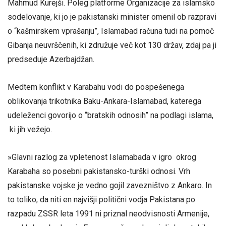
Mahmud Kurejši. Poleg platforme Organizacije za islamsko
sodelovanje, ki jo je pakistanski minister omenil ob razpravi
o “kašmirskem vprašanju”, Islamabad računa tudi na pomoč
Gibanja neuvrščenih, ki združuje več kot 130 držav, zdaj pa ji
predseduje Azerbajdžan.
Medtem konflikt v Karabahu vodi do pospešenega
oblikovanja trikotnika Baku-Ankara-Islamabad, katerega
udeleženci govorijo o “bratskih odnosih” na podlagi islama,
ki jih vežejo.
»Glavni razlog za vpletenost Islamabada v igro okrog
Karabaha so posebni pakistansko-turški odnosi. Vrh
pakistanske vojske je vedno gojil zavezništvo z Ankaro. In
to toliko, da niti en najvišji politični vodja Pakistana po
razpadu ZSSR leta 1991 ni priznal neodvisnosti Armenije,