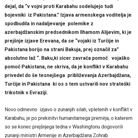
dejal, da “v vojni proti Karabahu sodelujejo tudi
bojevniki iz Pakistana.” Izjava armenskega voditelja je
spodbudila in nadaljevanje polemike z
azerbajdžanskim predsednikom Ilhamom Alijevim, ki je
prejšnje izjave Erevana, da se “vojaki iz Turčije in
Pakistana borijo na strani Bakuja, prej označil za”
absolutno laž “. Baku,ki sicer zavrača pomoč vojaško
pomoč Pakistana, ne skriva, da je konflikt v Karabahu
privedel do še tesnejšega približevanja Azerbajdžana,
Turčije in Pakistana ki os s tem ustvarili nov strateški
trikotnik v Evraziji.
Novo odmevno izjavo o zunanjih silah, vpletenih v konflikt v
Karabahu, je po prekinitvi humanitarnega premirja, o katerem
so se konec prejšnjega tedna v Washingtonu dogovorili
zunanji ministri Armenije in Azerbajdžana Zohrab