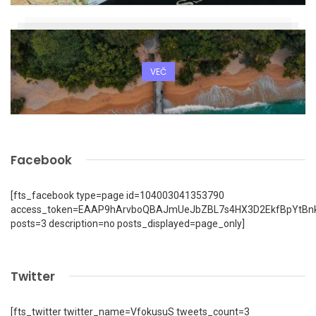
VEČ
Facebook
[fts_facebook type=page id=104003041353790
access_token=EAAP9hArvboQBAJmUeJbZBL7s4HX3D2EkfBpYtBn
posts=3 description=no posts_displayed=page_only]
Twitter
[fts_twitter twitter_name=VfokusuS tweets_count=3