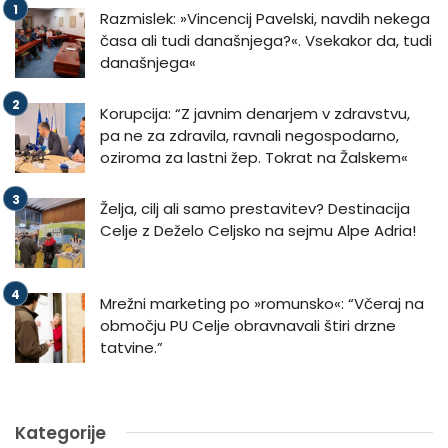
Razmislek: »Vincencij Pavelski, navdih nekega
časa ali tudi današnjega?«. Vsekakor da, tudi
današnjega«
Korupcija: “Z javnim denarjem v zdravstvu,
pa ne za zdravila, ravnali negospodarno,
oziroma za lastni žep. Tokrat na Žalskem«
Želja, cilj ali samo prestavitev? Destinacija
Celje z Deželo Celjsko na sejmu Alpe Adria!
Mrežni marketing po »romunsko«: “Včeraj na
območju PU Celje obravnavali štiri drzne
tatvine.”
Kategorije