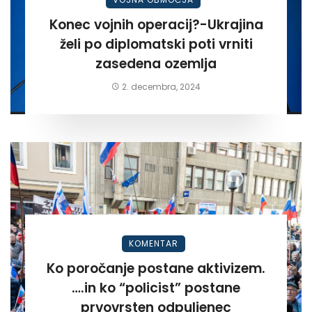
Konec vojnih operacij?-Ukrajina
želi po diplomatski poti vrniti
zasedena ozemlja
2. decembra, 2024
KOMENTAR
Ko poročanje postane aktivizem.
….in ko “policist” postane
prvovrsten odpuljenec