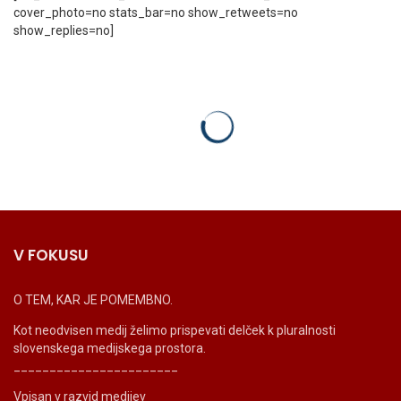
cover_photo=no stats_bar=no show_retweets=no
show_replies=no]
V FOKUSU
O TEM, KAR JE POMEMBNO.
Kot neodvisen medij želimo prispevati delček k pluralnosti
slovenskega medijskega prostora.
_______________________
Vpisan v razvid medijev