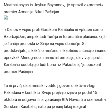
Mnatsakanyan in Jeyhun Bayramov, je spravil v »promet«
premier Armenije Nikol Pašinjan. …
»Danes v vojno proti Gorskem Karabahu ni vpleten samo
Azerbajdžan, ampak tudi Turčija in teroristični plačanci, ki jih
je Turčija prenesla iz Sirije na vojno območje. Si
predstavljate, s kakšno mešano in kaotično situacijo imamo
opravka? Mimogrede, imamo informacije, da v vojni proti
Karabahu sodelujejo tudi borci iz Pakistana, “je opozoril
premier Pašinjan.
To ni prvič, da armenski voditelj govori o aktivni vlogi
Pakistana v konfliktu. Svojo prejšnjo izjavo je podal 15.
oktobra in odgovoril na vprašanja RIA Novosti o razmerah v
Gorskem Karabahu, nato pa je nanj takoj reagiral