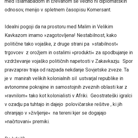
med Islamabadom in Erevanom še vedno ni diplomatskih
odnosov, menijo v spletnem časopisu Komersant.
Idealni pogoji da na prostoru med Malim in Velikim
Kavkazom imamo »zagotovljena! Nestabilnost, kako
politične tako vojaške, z druge strani pa »stabilnost«
trgovcev z orožjem in ostalimi »produkti« za spodbujanje in
vzdrževanje vojaško političnih napetosti v Zakavkazju. Spor
pravzaprav traja od razpada nekdanje Sovjetske zveze. Ta
je v manirah velikih kolonialnih sil ustvarjal republike in
avtonomne pokrajine in samostojnih zveznih oblasti kar z
»ravnilom« tako kot kolonialisti v Afriki. Geostrateški igralci
v ozadju pa tuhtajo in dajejo polovičarske rešitve , ki jih
ohranjajo v »življenje« na tereni kjer se dogajajo
»načrtovani« premiki.