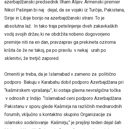
azerbajdžanski predsednik Ilham Alijev. Armenski premier
Nikol Pašinjan bi naj dejal, da se vojaki iz Turčije, Pakistana,
Sirije in Libije borijo na azerbajdžanski strani. To je
absolutna laž. In tako traja petelinjenje dveh zakavkaških
vodij svojih držav, ki ne obdržita nobeno dogovorjeno
premirje niti na en dan, pravzaprav ga prekineta oziroma
kršita če že ne takoj, pa po pravilu v nekaj urah po
sklenitvi, že tretjič zapored.
Omeniti je treba, da je Islamabad v zameno za politično
podporo Bakuju v Karabahu dobil podporo Azerbajdžana pri
“kašmirskem vprašanju”, ki ostaja glavna nevralgična točka
v odnosih z Indijo. “Islamabad ceni podporo Azerbajdžana
Pakistanu v sporu glede Kašmirja na različnih mednarodnih
forumih, vključno s kontaktno skupino Organizacije za
islamsko sodelovanje Kašmirju,” je prejšnji teden dejal šah