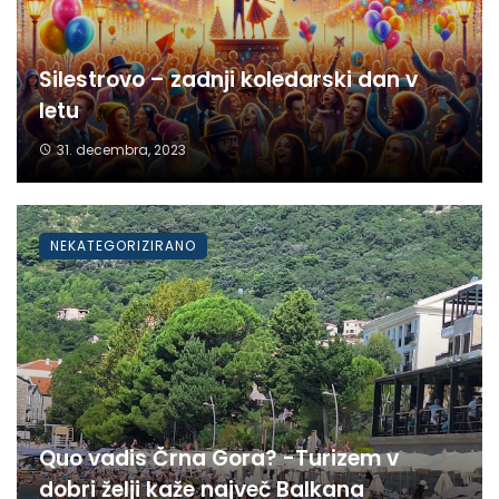
Silestrovo – zadnji koledarski dan v
letu
31. decembra, 2023
NEKATEGORIZIRANO
Quo vadis Črna Gora? -Turizem v
dobri želji kaže največ Balkana