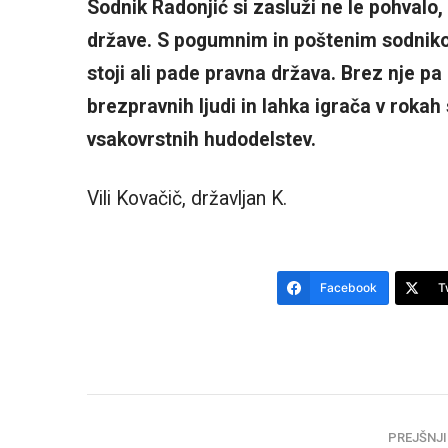
Sodnik Radonjić si zasluži ne le pohvalo
države. S pogumnim in poštenim sodniko
stoji ali pade pravna država. Brez nje p
brezpravnih ljudi in lahka igrača v rokah
vsakovrstnih hudodelstev.
Vili Kovačič, državljan K.
Facebook
T
PREJŠNJI