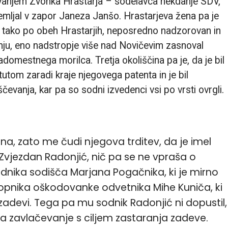
ovanjem Zvonka Hrastarja – sodelavca nekdanje SDV,
premljal v zapor Janeza Janšo. Hrastarjeva žena pa je
bil tako po obeh Hrastarjih, neposredno nadzorovan in
ju, eno nadstropje više nad Novičevim zasnoval
adomestnega morilca. Tretja okoliščina pa je, da je bil
utom zaradi kraje njegovega patenta in je bil
čevanja, kar pa so sodni izvedenci vsi po vrsti ovrgli.
na, zato me čudi njegova trditev, da je imel
 Zvjezdan Radonjić, nič pa se ne vpraša o
dnika sodišča Marjana Pogačnika, ki je mirno
topnika oškodovanke odvetnika Mihe Kuniča, ki
li zadevi. Tega pa mu sodnik Radonjić ni dopustil,
a za zavlačevanje s ciljem zastaranja zadeve.