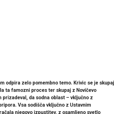
om odpira zelo pomembno temo. Krivic se je skupa
jala ta famozni proces ter skupaj z Novičevo
prizadeval, da sodna oblast – vključno z
pripora. Vsa sodišča vključno z Ustavnim
ačala njegovo izpustitev, z osamljeno svetlo