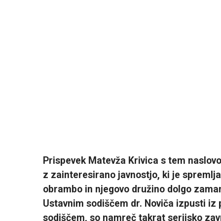
Prispevek Matevža Krivica s tem naslov
z zainteresirano javnostjo, ki je spreml
obrambo in njegovo družino dolgo zaman 
Ustavnim sodiščem dr. Noviča izpusti iz 
sodiščem, so namreč takrat serijsko zavr