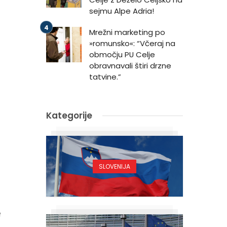
sejmu Alpe Adria!
Mrežni marketing po
»romunsko«: “Včeraj na
območju PU Celje
obravnavali štiri drzne
tatvine.”
Kategorije
SLOVENIJA
e