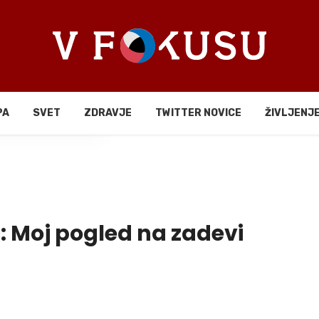
PA
SVET
ZDRAVJE
TWITTER NOVICE
ŽIVLJENJ
li
: Moj pogled na zadevi