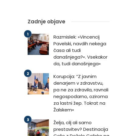
Zadnje objave
Razmislek: »Vincencij
Pavelski, navdih nekega
časa ali tudi
današnjega?«. Vsekakor
da, tudi današnjega«
Korupcija: “Z javnim
denarjem v zdravstvu,
pa ne za zdravila, ravnali
negospodarno, oziroma
j
za lastni žep. Tokrat na
Žalskem«
Želja, cilj ali samo
prestavitev? Destinacija
Celje z Deželo Celjsko na