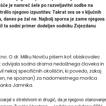
šče je namreč šele po razveljavitvi sodbe na
dilo njegovo izpustitev. Takrat sva se v ključnih
, danes pa žal ne. Najbolj sporna je zame njegova
 bil ta sodni primer dodeljen sodniku
Zvjezdanu
tno.
O dr. Milku Noviču pišem kot obiskovalec
et odvijala sodna drama nedolžnega človeka in
 nekaj specifičnih okoliščin, ki povedo, zakaj
ločen, ne spoznan) za nadomestnega morilca
 Janka Jamnika.
kvarjal s strelstvom in drugič, da je njegovo stanovanj