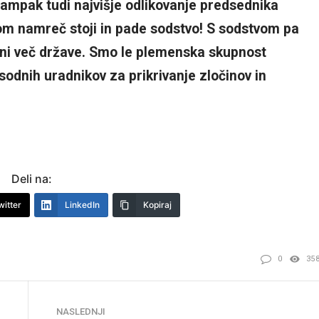
, ampak tudi najvišje odlikovanje predsednika
m namreč stoji in pade sodstvo! S sodstvom pa
a ni več države. Smo le plemenska skupnost
 sodnih uradnikov za prikrivanje zločinov in
Deli na:
witter
LinkedIn
Kopiraj
0
35
NASLEDNJI