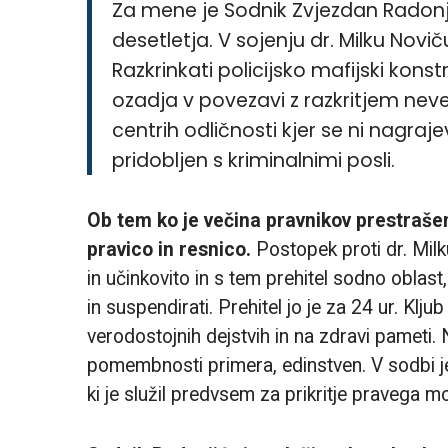
Za mene je Sodnik Zvjezdan Radonji
desetletja. V sojenju dr. Milku Noviču
Razkrinkati policijsko mafijski kons
ozadja v povezavi z razkritjem neve
centrih odličnosti kjer se ni nagra
pridobljen s kriminalnimi posli.
Ob tem ko je večina pravnikov prestrašen
pravico in resnico.
Postopek proti dr. Milku
in učinkovito in s tem prehitel sodno oblast
in suspendirati. Prehitel jo je za 24 ur. Kl
verodostojnih dejstvih in na zdravi pameti. 
pomembnosti primera, edinstven. V sodbi j
ki je služil predvsem za prikritje pravega mo