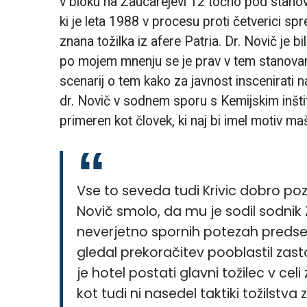
v bloku na Žaucarejevi 12 točno pod stan
ki je leta 1988 v procesu proti četverici s
znana tožilka iz afere Patria. Dr. Novič je 
po mojem mnenju se je prav v tem stanovan
scenarij o tem kako za javnost inscenirati n
dr. Novič v sodnem sporu s Kemijskim inštit
primeren kot človek, ki naj bi imel motiv maš
Vse to seveda tudi Krivic dobro poz
Novič smolo, da mu je sodil sodnik
neverjetno spornih potezah predse
gledal prekoračitev pooblastil zas
je hotel postati glavni tožilec v ce
kot tudi ni nasedel taktiki tožilstv