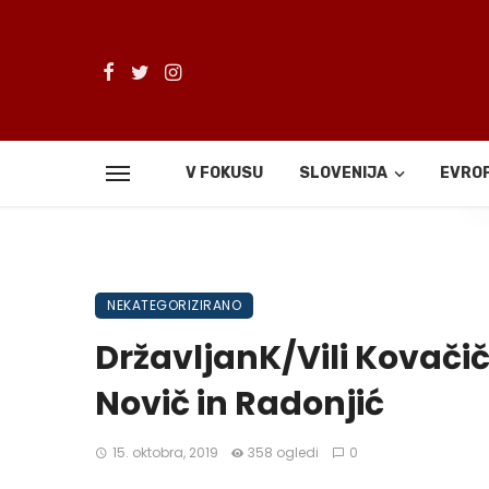
V FOKUSU
SLOVENIJA
EVRO
De
NEKATEGORIZIRANO
DržavljanK/Vili Kovačič
Novič in Radonjić
15. oktobra, 2019
358 ogledi
0