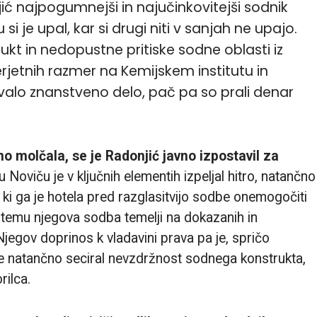
ć najpogumnejši in najučinkovitejši sodnik
 si je upal, kar si drugi niti v sanjah ne upajo.
trukt in nedopustne pritiske sodne oblasti iz
rjetnih razmer na Kemijskem institutu in
jevalo znanstveno delo, pač pa so prali denar
o molčala, se je Radonjić javno izpostavil za
 Noviču je v ključnih elementih izpeljal hitro, natančno
, ki ga je hotela pred razglasitvijo sodbe onemogočiti
jub temu njegova sodba temelji na dokazanih in
Njegov doprinos k vladavini prava pa je, spričo
e natančno seciral nevzdržnost sodnega konstrukta,
rilca.