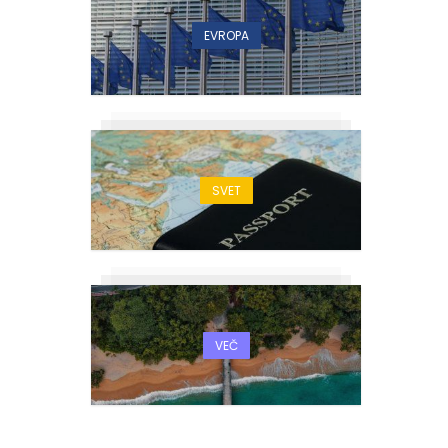
EVROPA
SVET
VEČ