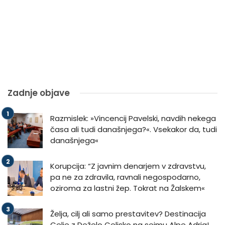
Zadnje objave
Razmislek: »Vincencij Pavelski, navdih nekega
časa ali tudi današnjega?«. Vsekakor da, tudi
današnjega«
Korupcija: “Z javnim denarjem v zdravstvu,
pa ne za zdravila, ravnali negospodarno,
oziroma za lastni žep. Tokrat na Žalskem«
Želja, cilj ali samo prestavitev? Destinacija
Celje z Deželo Celjsko na sejmu Alpe Adria!