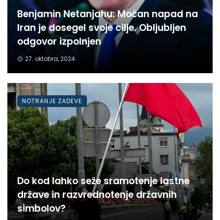
Benjamin Netanjahu: Močan napad na
Iran je dosegel svoje cilje. Obljubljen
odgovor izpolnjen
27. oktobra, 2024
NOTRANJE ZADEVE
Do kod lahko seže sramotenje lastne
države in razvrednotenje državnih
simbolov?