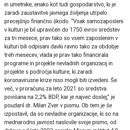
in umetnike, enako kot tudi gospodarstvo, ki je
zaradi zaustavitve javnega življenja utrpelo
precejšnjo finančno škodo. “Vsak samozaposleni
v kulturi je bil upravičen do 1750 evrov sredstev
za tri mesece, prav tako so vsem zaposlenim v
kulturi bili odpisani davki ravno tako za obdobje
treh mesecev, vlada je prav tako financirala
programe in projekte nevladnih organizacij in
projekte s področja kulture, ki zaradi
koronavirusne krize niso mogli biti izvedeni. Še
več, v proračunu za leto 2021 so sredstva
povišana na 2,2% BDP, kar je največ doslej,” je
poudaril dr. Milan Zver v pismu. Ob tem je še
izpostavil, da so nevladne organizacije, ki so na
mednarodno javnost naslovile svoje pismo, od