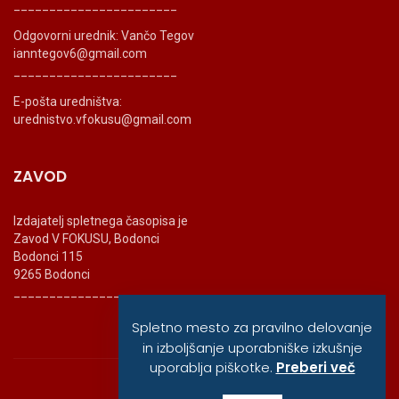
_______________________
Odgovorni urednik: Vančo Tegov
ianntegov6@gmail.com
_______________________
E-pošta uredništva:
urednistvo.vfokusu@gmail.com
ZAVOD
Izdajatelj spletnega časopisa je
Zavod V FOKUSU, Bodonci
Bodonci 115
9265 Bodonci
_______________________
Spletno mesto za pravilno delovanje
in izboljšanje uporabniške izkušnje
uporablja piškotke.
Preberi več
© vfokusu, 2020