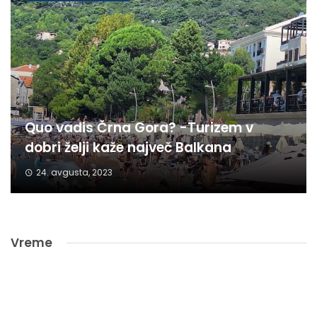
Quo vadis Črna Gora? -Turizem v
dobri želji kaže največ Balkana
24. avgusta, 2023
Vreme