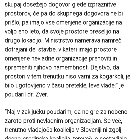
skupaj dosežejo dogovor glede izpraznitve
prostorov, če pa do skupnega dogovora ne bi
prišlo, pa imajo vse omenjene organizacije na
voljo eno leto, da svoje prostore preselijo na
drugo lokacijo. Ministrstvo namerava namreč
dotrajani del stavbe, v kateri imajo prostore
omenjene nevladne organizacije prenoviti in
spremeniti njihovo namembnost. Dejstvo, da
prostori v tem trenutku niso varni za kogarkoli, je
bilo ugotovljeno v času pretekle, leve vlade;” je
poudaril dr. Zver.
“Naj v zaključku poudarim, da ne gre za nobeno
zaroto proti nevladnim organizacijam. Še več,
trenutno vladajoča koalicija v Sloveniji ni zgolj
desno-sredinska koalicija, temveč jo sestavljajo