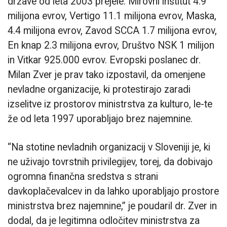
države od leta 2003 prejele: Mirovni inštitut 4.9
milijona evrov, Vertigo 11.1 milijona evrov, Maska,
4.4 milijona evrov, Zavod SCCA 1.7 milijona evrov,
En knap 2.3 milijona evrov, Društvo NSK 1 milijon
in Vitkar 925.000 evrov. Evropski poslanec dr.
Milan Zver je prav tako izpostavil, da omenjene
nevladne organizacije, ki protestirajo zaradi
izselitve iz prostorov ministrstva za kulturo, le-te
že od leta 1997 uporabljajo brez najemnine.
“Na stotine nevladnih organizacij v Sloveniji je, ki
ne uživajo tovrstnih privilegijev, torej, da dobivajo
ogromna finančna sredstva s strani
davkoplačevalcev in da lahko uporabljajo prostore
ministrstva brez najemnine,” je poudaril dr. Zver in
dodal, da je legitimna odločitev ministrstva za