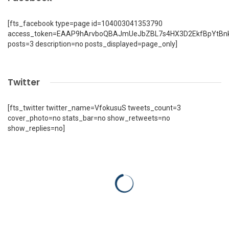
[fts_facebook type=page id=104003041353790
access_token=EAAP9hArvboQBAJmUeJbZBL7s4HX3D2EkfBpYtBn
posts=3 description=no posts_displayed=page_only]
Twitter
[fts_twitter twitter_name=VfokusuS tweets_count=3
cover_photo=no stats_bar=no show_retweets=no
show_replies=no]