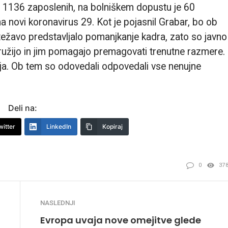
r 1136 zaposlenih, na bolniškem dopustu je 60
na novi koronavirus 29. Kot je pojasnil Grabar, bo ob
ežavo predstavljalo pomanjkanje kadra, zato so javno
družijo in jim pomagajo premagovati trenutne razmere.
taja. Ob tem so odovedali odpovedali vse nenujne
Deli na:
witter
LinkedIn
Kopiraj
0
37
NASLEDNJI
Evropa uvaja nove omejitve glede