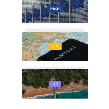
EVROPA
SVET
VEČ