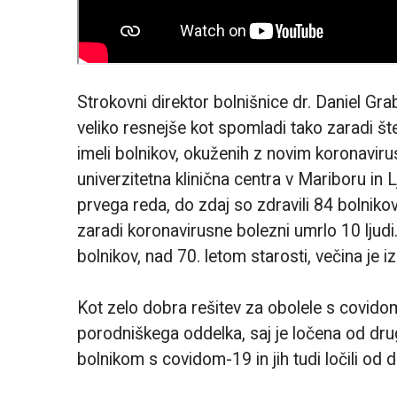
Strokovni direktor bolnišnice dr. Daniel Gra
veliko resnejše kot spomladi tako zaradi št
imeli bolnikov, okuženih z novim koronaviru
univerzitetna klinična centra v Mariboru in L
prvega reda, do zdaj so zdravili 84 bolnik
zaradi koronavirusne bolezni umrlo 10 ljudi
bolnikov, nad 70. letom starosti, večina je i
Kot zelo dobra rešitev za obolele s covid
porodniškega oddelka, saj je ločena od drugi
bolnikom s covidom-19 in jih tudi ločili od d