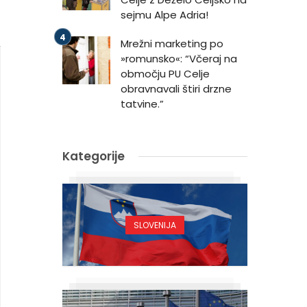
sejmu Alpe Adria!
Mrežni marketing po
»romunsko«: “Včeraj na
območju PU Celje
obravnavali štiri drzne
tatvine.”
Kategorije
SLOVENIJA