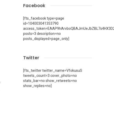
Facebook
[fts_facebook type=page
id=104003041353790
access_token=EAAP9hArvboQBAJmUeJbZBL7s4HX3D2
posts=3 description=no
posts_displayed=page_only]
Twitter
[fts_twitter twitter_name=VfokusuS
tweets_count=3 cover_photo=no
stats_bar=no show_retweets=no
8
show_replies=no]