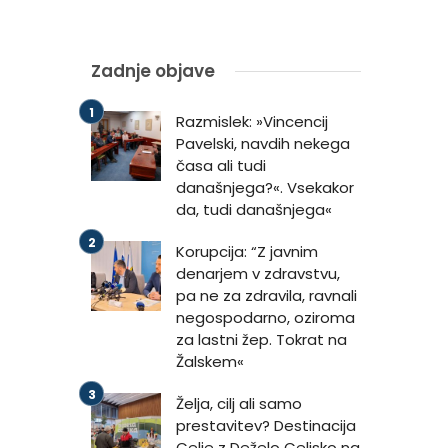
Zadnje objave
Razmislek: »Vincencij
Pavelski, navdih nekega
časa ali tudi
današnjega?«. Vsekakor
da, tudi današnjega«
Korupcija: “Z javnim
denarjem v zdravstvu,
pa ne za zdravila, ravnali
negospodarno, oziroma
za lastni žep. Tokrat na
Žalskem«
Želja, cilj ali samo
prestavitev? Destinacija
Celje z Deželo Celjsko na