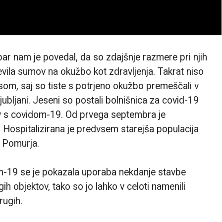
bar nam je povedal, da so zdajšnje razmere pri njih
evila sumov na okužbo kot zdravljenja. Takrat niso
som, saj so tiste s potrjeno okužbo premeščali v
jubljani. Jeseni so postali bolnišnica za covid-19
ov s covidom-19. Od prvega septembra je
. Hospitalizirana je predvsem starejša populacija
z Pomurja.
om-19 se je pokazala uporaba nekdanje stavbe
h objektov, tako so jo lahko v celoti namenili
rugih.