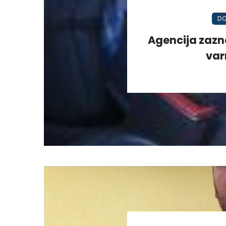
DO
Agencija zazn
var