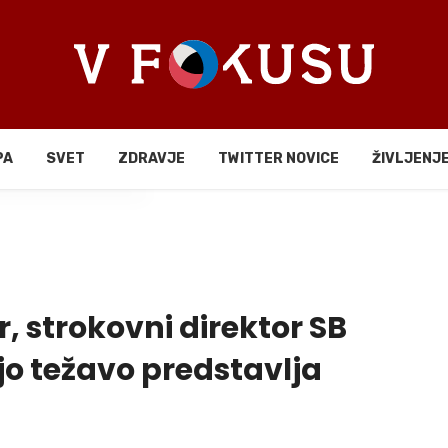
PA
SVET
ZDRAVJE
TWITTER NOVICE
ŽIVLJENJ
li
r, strokovni direktor SB
o težavo predstavlja