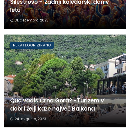
Silestrovo – zadnji koledarski dan v
letu
31. decembra, 2023
NEKATEGORIZIRANO
Quo vadis Črna Gora? -Turizem v
dobri želji kaže največ Balkana
24. avgusta, 2023