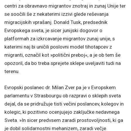
centri za obravnavo migrantov znotraj in zunaj Unije ter
se soočili še z nekaterimi izzivi glede reševanja
migracijskih vprašanj. Donald Tusk, predsednik
Evropskega sveta, je sicer junijski dogovor o
platformah za izkrcavanje migrantov zunaj unije, s
katerimi naj bi uničili poslovni model tihotapcev z
migranti, označil kot »politični preboj«, a je ob tem še
opozoril, da bo treba sprejete sklepe uveljaviti tudi na
terenu.
Evropski poslanec dr. Milan Zver pa je v Evropskem
parlamentu v Strasbourgu ob razpravi o sklepih sveta
dejal, da se pridružuje tisti večini poslancev, kolegov in
kolegic, ki pozitivno ocenjujejo zaključke nedavnega
Sveta. »In sicer predvsem zaradi prostovoljnosti, ki ga
je dobil solidarnostni mehanizem, zaradi večje