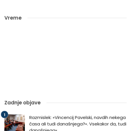
Vreme
Zadnje objave
Razmislek: »Vincencij Pavelski, navdih nekega
časa ali tudi današnjega?«. Vsekakor da, tudi
današnjega«