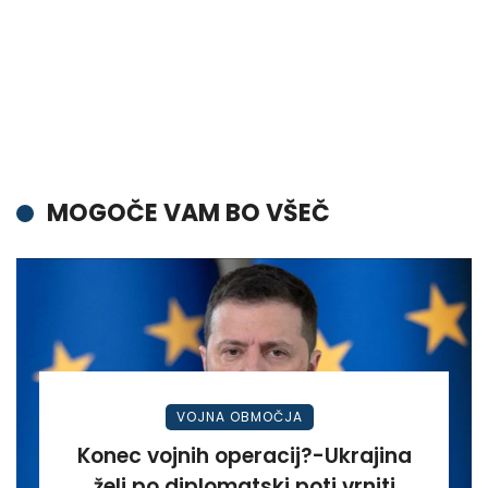
MOGOČE VAM BO VŠEČ
VOJNA OBMOČJA
Konec vojnih operacij?-Ukrajina
želi po diplomatski poti vrniti