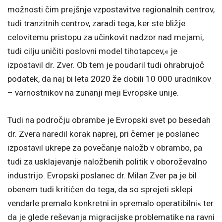
možnosti čim prejšnje vzpostavitve regionalnih centrov,
tudi tranzitnih centrov, zaradi tega, ker ste bližje
celovitemu pristopu za učinkovit nadzor nad mejami,
tudi cilju uničiti poslovni model tihotapcev,« je
izpostavil dr. Zver. Ob tem je poudaril tudi ohrabrujoč
podatek, da naj bi leta 2020 že dobili 10 000 uradnikov
– varnostnikov na zunanji meji Evropske unije.
Tudi na področju obrambe je Evropski svet po besedah
dr. Zvera naredil korak naprej, pri čemer je poslanec
izpostavil ukrepe za povečanje naložb v obrambo, pa
tudi za usklajevanje naložbenih politik v oboroževalno
industrijo. Evropski poslanec dr. Milan Zver pa je bil
obenem tudi kritičen do tega, da so sprejeti sklepi
vendarle premalo konkretni in »premalo operatibilni« ter
da je glede reševanja migracijske problematike na ravni