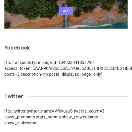
VEČ
Facebook
[fts_facebook type=page id=104003041353790
access_token=EAAP9hArvboQBAJmUeJbZBL7s4HX3D2EkfBpYtBn
posts=3 description=no posts_displayed=page_only]
Twitter
[fts_twitter twitter_name=VfokusuS tweets_count=3
cover_photo=no stats_bar=no show_retweets=no
show_replies=no]