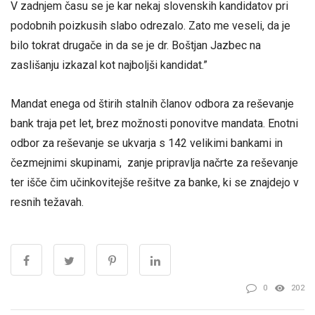
V zadnjem času se je kar nekaj slovenskih kandidatov pri
podobnih poizkusih slabo odrezalo. Zato me veseli, da je
bilo tokrat drugače in da se je dr. Boštjan Jazbec na
zaslišanju izkazal kot najboljši kandidat.”
Mandat enega od štirih stalnih članov odbora za reševanje
bank traja pet let, brez možnosti ponovitve mandata. Enotni
odbor za reševanje se ukvarja s 142 velikimi bankami in
čezmejnimi skupinami, zanje pripravlja načrte za reševanje
ter išče čim učinkovitejše rešitve za banke, ki se znajdejo v
resnih težavah.
0
202