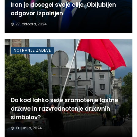
Iran je dosegel svoje cilje. Obljubljen
odgovor izpolnjen
27. oktobra, 2024
NOTRANJE ZADEVE
Do kod lahko seže sramotenje lastne
države in razvrednotenje državnih
simbolov?
13. junija, 2024