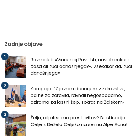
Zadnje objave
Razmislek: »Vincencij Pavelski, navdih nekega
časa ali tudi današnjega?«. Vsekakor da, tudi
današnjega«
Korupcija: “Z javnim denarjem v zdravstvu,
pa ne za zdravila, ravnali negospodarno,
oziroma za lastni žep. Tokrat na Žalskem«
Želja, cilj ali samo prestavitev? Destinacija
Celje z Deželo Celjsko na sejmu Alpe Adria!