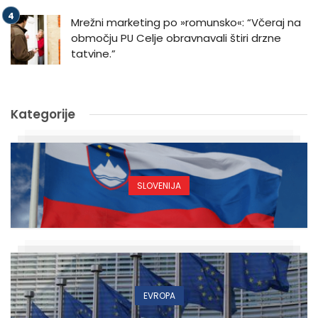
Mrežni marketing po »romunsko«: “Včeraj na
območju PU Celje obravnavali štiri drzne
tatvine.”
Kategorije
SLOVENIJA
EVROPA