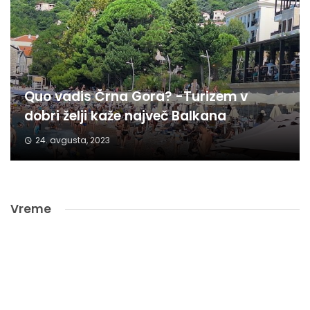
Quo vadis Črna Gora? -Turizem v
dobri želji kaže največ Balkana
24. avgusta, 2023
Vreme