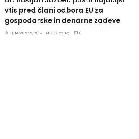
Dr. Boštjan Jazbec pustil najboljši
vtis pred člani odbora EU za
gospodarske in denarne zadeve
21. februarja, 2018
202 ogledi
0