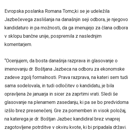
Evropska poslanka Romana Tomc,ki se je udeležila
Jazbečevega zaslišanja na današnjin seji odbora, je njegovo
kandidaturo in pa možnosti, da ga imenujejo za člana odbora
v sklopu bančne unije, pospremila z naslednjim
komentarjem.
“Ocenjujem, da bosta današnja razprava in glasovanje o
imenovanju dr. Boštjana Jazbeca na odboru za ekonomske
zadeve zgolj formalnosti. Prava razprava, na kateri sem tudi
sama sodelovala, in tudi odločitev o kandidatu, je bila
opravljena že januarja in sicer za zaprtimi vrati. Sledi še
glasovanje na plenarnem zasedanju, ki pa se bo predvidoma
izšlo brez presenečenj. Gre za pomemben in visok položaj,
na katerega je dr. Boštjan Jazbec kandidiral brez vnaprej
zagotovljene potrditve v okviru kvote, ki bi pripadala državi.