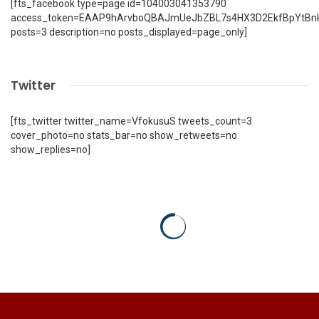
[fts_facebook type=page id=104003041353790
access_token=EAAP9hArvboQBAJmUeJbZBL7s4HX3D2EkfBpYtBn
posts=3 description=no posts_displayed=page_only]
Twitter
[fts_twitter twitter_name=VfokusuS tweets_count=3
cover_photo=no stats_bar=no show_retweets=no
show_replies=no]