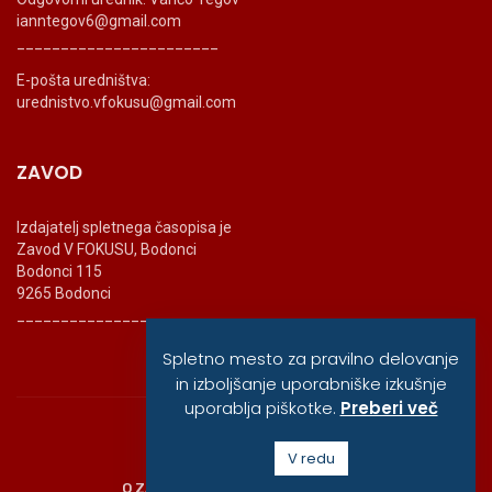
ianntegov6@gmail.com
_______________________
E-pošta uredništva:
urednistvo.vfokusu@gmail.com
ZAVOD
Izdajatelj spletnega časopisa je
Zavod V FOKUSU, Bodonci
Bodonci 115
9265 Bodonci
_______________________
Spletno mesto za pravilno delovanje
in izboljšanje uporabniške izkušnje
uporablja piškotke.
Preberi več
© vfokusu, 2020
V redu
O ZAVODU
POLITIKA ZASEBNOSTI