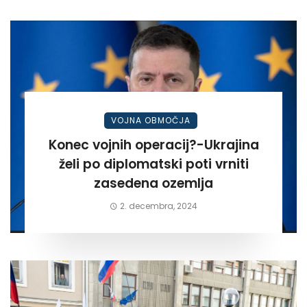
VOJNA OBMOČJA
Konec vojnih operacij?-Ukrajina
želi po diplomatski poti vrniti
zasedena ozemlja
2. decembra, 2024