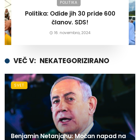
POLITIKA
Politika: Odide jih 30 pride 600
članov. SDS!
16. novembra, 2024
VEČ V:
NEKATEGORIZIRANO
SVET
Benjamin Netanjahu: Močan napad na