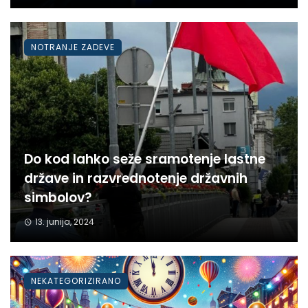
NOTRANJE ZADEVE
Do kod lahko seže sramotenje lastne
države in razvrednotenje državnih
simbolov?
13. junija, 2024
NEKATEGORIZIRANO