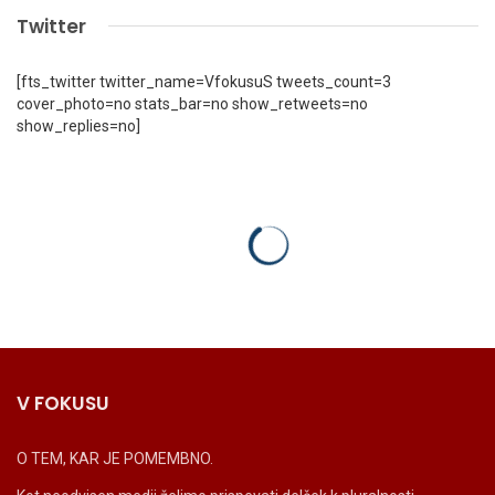
Twitter
[fts_twitter twitter_name=VfokusuS tweets_count=3
cover_photo=no stats_bar=no show_retweets=no
show_replies=no]
V FOKUSU
O TEM, KAR JE POMEMBNO.