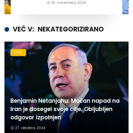
16. novembra, 2024
VEČ V:
NEKATEGORIZIRANO
SVET
Benjamin Netanjahu: Močan napad na
Iran je dosegel svoje cilje. Obljubljen
odgovor izpolnjen
27. oktobra, 2024