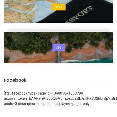
SVET
VEČ
Facebook
[fts_facebook type=page id=104003041353790
access_token=EAAP9hArvboQBAJmUeJbZBL7s4HX3D2EkfBpYtBn
posts=3 description=no posts_displayed=page_only]