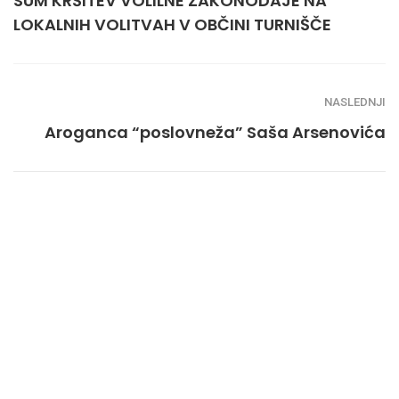
SUM KRŠITEV VOLILNE ZAKONODAJE NA
LOKALNIH VOLITVAH V OBČINI TURNIŠČE
NASLEDNJI
Aroganca “poslovneža” Saša Arsenovića