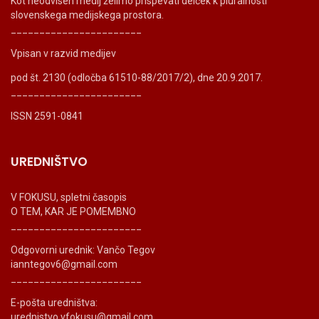
Kot neodvisen medij želimo prispevati delček k pluralnosti
slovenskega medijskega prostora.
_______________________
Vpisan v razvid medijev
pod št. 2130 (odločba 61510-88/2017/2), dne 20.9.2017.
_______________________
ISSN 2591-0841
UREDNIŠTVO
V FOKUSU, spletni časopis
O TEM, KAR JE POMEMBNO
_______________________
Odgovorni urednik: Vančo Tegov
ianntegov6@gmail.com
_______________________
E-pošta uredništva:
urednistvo.vfokusu@gmail.com