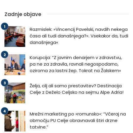
Zadnje objave
Razmislek: »Vincencij Pavelski, navdih nekega
časa ali tudi današnjega?«. Vsekakor da, tudi
današnjega«
Korupcija: “Z javnim denarjem v zdravstvu,
pa ne za zdravila, ravnali negospodarno,
oziroma za lastni žep. Tokrat na Žalskem«
Želja, cilj ali samo prestavitev? Destinacija
Celje z Deželo Celjsko na sejmu Alpe Adria!
Mrežni marketing po »romunsko«: “Včeraj na
območju PU Celje obravnavali štiri drzne
tatvine.”