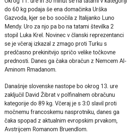
Okrog 11. ure in 30 minut se na tatami v kategoriji
do 60 kg podaja še ena domačinka Urška
Gazvoda, kjer se bo soočila z Italijanko Luno
Mendy. Uro za njo pa bo na tatami številka 2
stopil Luka Krel. Novinec v članski reprezentanci
se je včeraj izkazal z zmago proti Turku s
predčasno prekinitvijo spričo velike točkovne
prednosti. Danes ga čaka obračun z Nemcem Al-
Aminom Rmadanom.
Današnje slovenske nastope bo okrog 13. ure
zaključil David Žibrat v polfinalnem obračunu
kategorije do 89 kg. Včeraj je s 3:0 slavil proti
močnemu francoskemu nasprotniku, danes ga
čaka spopad z aktualnim evropskim prvakom,
Avstrijcem Romanom Bruendlom.