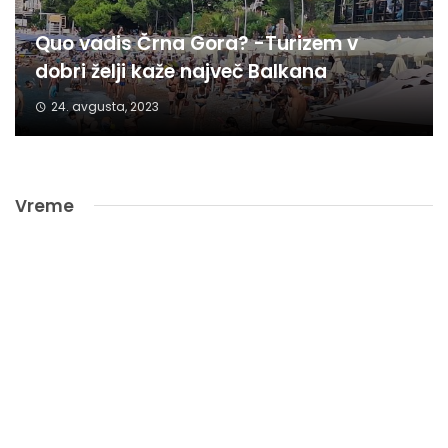
Quo vadis Črna Gora? -Turizem v
dobri želji kaže največ Balkana
24. avgusta, 2023
Vreme