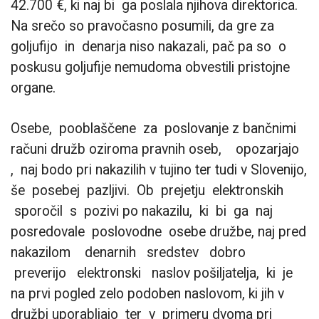
42.700 €, ki naj bi ga poslala njihova direktorica.
Na srečo so pravočasno posumili, da gre za
goljufijo in denarja niso nakazali, pač pa so o
poskusu goljufije nemudoma obvestili pristojne
organe.
Osebe, pooblaščene za poslovanje z bančnimi
računi družb oziroma pravnih oseb, opozarjajo
, naj bodo pri nakazilih v tujino ter tudi v Slovenijo,
še posebej pazljivi. Ob prejetju elektronskih
sporočil s pozivi po nakazilu, ki bi ga naj
posredovale poslovodne osebe družbe, naj pred
nakazilom denarnih sredstev dobro
preverijo elektronski naslov pošiljatelja, ki je
na prvi pogled zelo podoben naslovom, ki jih v
družbi
uporabljajo ter v primeru dvoma pri