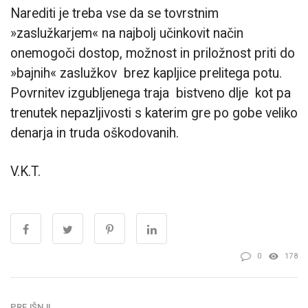
Narediti je treba vse da se tovrstnim
»zaslužkarjem« na najbolj učinkovit način
onemogoči dostop, možnost in priložnost priti do
»bajnih« zaslužkov brez kapljice prelitega potu.
Povrnitev izgubljenega traja bistveno dlje kot pa
trenutek nepazljivosti s katerim gre po gobe veliko
denarja in truda oškodovanih.
V.K.T.
0
178
PREJŠNJI