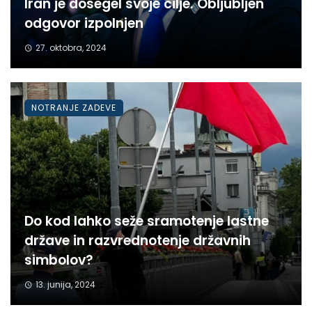
Iran je dosegel svoje cilje. Obljubljen
odgovor izpolnjen
27. oktobra, 2024
NOTRANJE ZADEVE
Do kod lahko seže sramotenje lastne
države in razvrednotenje državnih
simbolov?
13. junija, 2024