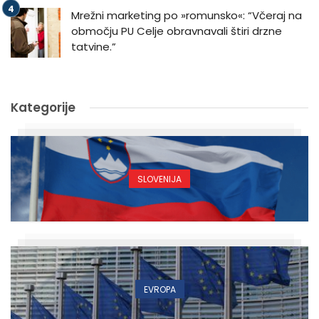
Mrežni marketing po »romunsko«: “Včeraj na
območju PU Celje obravnavali štiri drzne
tatvine.”
Kategorije
SLOVENIJA
EVROPA