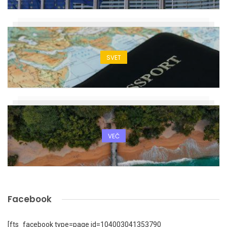
SVET
VEČ
Facebook
[fts_facebook type=page id=104003041353790