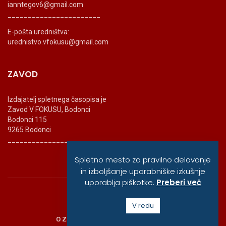
ianntegov6@gmail.com
_______________________
E-pošta uredništva:
urednistvo.vfokusu@gmail.com
ZAVOD
Izdajatelj spletnega časopisa je
Zavod V FOKUSU, Bodonci
Bodonci 115
9265 Bodonci
_______________________
Spletno mesto za pravilno delovanje
in izboljšanje uporabniške izkušnje
uporablja piškotke.
Preberi več
© vfokusu, 2020
V redu
O ZAVODU
POLITIKA ZASEBNOSTI