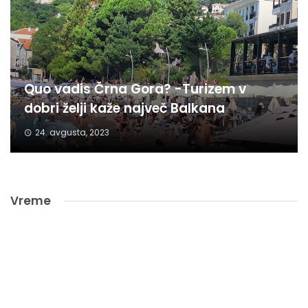
Quo vadis Črna Gora? -Turizem v
dobri želji kaže največ Balkana
24. avgusta, 2023
Vreme