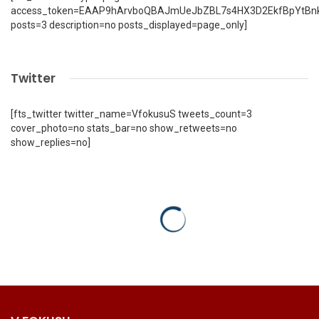
access_token=EAAP9hArvboQBAJmUeJbZBL7s4HX3D2EkfBpYtBn
posts=3 description=no posts_displayed=page_only]
Twitter
[fts_twitter twitter_name=VfokusuS tweets_count=3
cover_photo=no stats_bar=no show_retweets=no
show_replies=no]