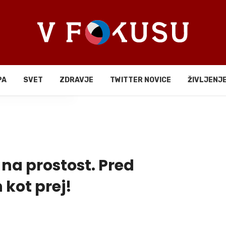
PA
SVET
ZDRAVJE
TWITTER NOVICE
ŽIVLJENJ
li
na prostost. Pred
 kot prej!