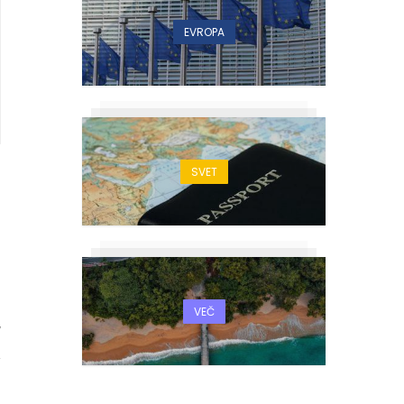
EVROPA
SVET
VEČ
7