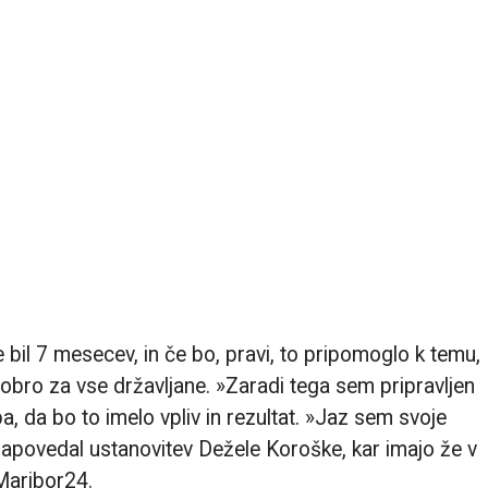
 bil 7 mesecev, in če bo, pravi, to pripomoglo k temu,
 dobro za vse državljane. »Zaradi tega sem pripravljen
upa, da bo to imelo vpliv in rezultat. »Jaz sem svoje
n napovedal ustanovitev Dežele Koroške, kar imajo že v
Maribor24.