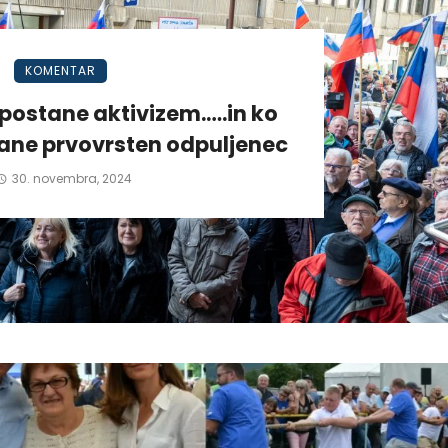
KOMENTAR
postane aktivizem.….in ko
tane prvovrsten odpuljenec
30. novembra, 2024