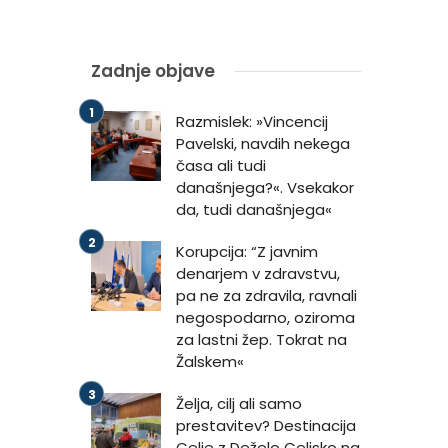
Zadnje objave
Razmislek: »Vincencij
Pavelski, navdih nekega
časa ali tudi
današnjega?«. Vsekakor
da, tudi današnjega«
Korupcija: “Z javnim
denarjem v zdravstvu,
pa ne za zdravila, ravnali
negospodarno, oziroma
za lastni žep. Tokrat na
Žalskem«
Želja, cilj ali samo
prestavitev? Destinacija
Celje z Deželo Celjsko na