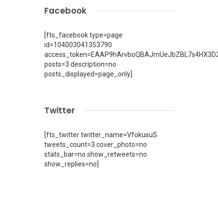
Facebook
[fts_facebook type=page
id=104003041353790
access_token=EAAP9hArvboQBAJmUeJbZBL7s4HX3D2
posts=3 description=no
posts_displayed=page_only]
Twitter
[fts_twitter twitter_name=VfokusuS
tweets_count=3 cover_photo=no
stats_bar=no show_retweets=no
show_replies=no]