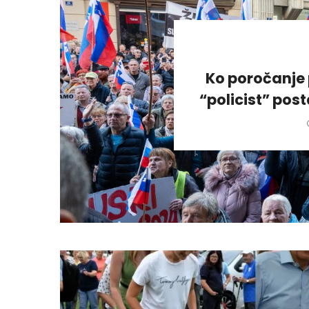
Ko poročanje 
“policist” pos