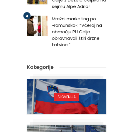
sejmu Alpe Adria!
Mrežni marketing po
»romunsko«: “Včeraj na
območju PU Celje
obravnavali štiri drzne
tatvine.”
Kategorije
SLOVENIJA