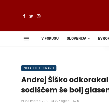
V FOKUSU
SLOVENIJA
EVRO
De
NEKATEGORIZIRANO
Andrej Šiško odkorakal 
sodiščem še bolj glasen
29. marca, 2019
227 ogledi
0