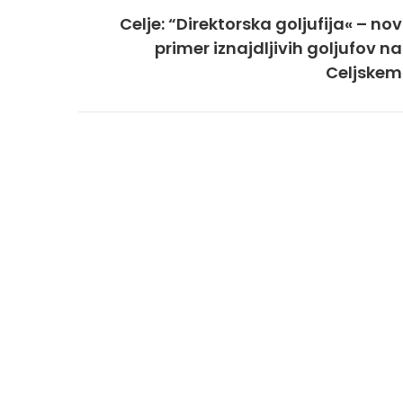
Celje: “Direktorska goljufija« – nov
primer iznajdljivih goljufov na
Celjskem