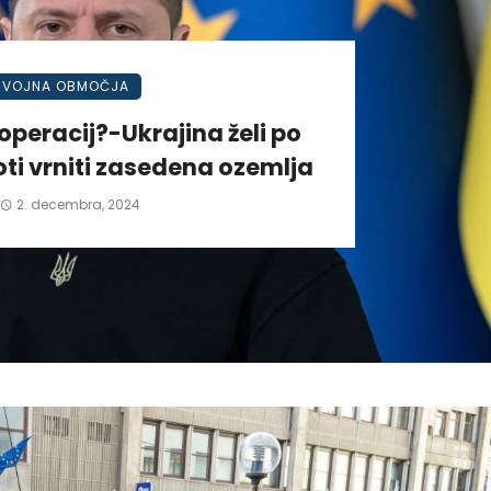
VOJNA OBMOČJA
operacij?-Ukrajina želi po
ti vrniti zasedena ozemlja
2. decembra, 2024