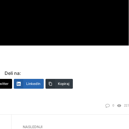
Deli na:
witter
LinkedIn
Kopiraj
0
22
NASLEDNJI