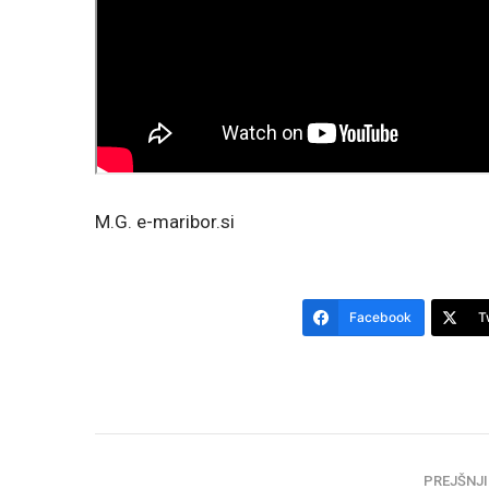
M.G. e-maribor.si
Facebook
T
PREJŠNJI