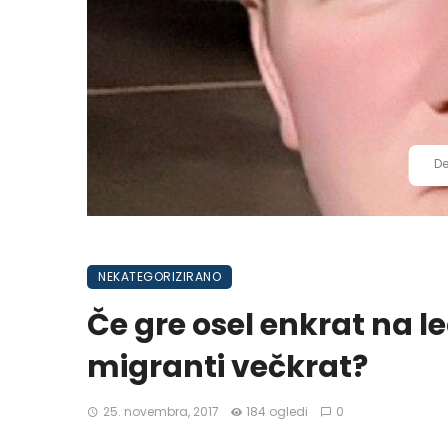
De
NEKATEGORIZIRANO
Če gre osel enkrat na l
migranti večkrat?
25. novembra, 2017
184 ogledi
0