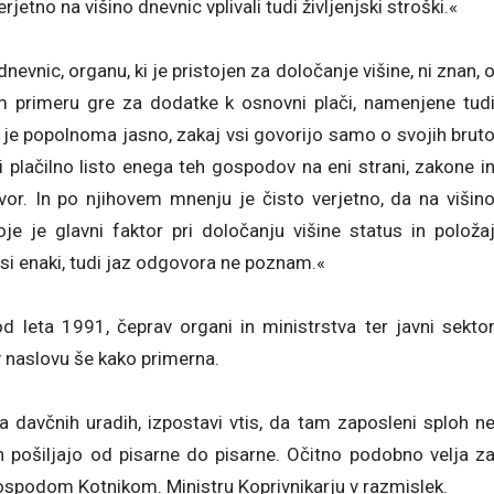
etno na višino dnevnic vplivali tudi življenjski stroški.«
nevnic, organu, ki je pristojen za določanje višine, ni znan, 
em primeru gre za dodatke k osnovni plači, namenjene tud
 je popolnoma jasno, zakaj vsi govorijo samo o svojih brut
 plačilno listo enega teh gospodov na eni strani, zakone i
zvor. In po njihovem mnenju je čisto verjetno, da na višin
oje je glavni faktor pri določanju višine status in položa
si enaki, tudi jaz odgovora ne poznam.«
d leta 1991, čeprav organi in ministrstva ter javni sekto
 v naslovu še kako primerna.
 davčnih uradih, izpostavi vtis, da tam zaposleni sploh n
jih pošiljajo od pisarne do pisarne. Očitno podobno velja z
gospodom Kotnikom. Ministru Koprivnikarju v razmislek.