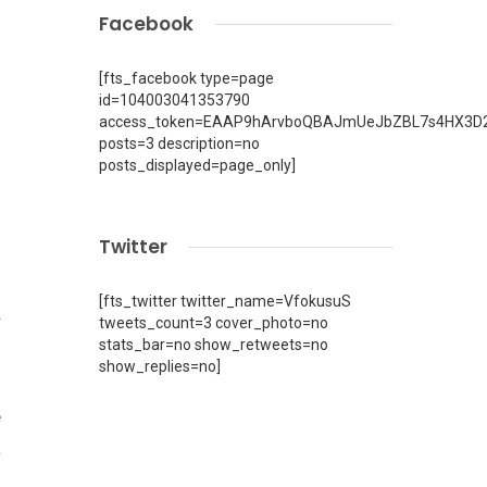
Facebook
o
[fts_facebook type=page
i
id=104003041353790
access_token=EAAP9hArvboQBAJmUeJbZBL7s4HX3D2
o
posts=3 description=no
n
posts_displayed=page_only]
o
j
Twitter
[fts_twitter twitter_name=VfokusuS
r
tweets_count=3 cover_photo=no
stats_bar=no show_retweets=no
show_replies=no]
e
a