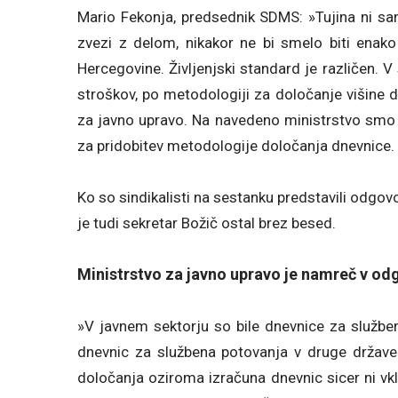
Mario Fekonja, predsednik SDMS: »Tujina ni sam
zvezi z delom, nikakor ne bi smelo biti enako
Hercegovine. Življenjski standard je različen. V 
stroškov, po metodologiji za določanje višine d
za javno upravo. Na navedeno ministrstvo smo 
za pridobitev metodologije določanja dnevnice.
Ko so sindikalisti na sestanku predstavili odgo
je tudi sekretar Božič ostal brez besed.
Ministrstvo za javno upravo je namreč v o
»V javnem sektorju so bile dnevnice za služben
dnevnic za službena potovanja v druge države
določanja oziroma izračuna dnevnic sicer ni v