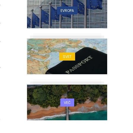
v
EVROPA
n
e
o
,
SVET
,
VEČ
d
a
m