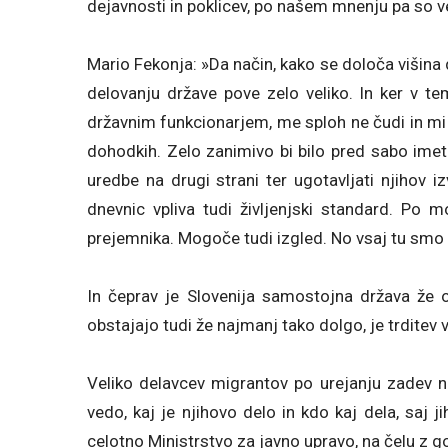
dejavnosti in poklicev, po našem mnenju pa so verj
Mario Fekonja: »Da način, kako se določa višina d
delovanju države pove zelo veliko. In ker v t
državnim funkcionarjem, me sploh ne čudi in mi
dohodkih. Zelo zanimivo bi bilo pred sabo imeti
uredbe na drugi strani ter ugotavljati njihov i
dnevnic vpliva tudi življenjski standard. Po m
prejemnika. Mogoče tudi izgled. No vsaj tu smo 
In čeprav je Slovenija samostojna država že o
obstajajo tudi že najmanj tako dolgo, je trditev
Veliko delavcev migrantov po urejanju zadev na
vedo, kaj je njihovo delo in kdo kaj dela, saj 
celotno Ministrstvo za javno upravo, na čelu z 