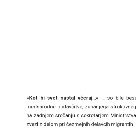
»Kot bi svet nastal včeraj…«
… so bile bes
mednarodne obdavčitve, zunanjega strokovnega
na zadnjem srečanju s sekretarjem Ministrstva
zvezi z delom pri čezmejnih delavcih migrantih.