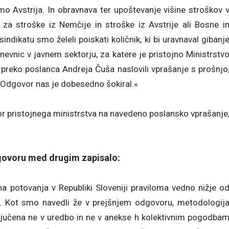
o Avstrija. In obravnava ter upoštevanje višine stroškov 
 za stroške iz Nemčije in stroške iz Avstrije ali Bosne i
sindikatu smo želeli poiskati količnik, ki bi uravnaval gibanj
nevnic v javnem sektorju, za katere je pristojno Ministrstv
preko poslanca Andreja Čuša naslovili vprašanje s prošnjo
 Odgovor nas je dobesedno šokiral.«
vor pristojnega ministrstva na navedeno poslansko vprašanje
dgovoru med drugim zapisalo:
a potovanja v Republiki Sloveniji praviloma vedno nižje o
. Kot smo navedli že v prejšnjem odgovoru, metodologij
ključena ne v uredbo in ne v anekse h kolektivnim pogodba