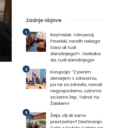
Zadnje objave
Razmislek: »Vincencij
Pavelski, navdih nekega
časa ali tudi
današnjega?«. Vsekakor
da, tudi današnjega«
Korupcija: “Z javnim
denarjem v zdravstvu,
pa ne za zdravila, ravnali
negospodarno, oziroma
za lastni žep. Tokrat na
Žalskem«
Želja, cilj ali samo
prestavitev? Destinacija
Celje z Deželo Celjsko na