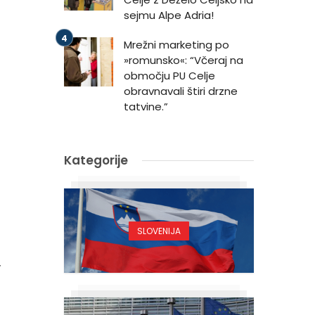
sejmu Alpe Adria!
Mrežni marketing po
»romunsko«: “Včeraj na
območju PU Celje
obravnavali štiri drzne
tatvine.”
Kategorije
u
SLOVENIJA
o
v