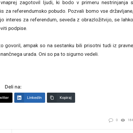
vnaprej zagotovil ljudi, ki bodo v primeru nestrinjanja 
dpis za referendumsko pobudo. Pozvali bomo vse državljane
jo interes za referendum, seveda z obrazložitvijo, se lahk
viti podpise.
o govoril, ampak so na sestanku bili prisotni tudi iz pravn
finančnega urada. Oni so pa to sigurno vedeli.
Deli na:
witter
LinkedIn
Kopiraj
0
18