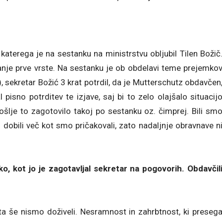
katerega je na sestanku na ministrstvu obljubil Tilen Božič
anje prve vrste. Na sestanku je ob obdelavi teme prejemko
 sekretar Božić 3 krat potrdil, da je Mutterschutz obdavčen
pisno potrditev te izjave, saj bi to zelo olajšalo situacij
ošlje to zagotovilo takoj po sestanku oz. čimprej. Bili sm
 dobili več kot smo pričakovali, zato nadaljnje obravnave n
 kot jo je zagotavljal sekretar na pogovorih. Obdavčil
ta še nismo doživeli. Nesramnost in zahrbtnost, ki preseg