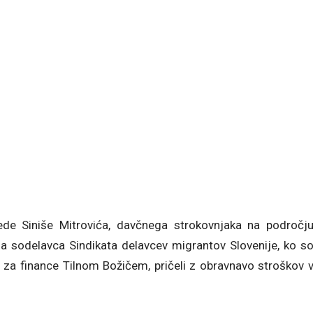
ede Siniše Mitrovića, davčnega strokovnjaka na področj
 sodelavca Sindikata delavcev migrantov Slovenije, ko s
 za finance Tilnom Božičem, pričeli z obravnavo stroškov 