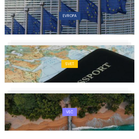
EVROPA
SVET
VEČ