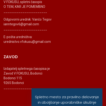
V FOKUSU, spletni časopis
O TEM, KAR JE POMEMBNO
_______________________
Odgovorni urednik: Vančo Tegov
ianntegov6@gmail.com
_______________________
E-pošta uredništva:
urednistvo.vfokusu@gmail.com
ZAVOD
Izdajatelj spletnega časopisa je
Zavod V FOKUSU, Bodonci
Bodonci 115
9265 Bodonci
_______________________
Spletno mesto za pravilno delovanje
in izboljšanje uporabniške izkušnje