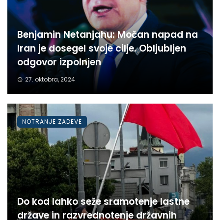
Benjamin Netanjahu: Močan napad na
Iran je dosegel svoje cilje. Obljubljen
odgovor izpolnjen
27. oktobra, 2024
NOTRANJE ZADEVE
Do kod lahko seže sramotenje lastne
države in razvrednotenje državnih