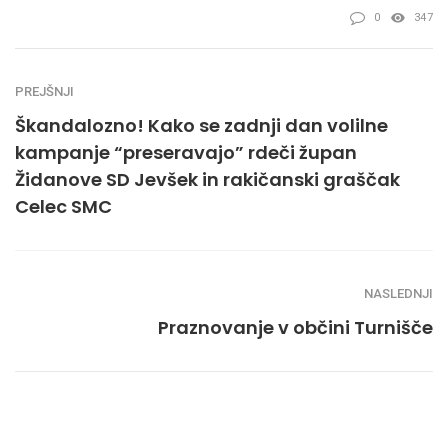
0
347
PREJŠNJI
Škandalozno! Kako se zadnji dan volilne
kampanje “preseravajo” rdeči župan
Židanove SD Jevšek in rakičanski graščak
Celec SMC
NASLEDNJI
Praznovanje v občini Turnišče