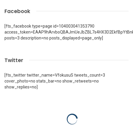
Facebook
[fts_facebook type=page id=104003041353790
access_token=EAAP9hArvboQBAJmUeJbZBL7s4HX3D2EkfBpYtBn
posts=3 description=no posts_displayed=page_only]
Twitter
[fts_twitter twitter_name=VfokusuS tweets_count=3
cover_photo=no stats_bar=no show_retweets=no
show_replies=no]