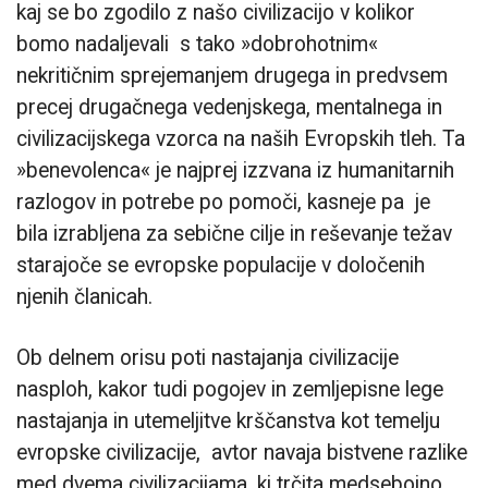
kaj se bo zgodilo z našo civilizacijo v kolikor
bomo nadaljevali s tako »dobrohotnim«
nekritičnim sprejemanjem drugega in predvsem
precej drugačnega vedenjskega, mentalnega in
civilizacijskega vzorca na naših Evropskih tleh. Ta
»benevolenca« je najprej izzvana iz humanitarnih
razlogov in potrebe po pomoči, kasneje pa je
bila izrabljena za sebične cilje in reševanje težav
starajoče se evropske populacije v določenih
njenih članicah.
Ob delnem orisu poti nastajanja civilizacije
nasploh, kakor tudi pogojev in zemljepisne lege
nastajanja in utemeljitve krščanstva kot temelju
evropske civilizacije, avtor navaja bistvene razlike
med dvema civilizacijama, ki trčita medsebojno.