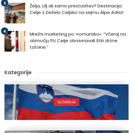
Želja, cilj ali samo prestavitev? Destinacija
Celje z Deželo Celjsko na sejmu Alpe Adria!
Mrežni marketing po »romunsko«: “Včeraj na
območju PU Celje obravnavali štiri drzne
tatvine.”
Kategorije
SLOVENIJA