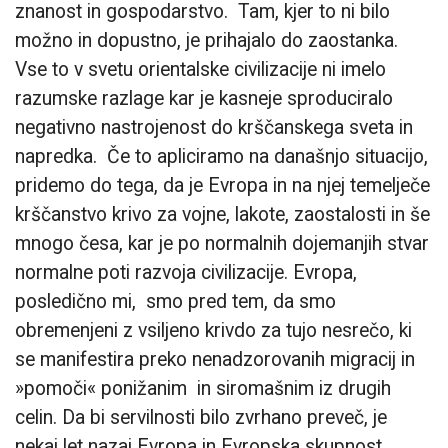
znanost in gospodarstvo. Tam, kjer to ni bilo
možno in dopustno, je prihajalo do zaostanka.
Vse to v svetu orientalske civilizacije ni imelo
razumske razlage kar je kasneje sproduciralo
negativno nastrojenost do krščanskega sveta in
napredka. Če to apliciramo na današnjo situacijo,
pridemo do tega, da je Evropa in na njej temelječe
krščanstvo krivo za vojne, lakote, zaostalosti in še
mnogo česa, kar je po normalnih dojemanjih stvar
normalne poti razvoja civilizacije. Evropa,
posledično mi, smo pred tem, da smo
obremenjeni z vsiljeno krivdo za tujo nesrečo, ki
se manifestira preko nenadzorovanih migracij in
»pomoči« ponižanim in siromašnim iz drugih
celin. Da bi servilnosti bilo zvrhano preveč, je
nekaj let nazaj Evropa in Evropska skupnost