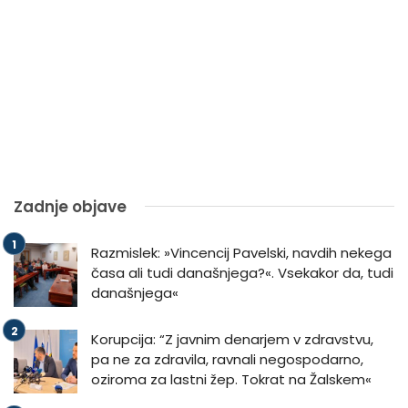
Zadnje objave
Razmislek: »Vincencij Pavelski, navdih nekega
časa ali tudi današnjega?«. Vsekakor da, tudi
današnjega«
Korupcija: “Z javnim denarjem v zdravstvu,
pa ne za zdravila, ravnali negospodarno,
oziroma za lastni žep. Tokrat na Žalskem«