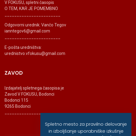
V FOKUSU, spletni časopis
O TEM, KAR JE POMEMBNO
_______________________
Odgovorni urednik: Vančo Tegov
ianntegov6@gmail.com
_______________________
E-pošta uredništva:
urednistvo.vfokusu@gmail.com
ZAVOD
Izdajatelj spletnega časopisa je
Zavod V FOKUSU, Bodonci
Bodonci 115
9265 Bodonci
_______________________
Spletno mesto za pravilno delovanje
in izboljšanje uporabniške izkušnje