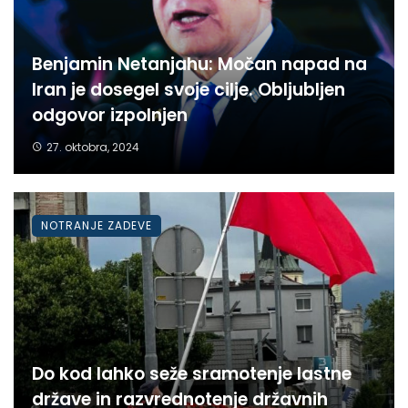
Benjamin Netanjahu: Močan napad na
Iran je dosegel svoje cilje. Obljubljen
odgovor izpolnjen
27. oktobra, 2024
NOTRANJE ZADEVE
Do kod lahko seže sramotenje lastne
države in razvrednotenje državnih