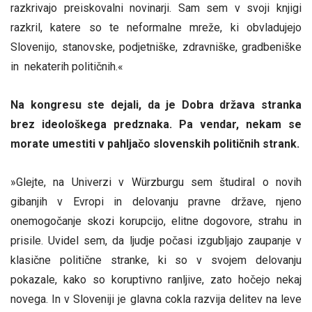
razkrivajo preiskovalni novinarji. Sam sem v svoji knjigi
razkril, katere so te neformalne mreže, ki obvladujejo
Slovenijo, stanovske, podjetniške, zdravniške, gradbeniške
in nekaterih političnih.«
Na kongresu ste dejali, da je Dobra država stranka
brez ideološkega predznaka. Pa vendar, nekam se
morate umestiti v pahljačo slovenskih političnih strank.
»Glejte, na Univerzi v Würzburgu sem študiral o novih
gibanjih v Evropi in delovanju pravne države, njeno
onemogočanje skozi korupcijo, elitne dogovore, strahu in
prisile. Uvidel sem, da ljudje počasi izgubljajo zaupanje v
klasične politične stranke, ki so v svojem delovanju
pokazale, kako so koruptivno ranljive, zato hočejo nekaj
novega. In v Sloveniji je glavna cokla razvija delitev na leve