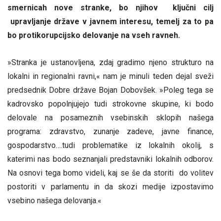
smernicah nove stranke, bo njihov ključni cilj
upravljanje države v javnem interesu, temelj za to pa
bo protikorupcijsko delovanje na vseh ravneh.
»Stranka je ustanovljena, zdaj gradimo njeno strukturo na
lokalni in regionalni ravni,« nam je minuli teden dejal sveži
predsednik Dobre države Bojan Dobovšek. »Poleg tega se
kadrovsko popolnjujejo tudi strokovne skupine, ki bodo
delovale na posameznih vsebinskih sklopih našega
programa: zdravstvo, zunanje zadeve, javne finance,
gospodarstvo….tudi problematike iz lokalnih okolij, s
katerimi nas bodo seznanjali predstavniki lokalnih odborov.
Na osnovi tega bomo videli, kaj se še da storiti do volitev
postoriti v parlamentu in da skozi medije izpostavimo
vsebino našega delovanja.«