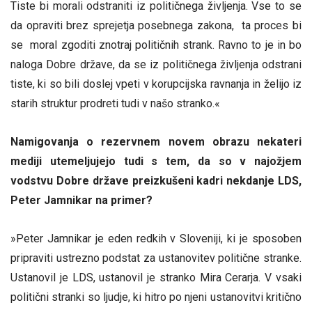
Tiste bi morali odstraniti iz političnega življenja. Vse to se
da opraviti brez sprejetja posebnega zakona, ta proces bi
se moral zgoditi znotraj političnih strank. Ravno to je in bo
naloga Dobre države, da se iz političnega življenja odstrani
tiste, ki so bili doslej vpeti v korupcijska ravnanja in želijo iz
starih struktur prodreti tudi v našo stranko.«
Namigovanja o rezervnem novem obrazu nekateri
mediji utemeljujejo tudi s tem, da so v najožjem
vodstvu Dobre države preizkušeni kadri nekdanje LDS,
Peter Jamnikar na primer?
»Peter Jamnikar je eden redkih v Sloveniji, ki je sposoben
pripraviti ustrezno podstat za ustanovitev politične stranke.
Ustanovil je LDS, ustanovil je stranko Mira Cerarja. V vsaki
politični stranki so ljudje, ki hitro po njeni ustanovitvi kritično