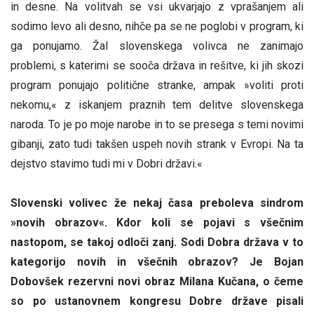
in desne. Na volitvah se vsi ukvarjajo z vprašanjem ali
sodimo levo ali desno, nihče pa se ne poglobi v program, ki
ga ponujamo. Žal slovenskega volivca ne zanimajo
problemi, s katerimi se sooča država in rešitve, ki jih skozi
program ponujajo politične stranke, ampak »voliti proti
nekomu,« z iskanjem praznih tem delitve slovenskega
naroda. To je po moje narobe in to se presega s temi novimi
gibanji, zato tudi takšen uspeh novih strank v Evropi. Na ta
dejstvo stavimo tudi mi v Dobri državi.«
Slovenski volivec že nekaj časa preboleva sindrom
»novih obrazov«. Kdor koli se pojavi s všečnim
nastopom, se takoj odloči zanj. Sodi Dobra država v to
kategorijo novih in všečnih obrazov? Je Bojan
Dobovšek rezervni novi obraz Milana Kučana, o čeme
so po ustanovnem kongresu Dobre države pisali