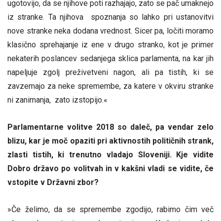
ugotovijo, da se njihove poti razhajajo, zato se pač umaknejo
iz stranke. Ta njihova spoznanja so lahko pri ustanovitvi
nove stranke neka dodana vrednost. Sicer pa, ločiti moramo
klasično sprehajanje iz ene v drugo stranko, kot je primer
nekaterih poslancev sedanjega sklica parlamenta, na kar jih
napeljuje zgolj preživetveni nagon, ali pa tistih, ki se
zavzemajo za neke spremembe, za katere v okviru stranke
ni zanimanja, zato izstopijo.«
Parlamentarne volitve 2018 so daleč, pa vendar zelo
blizu, kar je moč opaziti pri aktivnostih političnih strank,
zlasti tistih, ki trenutno vladajo Sloveniji. Kje vidite
Dobro državo po volitvah in v kakšni vladi se vidite, če
vstopite v Državni zbor?
»Če želimo, da se spremembe zgodijo, rabimo čim več