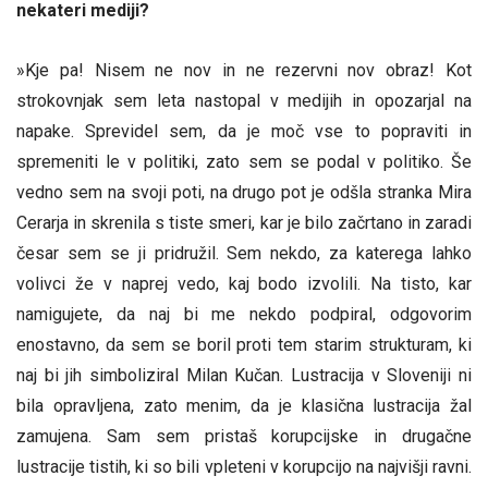
nekateri mediji?
»Kje pa! Nisem ne nov in ne rezervni nov obraz! Kot
strokovnjak sem leta nastopal v medijih in opozarjal na
napake. Sprevidel sem, da je moč vse to popraviti in
spremeniti le v politiki, zato sem se podal v politiko. Še
vedno sem na svoji poti, na drugo pot je odšla stranka Mira
Cerarja in skrenila s tiste smeri, kar je bilo začrtano in zaradi
česar sem se ji pridružil. Sem nekdo, za katerega lahko
volivci že v naprej vedo, kaj bodo izvolili. Na tisto, kar
namigujete, da naj bi me nekdo podpiral, odgovorim
enostavno, da sem se boril proti tem starim strukturam, ki
naj bi jih simboliziral Milan Kučan. Lustracija v Sloveniji ni
bila opravljena, zato menim, da je klasična lustracija žal
zamujena. Sam sem pristaš korupcijske in drugačne
lustracije tistih, ki so bili vpleteni v korupcijo na najvišji ravni.