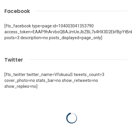
Facebook
[fts_facebook type=page id=104003041353790
access_token=EAAP9hArvboQBAJmUeJbZBL7s4HX3D2EkfBpYtBn
posts=3 description=no posts_displayed=page_only]
Twitter
[fts_twitter twitter_name=VfokusuS tweets_count=3
cover_photo=no stats_bar=no show_retweets=no
show_replies=no]