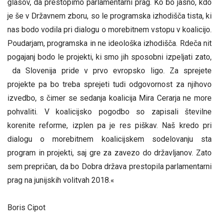
glasov, da prestopimo parlamentarni prag. Ko bo jasno, kdo
je še v Državnem zboru, so le programska izhodišča tista, ki
nas bodo vodila pri dialogu o morebitnem vstopu v koalicijo.
Poudarjam, programska in ne ideološka izhodišča. Rdeča nit
pogajanj bodo le projekti, ki smo jih sposobni izpeljati zato,
da Slovenija pride v prvo evropsko ligo. Za sprejete
projekte pa bo treba sprejeti tudi odgovornost za njihovo
izvedbo, s čimer se sedanja koalicija Mira Cerarja ne more
pohvaliti. V koalicijsko pogodbo so zapisali številne
korenite reforme, izplen pa je res piškav. Naš kredo pri
dialogu o morebitnem koalicijskem sodelovanju sta
program in projekti, saj gre za zavezo do državljanov. Zato
sem prepričan, da bo Dobra država prestopila parlamentarni
prag na junijskih volitvah 2018.«
Boris Cipot