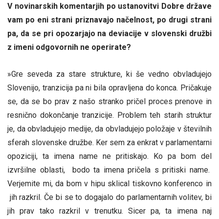
V novinarskih komentarjih po ustanovitvi Dobre države
vam po eni strani priznavajo načelnost, po drugi strani
pa, da se pri opozarjajo na deviacije v slovenski družbi
z imeni odgovornih ne operirate?
»Gre seveda za stare strukture, ki še vedno obvladujejo
Slovenijo, tranzicija pa ni bila opravljena do konca. Pričakuje
se, da se bo prav z našo stranko pričel proces prenove in
resnično dokončanje tranzicije. Problem teh starih struktur
je, da obvladujejo medije, da obvladujejo položaje v številnih
sferah slovenske družbe. Ker sem za enkrat v parlamentarni
opoziciji, ta imena name ne pritiskajo. Ko pa bom del
izvršilne oblasti, bodo ta imena pričela s pritiski name.
Verjemite mi, da bom v hipu sklical tiskovno konferenco in
jih razkril. Če bi se to dogajalo do parlamentarnih volitev, bi
jih prav tako razkril v trenutku. Sicer pa, ta imena naj