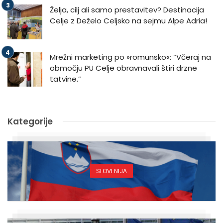
Želja, cilj ali samo prestavitev? Destinacija
Celje z Deželo Celjsko na sejmu Alpe Adria!
Mrežni marketing po »romunsko«: “Včeraj na
območju PU Celje obravnavali štiri drzne
tatvine.”
Kategorije
SLOVENIJA