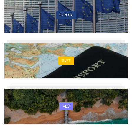
EVROPA
SVET
VEČ