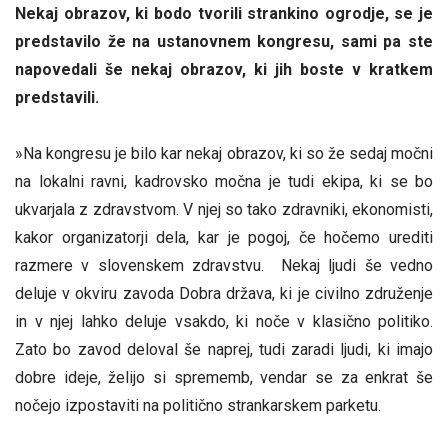
Nekaj obrazov, ki bodo tvorili strankino ogrodje, se je
predstavilo že na ustanovnem kongresu, sami pa ste
napovedali še nekaj obrazov, ki jih boste v kratkem
predstavili.
»Na kongresu je bilo kar nekaj obrazov, ki so že sedaj močni
na lokalni ravni, kadrovsko močna je tudi ekipa, ki se bo
ukvarjala z zdravstvom. V njej so tako zdravniki, ekonomisti,
kakor organizatorji dela, kar je pogoj, če hočemo urediti
razmere v slovenskem zdravstvu. Nekaj ljudi še vedno
deluje v okviru zavoda Dobra država, ki je civilno združenje
in v njej lahko deluje vsakdo, ki noče v klasično politiko.
Zato bo zavod deloval še naprej, tudi zaradi ljudi, ki imajo
dobre ideje, želijo si sprememb, vendar se za enkrat še
nočejo izpostaviti na politično strankarskem parketu.