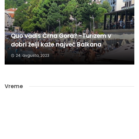
Quo vadis Črna Gora? -Turizem v
dobri želji kaže največ Balkana
24. avgusta, 2023
Vreme