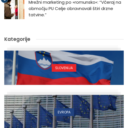
Mrežni marketing po »romunsko«: “Včeraj na
območju PU Celje obravnavali štiri drzne
tatvine.”
Kategorije
SLOVENIJA
EVROPA