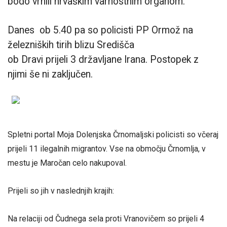
bodo vrnili hrvaškim varnostnim organom.
Danes ob 5.40 pa so policisti PP Ormož na
železniških tirih blizu Središča
ob Dravi prijeli 3 državljane Irana. Postopek z
njimi še ni zaključen.
Spletni portal Moja Dolenjska Črnomaljski policisti so včeraj
prijeli 11 ilegalnih migrantov. Vse na območju Črnomlja, v
mestu je Maročan celo nakupoval.
Prijeli so jih v naslednjih krajih:
Na relaciji od Čudnega sela proti Vranovičem so prijeli 4