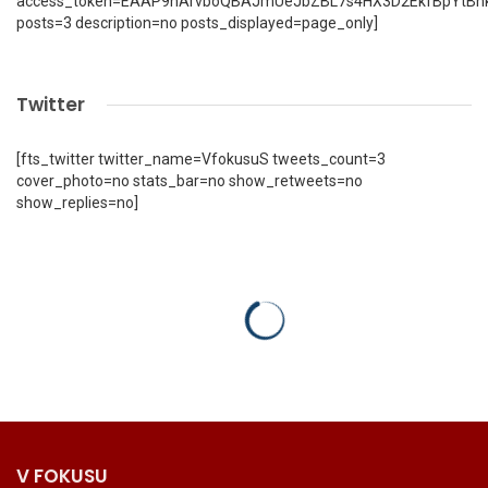
access_token=EAAP9hArvboQBAJmUeJbZBL7s4HX3D2EkfBpYtBn
posts=3 description=no posts_displayed=page_only]
Twitter
[fts_twitter twitter_name=VfokusuS tweets_count=3
cover_photo=no stats_bar=no show_retweets=no
show_replies=no]
V FOKUSU