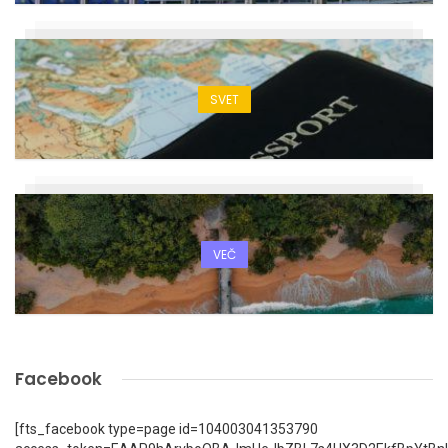
SVET
VEČ
Facebook
[fts_facebook type=page id=104003041353790