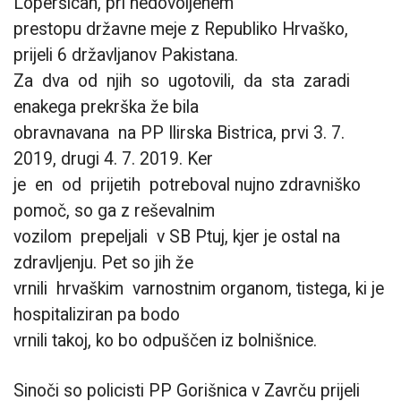
Loperšicah, pri nedovoljenem
prestopu državne meje z Republiko Hrvaško,
prijeli 6 državljanov Pakistana.
Za dva od njih so ugotovili, da sta zaradi
enakega prekrška že bila
obravnavana na PP Ilirska Bistrica, prvi 3. 7.
2019, drugi 4. 7. 2019. Ker
je en od prijetih potreboval nujno zdravniško
pomoč, so ga z reševalnim
vozilom prepeljali v SB Ptuj, kjer je ostal na
zdravljenju. Pet so jih že
vrnili hrvaškim varnostnim organom, tistega, ki je
hospitaliziran pa bodo
vrnili takoj, ko bo odpuščen iz bolnišnice.
Sinoči so policisti PP Gorišnica v Zavrču prijeli