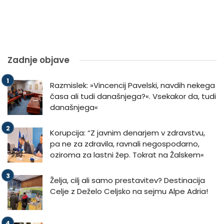
Zadnje objave
Razmislek: »Vincencij Pavelski, navdih nekega
časa ali tudi današnjega?«. Vsekakor da, tudi
današnjega«
Korupcija: “Z javnim denarjem v zdravstvu,
pa ne za zdravila, ravnali negospodarno,
oziroma za lastni žep. Tokrat na Žalskem«
Želja, cilj ali samo prestavitev? Destinacija
Celje z Deželo Celjsko na sejmu Alpe Adria!