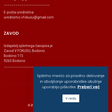
_______________________
E-pošta uredništva:
urednistvo.vfokusu@gmail.com
ZAVOD
Izdajatelj spletnega časopisa je
Zavod V FOKUSU, Bodonci
Bodonci 115
9265 Bodonci
_______________________
Spletno mesto za pravilno delovanje
in izboljšanje uporabniške izkušnje
uporablja piškotke.
Preberi več
© vfokusu, 2020
V redu
O ZAVODU
POLITIKA ZASEBNOSTI