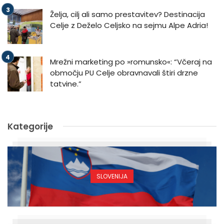
Želja, cilj ali samo prestavitev? Destinacija
Celje z Deželo Celjsko na sejmu Alpe Adria!
Mrežni marketing po »romunsko«: “Včeraj na
območju PU Celje obravnavali štiri drzne
tatvine.”
Kategorije
SLOVENIJA