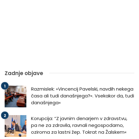
Zadnje objave
Razmislek: »Vincencij Pavelski, navdih nekega
časa ali tudi današnjega?«. Vsekakor da, tudi
današnjega«
Korupcija: “Z javnim denarjem v zdravstvu,
pa ne za zdravila, ravnali negospodarno,
oziroma za lastni žep. Tokrat na Žalskem«