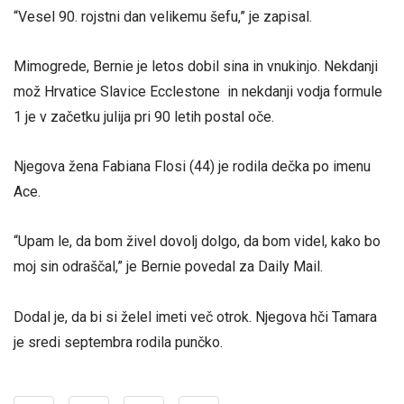
“Vesel 90. rojstni dan velikemu šefu,” je zapisal.
Mimogrede, Bernie je letos dobil sina in vnukinjo. Nekdanji
mož Hrvatice Slavice Ecclestone in nekdanji vodja formule
1 je v začetku julija pri 90 letih postal oče.
Njegova žena Fabiana Flosi (44) je rodila dečka po imenu
Ace.
“Upam le, da bom živel dovolj dolgo, da bom videl, kako bo
moj sin odraščal,” je Bernie povedal za Daily Mail.
Dodal je, da bi si želel imeti več otrok. Njegova hči Tamara
je sredi septembra rodila punčko.