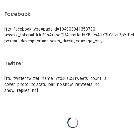
Facebook
[fts_facebook type=page id=104003041353790
access_token=EAAP9hArvboQBAJmUeJbZBL7s4HX3D2EkfBpYtBn
posts=3 description=no posts_displayed=page_only]
Twitter
[fts_twitter twitter_name=VfokusuS tweets_count=3
cover_photo=no stats_bar=no show_retweets=no
show_replies=no]