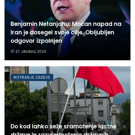
Benjamin Netanjahu: Močan napad na
Iran je dosegel svoje cilje. Obljubljen
odgovor izpolnjen
27. oktobra, 2024
NOTRANJE ZADEVE
Do kod lahko seže sramotenje lastne
države in razvrednotenje državnih