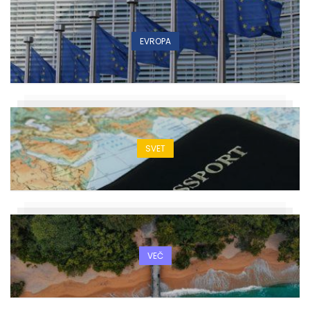
EVROPA
SVET
VEČ