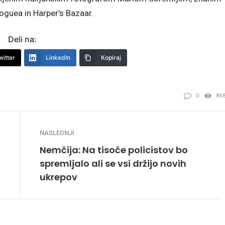
Voguea in Harper’s Bazaar.
Deli na:
witter
LinkedIn
Kopiraj
0
84
NASLEDNJI
Nemčija: Na tisoče policistov bo
spremljalo ali se vsi držijo novih
ukrepov