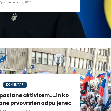
2. decembra, 2024
KOMENTAR
postane aktivizem.….in ko
tane prvovrsten odpuljenec