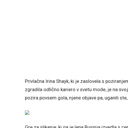
Privlačna Irina Shayk, ki je zaslovela s poziranj
zgradila odlično kariero v svetu mode, je na svoj
pozira povsem gola, njene objave pa, uganili st
Gre za slikanje, ki ga je lepa Rusinja izvedla s