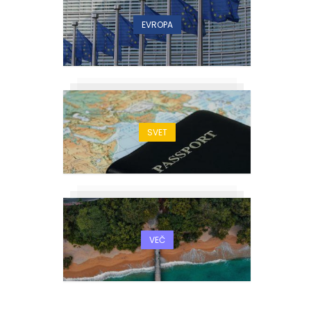
EVROPA
SVET
VEČ