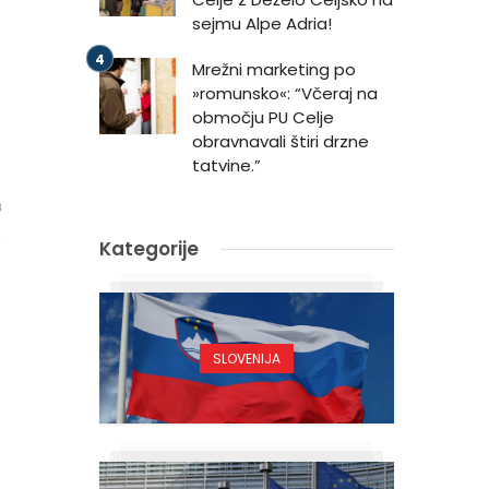
sejmu Alpe Adria!
Mrežni marketing po
»romunsko«: “Včeraj na
območju PU Celje
obravnavali štiri drzne
tatvine.”
8
Kategorije
SLOVENIJA