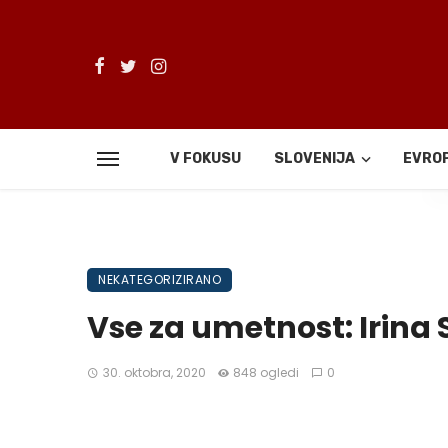
V FOKUSU
SLOVENIJA
EVRO
De
NEKATEGORIZIRANO
Vse za umetnost: Irina 
30. oktobra, 2020
848 ogledi
0