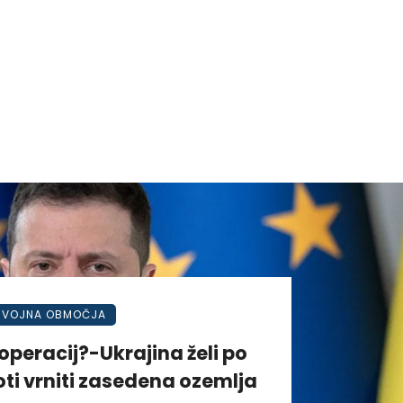
VOJNA OBMOČJA
operacij?-Ukrajina želi po
ti vrniti zasedena ozemlja