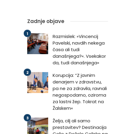
Zadnje objave
Razmislek: »Vincencij
Pavelski, navdih nekega
časa ali tudi
današnjega?«. Vsekakor
da, tudi današnjega«
Korupcija: “Z javnim
denarjem v zdravstvu,
pa ne za zdravila, ravnali
negospodarno, oziroma
za lastni žep. Tokrat na
Žalskem«
Želja, cilj ali samo
prestavitev? Destinacija
Celje z Deželo Celjsko na