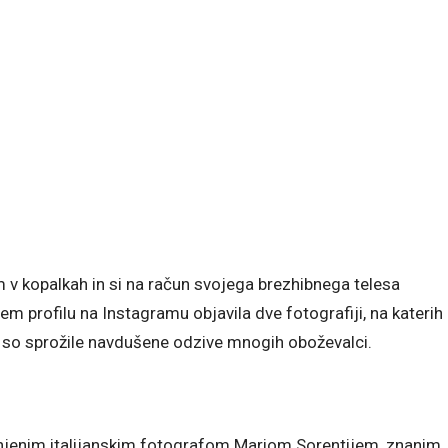
em v kopalkah in si na račun svojega brezhibnega telesa
em profilu na Instagramu objavila dve fotografiji, na katerih
e, so sprožile navdušene odzive mnogih oboževalci.
 cenjenim italijanskim fotografom Mariom Sorentijem, znanim