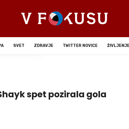
PA
SVET
ZDRAVJE
TWITTER NOVICE
ŽIVLJENJ
li
Shayk spet pozirala gola