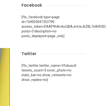
Facebook
[fts_facebook type=page
id=104003041353790
access_token=EAAP9hArvboQBAJmUeJbZBL7s4HX3D2
posts=3 description=no
posts_displayed=page_only]
Twitter
[fts_twitter twitter_name=VfokusuS
tweets_count=3 cover_photo=no
stats_bar=no show_retweets=no
show_replies=no]