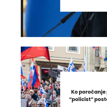
Ko poročanje 
“policist” pos