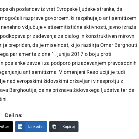
opskih poslancev iz vrst Evropske ljudske stranke, da
i omogočali razprave govorcem, ki razpihujejo antisemitizem
nenehno vključuje v atisemitistične aktivnosti, javno izraža
 spodkopava prizadevanja za dialog in konstruktiven mirovni
je prepričan, da je miselnost, ki jo razširja Omar Barghouti
ega parlamenta z dne 1. junija 2017 o boju proti
i in poslanke zavzeli za podporo prizadevanjem pravosodnih
ganjanju antisemitizma. V omenjeni Resoluciji je tudi
lje nad evropskimi židovskimi državljani v nasprotju z
ava Barghoutija, da ne priznava židovskega ljudstva ter da
tini.
Deli na:
witter
LinkedIn
Kopiraj