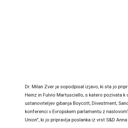
Dr. Milan Zver je sopodpisal izjavo, ki sta jo pri
Heinz in Fulvio Martusciello, s katero pozivata
ustanoviteljev gibanja Boycott, Divestment, San
konferenci v Evropskem parlamentu z naslovom“T
Union”, ki jo pripravlja poslanka iz vrst S&D An