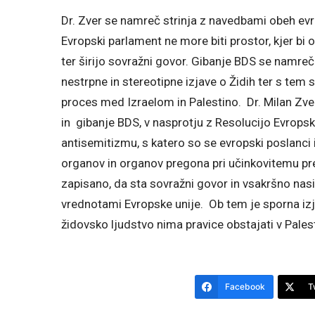
Dr. Zver se namreč strinja z navedbami obeh evr
Evropski parlament ne more biti prostor, kjer b
ter širijo sovražni govor. Gibanje BDS se namreč 
nestrpne in stereotipne izjave o Židih ter s tem
proces med Izraelom in Palestino. Dr. Milan Zver 
in gibanje BDS, v nasprotju z Resolucijo Evropsk
antisemitizmu, s katero so se evropski poslanc
organov in organov pregona pri učinkovitemu pre
zapisano, da sta sovražni govor in vsakršno nasi
vrednotami Evropske unije. Ob tem je sporna izj
židovsko ljudstvo nima pravice obstajati v Pales
Facebook
T