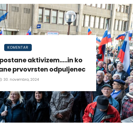
KOMENTAR
postane aktivizem.….in ko
tane prvovrsten odpuljenec
30. novembra, 2024