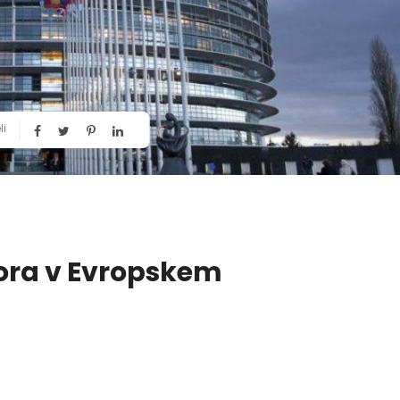
li
tora v Evropskem