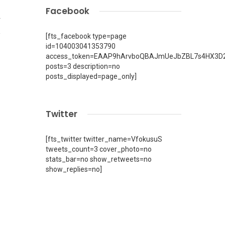
Facebook
4
[fts_facebook type=page
id=104003041353790
access_token=EAAP9hArvboQBAJmUeJbZBL7s4HX3D2
posts=3 description=no
posts_displayed=page_only]
Twitter
[fts_twitter twitter_name=VfokusuS
tweets_count=3 cover_photo=no
stats_bar=no show_retweets=no
show_replies=no]