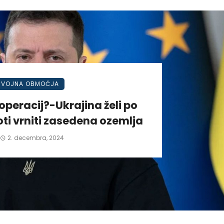
VOJNA OBMOČJA
operacij?-Ukrajina želi po
ti vrniti zasedena ozemlja
2. decembra, 2024