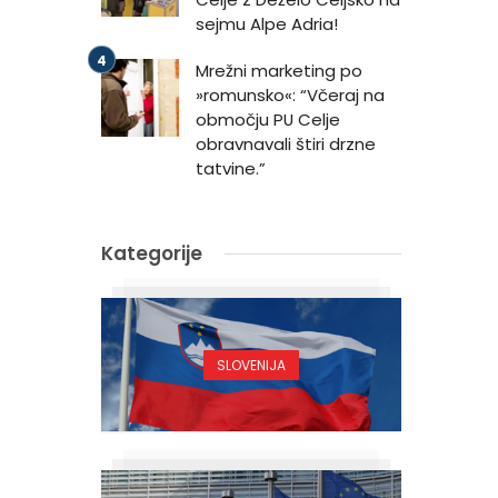
sejmu Alpe Adria!
Mrežni marketing po
»romunsko«: “Včeraj na
območju PU Celje
obravnavali štiri drzne
tatvine.”
Kategorije
SLOVENIJA