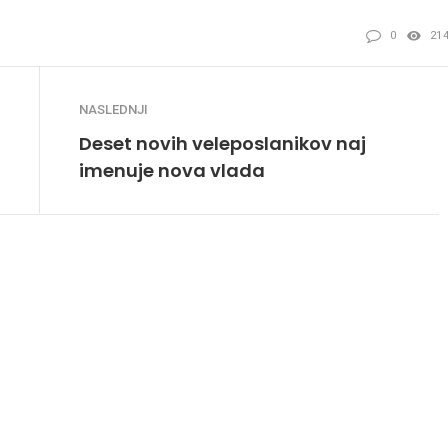
0
21
NASLEDNJI
Deset novih veleposlanikov naj
imenuje nova vlada