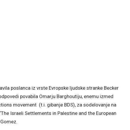
pravila poslanca iz vrste Evropske ljudske stranke Becker
 k odpovedi povabila Omarju Barghoutiju, enemu izmed
ctions movement (t.i. gibanje BDS), za sodelovanje na
he Israeli Settlements in Palestine and the European
na Gomez.