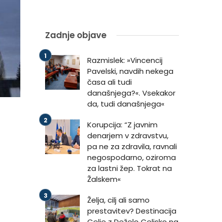
Zadnje objave
Razmislek: »Vincencij
Pavelski, navdih nekega
časa ali tudi
današnjega?«. Vsekakor
da, tudi današnjega«
Korupcija: “Z javnim
denarjem v zdravstvu,
pa ne za zdravila, ravnali
negospodarno, oziroma
za lastni žep. Tokrat na
Žalskem«
Želja, cilj ali samo
prestavitev? Destinacija
Celje z Deželo Celjsko na