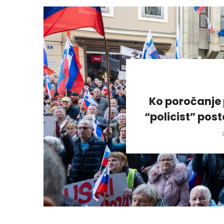
Ko poročanje 
“policist” pos