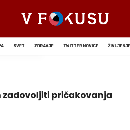
PA
SVET
ZDRAVJE
TWITTER NOVICE
ŽIVLJENJ
li
 zadovoljiti pričakovanja