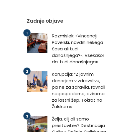
Zadnje objave
Razmislek: »Vincencij
Pavelski, navdih nekega
časa ali tudi
današnjega?«. Vsekakor
da, tudi današnjega«
Korupcija: “Z javnim
denarjem v zdravstvu,
pa ne za zdravila, ravnali
negospodarno, oziroma
za lastni žep. Tokrat na
Žalskem«
Želja, cilj ali samo
prestavitev? Destinacija
Celje z Deželo Celjsko na