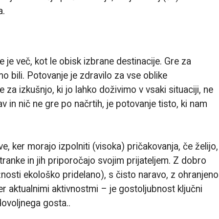
a.
e je več, kot le obisk izbrane destinacije. Gre za
o bili. Potovanje je zdravilo za vse oblike
 za izkušnjo, ki jo lahko doživimo v vsaki situaciji, ne
v in nič ne gre po načrtih, je potovanje tisto, ki nam
e, ker morajo izpolniti (visoka) pričakovanja, če želijo,
tranke in jih priporočajo svojim prijateljem. Z dobro
nosti ekološko pridelano), s čisto naravo, z ohranjeno
r aktualnimi aktivnostmi – je gostoljubnost ključni
dovoljnega gosta..