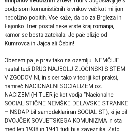
milijonov nedolžnih žrtev!
Tudi v Jugoslaviji je s
podpisom komunističnih krvnikov več kot milijon
nedolžno pobitih. Vse kaže, da bo za Brgleza in
Fajonko Trier postal neke vrste kraj romanja,
kamor se bosta zatekala. Je pač bližje od
Kumrovca in Jajca ali Čebin!
Obenem pa je prav tako na ozemlju NEMČIJE
nastal tudi DRUG NAJBOLJ ZLOČINSKI SISTEM
V ZGODOVINI, in sicer tako v teoriji kot praksi,
namreč NACIONALNI SOCIALIZEM oz.
NACIZEM (HITLER je kot vodja “Nacionalne
SOCIALISTIČNE NEMŠKE DELAVSKE STRANKE
– NSDAP bil samodeklariran SOCIALIST), ki je bil
DVOJČEK SOVJETSKEGA KOMUNIZMA in sta
med leti 1938 in 1941 tudi bila zaveznika. Zato