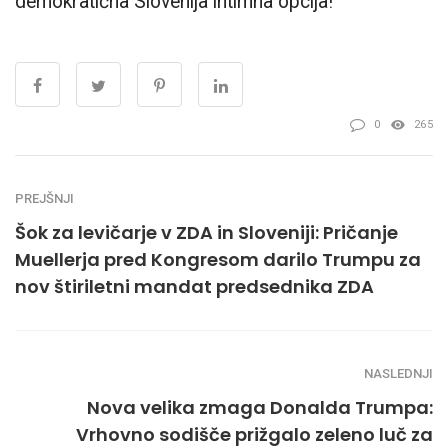
demokratična Slovenija intimna opcija!
0
265
PREJŠNJI
Šok za levičarje v ZDA in Sloveniji: Pričanje
Muellerja pred Kongresom darilo Trumpu za
nov štiriletni mandat predsednika ZDA
NASLEDNJI
Nova velika zmaga Donalda Trumpa:
Vrhovno sodišče prižgalo zeleno luč za