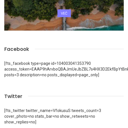
VEČ
Facebook
[fts_facebook type=page id=104003041353790
access_token=EAAP9hArvboQBAJmUeJbZBL7s4HX3D2EkfBpYtBn
posts=3 description=no posts_displayed=page_only]
Twitter
[fts_twitter twitter_name=VfokusuS tweets_count=3
cover_photo=no stats_bar=no show_retweets=no
show_replies=no]