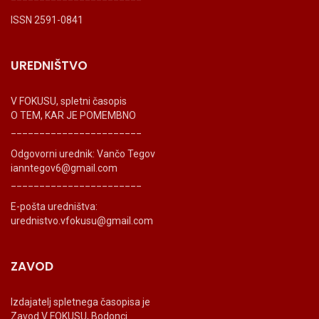
ISSN 2591-0841
UREDNIŠTVO
V FOKUSU, spletni časopis
O TEM, KAR JE POMEMBNO
_______________________
Odgovorni urednik: Vančo Tegov
ianntegov6@gmail.com
_______________________
E-pošta uredništva:
urednistvo.vfokusu@gmail.com
ZAVOD
Izdajatelj spletnega časopisa je
Zavod V FOKUSU, Bodonci