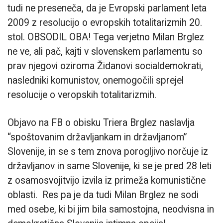
tudi ne preseneča, da je Evropski parlament leta
2009 z resolucijo o evropskih totalitarizmih 20.
stol. OBSODIL OBA! Tega verjetno Milan Brglez
ne ve, ali pač, kajti v slovenskem parlamentu so
prav njegovi oziroma Židanovi socialdemokrati,
nasledniki komunistov, onemogočili sprejel
resolucije o veropskih totalitarizmih.
Objavo na FB o obisku Triera Brglez naslavlja
“spoštovanim državljankam in državljanom”
Slovenije, in se s tem znova porogljivo norčuje iz
državljanov in same Slovenije, ki se je pred 28 leti
z osamosvojitvijo izvila iz primeža komunistične
oblasti. Res pa je da tudi Milan Brglez ne sodi
med osebe, ki bi jim bila samostojna, neodvisna in