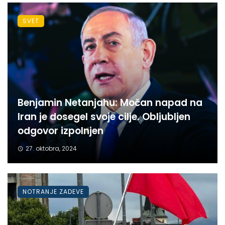
SVET
Benjamin Netanjahu: Močan napad na
Iran je dosegel svoje cilje. Obljubljen
odgovor izpolnjen
27. oktobra, 2024
NOTRANJE ZADEVE