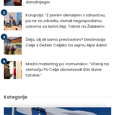
današnjega«
Korupcija: “Z javnim denarjem v zdravstvu,
pa ne za zdravila, ravnali negospodarno,
oziroma za lastni žep. Tokrat na Žalskem«
Želja, cilj ali samo prestavitev? Destinacija
Celje z Deželo Celjsko na sejmu Alpe Adria!
Mrežni marketing po »romunsko«: “Včeraj na
območju PU Celje obravnavali štiri drzne
tatvine.”
Kategorije