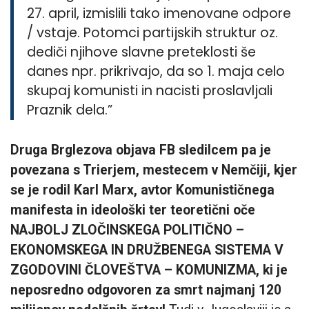
27. april, izmislili tako imenovane odpore
/ vstaje. Potomci partijskih struktur oz.
dediči njihove slavne preteklosti še
danes npr. prikrivajo, da so 1. maja celo
skupaj komunisti in nacisti proslavljali
Praznik dela.”
Druga Brglezova objava FB sledilcem pa je
povezana s Trierjem, mestecem v Nemčiji, kjer
se je rodil Karl Marx, avtor Komunističnega
manifesta in ideološki ter teoretični oče
NAJBOLJ ZLOČINSKEGA POLITIČNO –
EKONOMSKEGA IN DRUŽBENEGA SISTEMA V
ZGODOVINI ČLOVEŠTVA – KOMUNIZMA, ki je
neposredno odgovoren za smrt najmanj 120