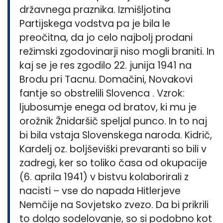
državnega praznika. Izmišljotina
Partijskega vodstva pa je bila le
preočitna, da jo celo najbolj prodani
režimski zgodovinarji niso mogli braniti. In
kaj se je res zgodilo 22. junija 1941 na
Brodu pri Tacnu. Domačini, Novakovi
fantje so obstrelili Slovenca . Vzrok:
ljubosumje enega od bratov, ki mu je
orožnik Žnidaršič speljal punco. In to naj
bi bila vstaja Slovenskega naroda. Kidrič,
Kardelj oz. boljševiški prevaranti so bili v
zadregi, ker so toliko časa od okupacije
(6. aprila 1941) v bistvu kolaborirali z
nacisti – vse do napada Hitlerjeve
Nemčije na Sovjetsko zvezo. Da bi prikrili
to dolgo sodelovanje, so si podobno kot