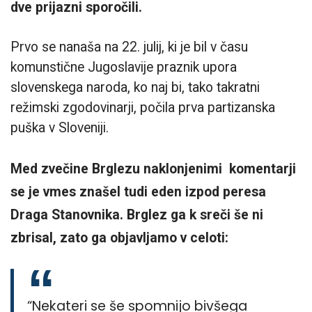
dve prijazni sporočili.
Prvo se nanaša na 22. julij, ki je bil v času
komunstične Jugoslavije praznik upora
slovenskega naroda, ko naj bi, tako takratni
režimski zgodovinarji, počila prva partizanska
puška v Sloveniji.
Med zvečine Brglezu naklonjenimi komentarji
se je vmes znašel tudi eden izpod peresa
Draga Stanovnika. Brglez ga k sreči še ni
zbrisal, zato ga objavljamo v celoti:
“Nekateri se še spomnijo bivšega