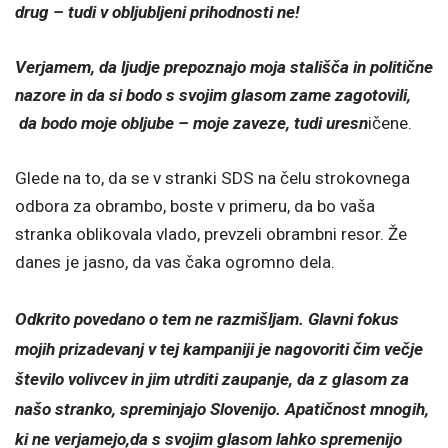
drug – tudi v obljubljeni prihodnosti ne!
Verjamem, da ljudje prepoznajo moja stališča in politične
nazore in da si bodo s svojim glasom zame zagotovili,
da bodo moje obljube – moje zaveze, tudi uresn
ičene.
Glede na to, da se v stranki SDS na čelu strokovnega
odbora za obrambo, boste v primeru, da bo vaša
stranka oblikovala vlado, prevzeli obrambni resor. Že
danes je jasno, da vas čaka ogromno dela.
Odkrito povedano o tem ne razmišljam. Glavni fokus
mojih prizadevanj v tej kampaniji je nagovoriti čim večje
število volivcev in jim utrditi zaupanje, da z glasom za
našo stranko, spreminjajo Slovenijo. Apatičnost mnogih,
ki ne verjamejo,da s svojim glasom lahko spremenijo