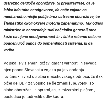
ustrezno delujoče oborožitve. Si predstavljate, da je
lahko kdo tako neodgovoren, da naše vojake na
mednarodno misijo pošlje brez ustrezne oborožitve, če
šlamastiko okoli okvare motorja zanemarimo. Tak odnos
ministrice in nenazadnje tudi načelnika generalštaba
kaže na njuno neodgovornost in v lahko rečemo celo na
podcenjujoč odnos do pomembnosti sistema, ki ga
vodita
.
Vojska je v sleherni državi garant varnosti in seveda
njen ponos.Slovenska vojska pa je v obdobju
levičarskih vlad deležna mačehovskega odnosa, že itak
pičel del BDP za vojsko se še zmanjšuje, vojaki so
slabo oboroženi in opremljeni, z mizernimi plačami,
posledica je tudi velik odliv kadra.