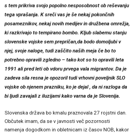
s tem prikriva svojo popolno nesposobnost ob reševanju
tega vprašanja. K sreči vas je še nekaj pokončnih
posameznikov, nekaj novih medijev in družbena omrežja,
ki razkrivajo to tempirano bombo. Kljub slabemu stanju
slovenske vojske sem prepričan,da bodo domoljubi v
njej, svoje naloge, tudi zaščito naših meja če bo to
potrebno opravili zgledno – tako kot so to opravili leta
1991 ali pred leti ob vdoru prvega vala migrantov. Da je
zadeva sila resna je opozoril tudi vrhovni poveljnik SLO
vojske ob njenem prazniku, ko je dejal , da ni razloga da
bi ljudi zavajali z iluzijami kako varna da je Slovenija.
Slovenska država bo kmalu praznovala 27 rojstni dan.
Občutek imam, da se v javnosti več pozornosti
namenja dogodkom in obletnicam iz časov NOB, kakor