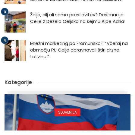
Želja, cilj ali samo prestavitev? Destinacija
Celje z Deželo Celjsko na sejmu Alpe Adria!
Mrežni marketing po »romunsko«: “Včeraj na
območju PU Celje obravnavali štiri drzne
tatvine.”
Kategorije
SLOVENIJA