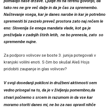
pomladjo naše države. Ljudje mi na terenu govorijo, da
tako res ne gre več dalje in da je čas za spremembo.
Naštevanje vsega, kar je danes narobe in kar je potrebno
spremeniti bi zavzelo preveč prostora zato naj rečem le
eno: Slovenija še enega mandata vlade, kot ga je
preživljala v zadnjih štirih letih, ne bo prenesla, zato so
spremembe nujne.
Za podporo volivcev se boste 3. junija potegovali v
kranjski volilni enoti. S čim bo skušal Aleš Hojs
pridobiti zaupanje in glas volivcev?
V svoji dosedanji poklicni in družbeni aktivnosti sem
vedno prisegal na to, da je v življenju pomembno,da
stvari počnemo s srcem in razumom in da vse kar
moramo storiti danes mi, ne bo za nas opravil nihče