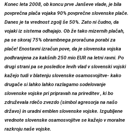
Konec leta 2008, ob koncu prve Janševe vlade, je bila
povprečna plača vojaka 90% povprečne slovenske plače.
Danes je ta vrednost zgolj še 50%. Zato ni čudno, da
vojaki iz sistema odhajajo. Ob že tako mizernih plačah,
pa se skoraj 75% obrambnega proračuna porabi za
plače! Enostavni izračun pove, da je slovenska vojska
podhranjena za kakšnih 250 mio EUR na letni ravni. Po
drugi strani pa se posledice levih vlad v slovenski vojski
kažejo tudi v blatenju slovenske osamosvojitve- kako
drugače si lahko lahko razlagamo sodelovanje
slovenske vojske pri pripravah na prireditev , ki bo
združevala rdečo zvezdo (simbol agresorja na našo
državo) in uradni emblen slovenske vojske. Izgubljene
vrednote slovenske osamosvojitve se kažejo v moralne
razkroju naše vojske.