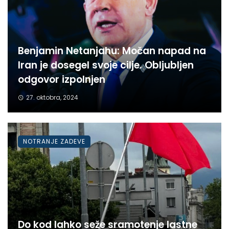
Benjamin Netanjahu: Močan napad na
Iran je dosegel svoje cilje. Obljubljen
odgovor izpolnjen
27. oktobra, 2024
NOTRANJE ZADEVE
Do kod lahko seže sramotenje lastne