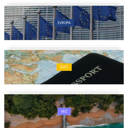
EVROPA
SVET
VEČ