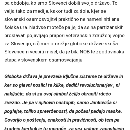
pa obdobja, ko smo Slovenci dobili svojo državo. To
velja tako za medije, kakor tudi za šole, kjer se
slovenski osamosvojitvi praktično ne nameni niti ena
šolska ura. Nadvse moteče pa je, da se na partizanskih
proslavah pojavljajo prapori veteranskih združenj vojne
za Slovenijo, s čimer omrežje globoke države skuša
Slovencem vcepiti misel, da je bila NOB le zgodovinska
etapa v slovenskem osamosvajanju.
Globoka država je prevzela ključne sisteme te države in
ker so glavni nosilci te klike, dediči revolucionarjev , ni
naključje, da si za svoj simbol želijo ohraniti rdečo
zvezdo. Je pa v njihovih nastopih, samo Jankovića si
poglejte, toliko sprevrženosti, da počasi padajo maske.
Govorijo o poštenju, enakosti in pravičnosti, ob tem pa
kradejo kjerkoli je to mogoče, za sex usluge zaposlujejo