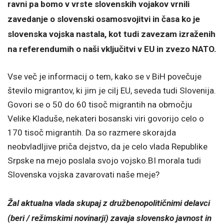
ravni pa bomo v vrste slovenskih vojakov vrnili
zavedanje o slovenski osamosvojitvi in časa ko je
slovenska vojska nastala, kot tudi zavezam izraženih
na referendumih o naši vključitvi v EU in zvezo NATO.
Vse več je informacij o tem, kako se v BiH povečuje
število migrantov, ki jim je cilj EU, seveda tudi Slovenija.
Govori se o 50 do 60 tisoč migrantih na območju
Velike Kladuše, nekateri bosanski viri govorijo celo o
170 tisoč migrantih. Da so razmere skorajda
neobvladljive priča dejstvo, da je celo vlada Republike
Srpske na mejo poslala svojo vojsko.BI morala tudi
Slovenska vojska zavarovati naše meje?
Žal aktualna vlada skupaj z družbenopolitičnimi delavci
(beri / režimskimi novinarji) zavaja slovensko javnost in