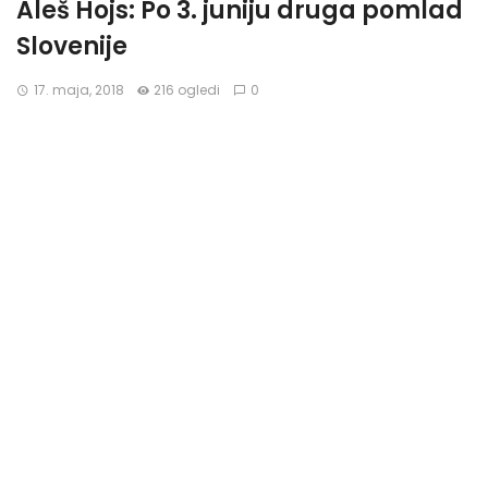
Aleš Hojs: Po 3. juniju druga pomlad
Slovenije
17. maja, 2018
216 ogledi
0