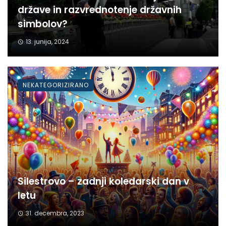
države in razvrednotenje državnih
simbolov?
13. junija, 2024
NEKATEGORIZIRANO
Silestrovo – zadnji koledarski dan v
letu
31. decembra, 2023