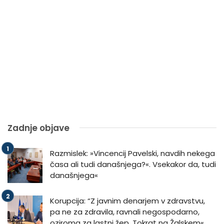
Zadnje objave
Razmislek: »Vincencij Pavelski, navdih nekega
časa ali tudi današnjega?«. Vsekakor da, tudi
današnjega«
Korupcija: “Z javnim denarjem v zdravstvu,
pa ne za zdravila, ravnali negospodarno,
oziroma za lastni žep. Tokrat na Žalskem«