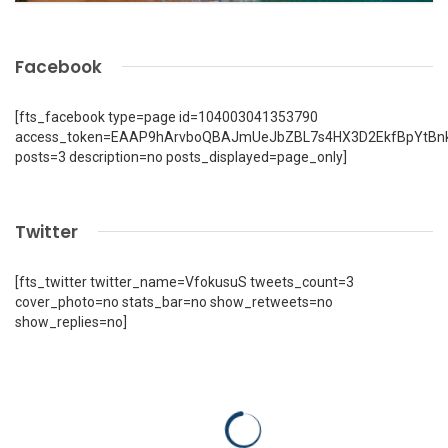
Facebook
[fts_facebook type=page id=104003041353790
access_token=EAAP9hArvboQBAJmUeJbZBL7s4HX3D2EkfBpYtBn
posts=3 description=no posts_displayed=page_only]
Twitter
[fts_twitter twitter_name=VfokusuS tweets_count=3
cover_photo=no stats_bar=no show_retweets=no
show_replies=no]