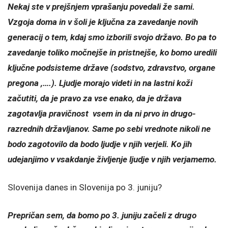
Nekaj ste v prejšnjem vprašanju povedali že sami.
Vzgoja doma in v šoli je ključna za zavedanje novih
generacij o tem, kdaj smo izborili svojo državo. Bo pa to
zavedanje toliko močnejše in pristnejše, ko bomo uredili
ključne podsisteme države (sodstvo, zdravstvo, organe
pregona ,….). Ljudje morajo videti in na lastni koži
začutiti, da je pravo za vse enako, da je država
zagotavlja pravičnost vsem in da ni prvo in drugo-
razrednih državljanov. Same po sebi vrednote nikoli ne
bodo zagotovilo da bodo ljudje v njih verjeli. Ko jih
udejanjimo v vsakdanje življenje ljudje v njih verjamemo.
Slovenija danes in Slovenija po 3. juniju?
Prepričan sem, da bomo po 3. juniju začeli z drugo