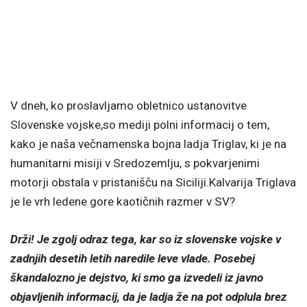
V dneh, ko proslavljamo obletnico ustanovitve
Slovenske vojske,so mediji polni informacij o tem,
kako je naša večnamenska bojna ladja Triglav, ki je na
humanitarni misiji v Sredozemlju, s pokvarjenimi
motorji obstala v pristanišču na Siciliji.Kalvarija Triglava
je le vrh ledene gore kaotičnih razmer v SV?
Drži! Je zgolj odraz tega, kar so iz slovenske vojske v
zadnjih desetih letih naredile leve vlade. Posebej
škandalozno je dejstvo, ki smo ga izvedeli iz javno
objavljenih informacij, da je ladja že na pot odplula brez