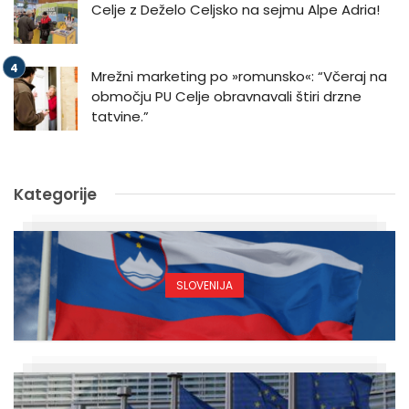
Celje z Deželo Celjsko na sejmu Alpe Adria!
Mrežni marketing po »romunsko«: “Včeraj na
območju PU Celje obravnavali štiri drzne
tatvine.”
Kategorije
SLOVENIJA