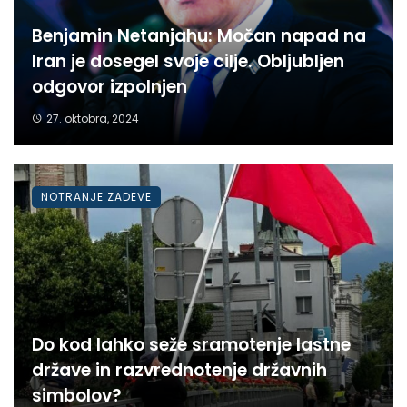
Benjamin Netanjahu: Močan napad na
Iran je dosegel svoje cilje. Obljubljen
odgovor izpolnjen
27. oktobra, 2024
NOTRANJE ZADEVE
Do kod lahko seže sramotenje lastne
države in razvrednotenje državnih
simbolov?