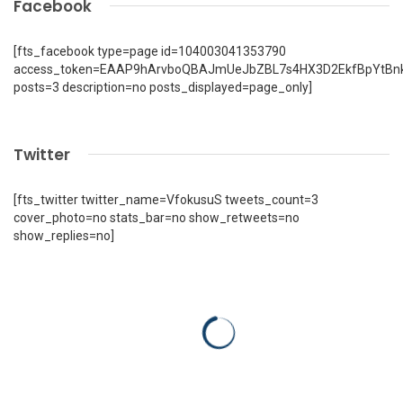
Facebook
[fts_facebook type=page id=104003041353790
access_token=EAAP9hArvboQBAJmUeJbZBL7s4HX3D2EkfBpYtBn
posts=3 description=no posts_displayed=page_only]
Twitter
[fts_twitter twitter_name=VfokusuS tweets_count=3
cover_photo=no stats_bar=no show_retweets=no
show_replies=no]