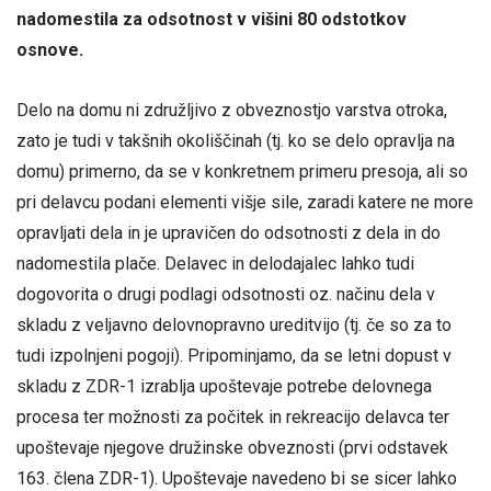
nadomestila za odsotnost v višini 80 odstotkov
osnove.
Delo na domu ni združljivo z obveznostjo varstva otroka,
zato je tudi v takšnih okoliščinah (tj. ko se delo opravlja na
domu) primerno, da se v konkretnem primeru presoja, ali so
pri delavcu podani elementi višje sile, zaradi katere ne more
opravljati dela in je upravičen do odsotnosti z dela in do
nadomestila plače. Delavec in delodajalec lahko tudi
dogovorita o drugi podlagi odsotnosti oz. načinu dela v
skladu z veljavno delovnopravno ureditvijo (tj. če so za to
tudi izpolnjeni pogoji). Pripominjamo, da se letni dopust v
skladu z ZDR-1 izrablja upoštevaje potrebe delovnega
procesa ter možnosti za počitek in rekreacijo delavca ter
upoštevaje njegove družinske obveznosti (prvi odstavek
163. člena ZDR-1). Upoštevaje navedeno bi se sicer lahko