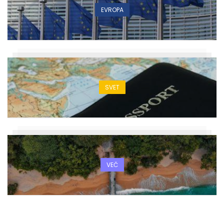
EVROPA
SVET
VEČ