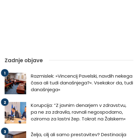
Zadnje objave
Razmislek: »Vincencij Pavelski, navdih nekega
časa ali tudi današnjega?«. Vsekakor da, tudi
današnjega«
Korupcija: “Z javnim denarjem v zdravstvu,
pa ne za zdravila, ravnali negospodarno,
oziroma za lastni žep. Tokrat na Žalskem«
Želja, cilj ali samo prestavitev? Destinacija