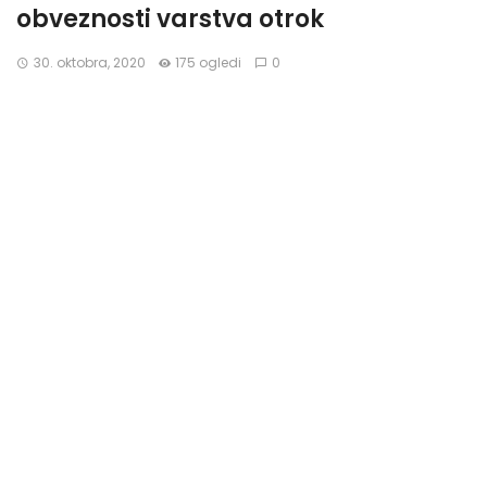
obveznosti varstva otrok
30. oktobra, 2020
175 ogledi
0