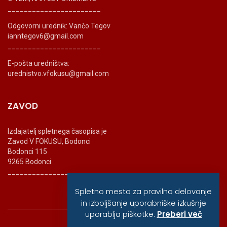
_______________________
Odgovorni urednik: Vančo Tegov
ianntegov6@gmail.com
_______________________
E-pošta uredništva:
urednistvo.vfokusu@gmail.com
ZAVOD
Izdajatelj spletnega časopisa je
Zavod V FOKUSU, Bodonci
Bodonci 115
9265 Bodonci
_______________________
Spletno mesto za pravilno delovanje
in izboljšanje uporabniške izkušnje
uporablja piškotke.
Preberi več