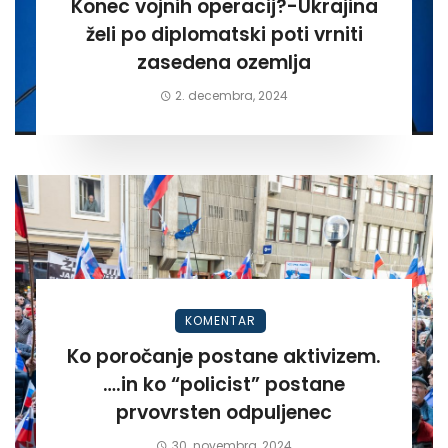
Konec vojnih operacij?-Ukrajina
želi po diplomatski poti vrniti
zasedena ozemlja
2. decembra, 2024
KOMENTAR
Ko poročanje postane aktivizem.
….in ko “policist” postane
prvovrsten odpuljenec
30. novembra, 2024