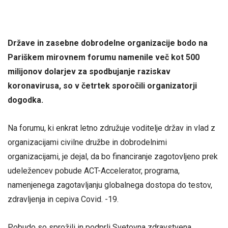
Države in zasebne dobrodelne organizacije bodo na
Pariškem mirovnem forumu namenile več kot 500
milijonov dolarjev za spodbujanje raziskav
koronavirusa, so v četrtek sporočili organizatorji
dogodka.
Na forumu, ki enkrat letno združuje voditelje držav in vlad z
organizacijami civilne družbe in dobrodelnimi
organizacijami, je dejal, da bo financiranje zagotovljeno prek
udeležencev pobude ACT-Accelerator, programa,
namenjenega zagotavljanju globalnega dostopa do testov,
zdravljenja in cepiva Covid. -19.
Pobudo so sprožili in podprli Svetovna zdravstvena