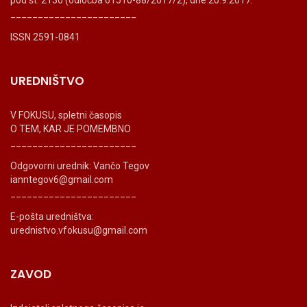
pod št. 2130 (odločba 61510-88/2017/2), dne 20.9.2017.
_______________________
ISSN 2591-0841
UREDNIŠTVO
V FOKUSU, spletni časopis
O TEM, KAR JE POMEMBNO
_______________________
Odgovorni urednik: Vančo Tegov
ianntegov6@gmail.com
_______________________
E-pošta uredništva:
urednistvo.vfokusu@gmail.com
ZAVOD