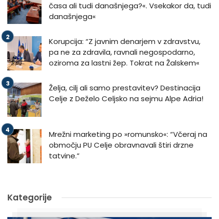
časa ali tudi današnjega?«. Vsekakor da, tudi
današnjega«
Korupcija: “Z javnim denarjem v zdravstvu,
pa ne za zdravila, ravnali negospodarno,
oziroma za lastni žep. Tokrat na Žalskem«
Želja, cilj ali samo prestavitev? Destinacija
Celje z Deželo Celjsko na sejmu Alpe Adria!
Mrežni marketing po »romunsko«: “Včeraj na
območju PU Celje obravnavali štiri drzne
tatvine.”
Kategorije