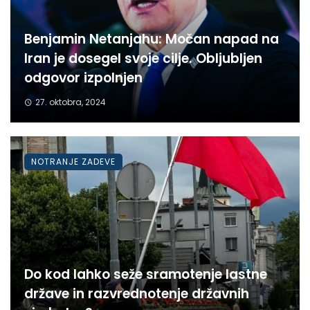
Benjamin Netanjahu: Močan napad na
Iran je dosegel svoje cilje. Obljubljen
odgovor izpolnjen
27. oktobra, 2024
NOTRANJE ZADEVE
Do kod lahko seže sramotenje lastne
države in razvrednotenje državnih