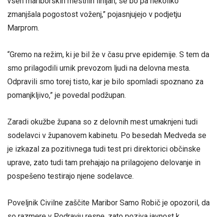
vseh mariborskih mestnih linijah, se bo pa nekoliko
zmanjšala pogostost voženj,” pojasnjujejo v podjetju
Marprom.
“Gremo na režim, ki je bil že v času prve epidemije. S tem da
smo prilagodili urnik prevozom ljudi na delovna mesta.
Odpravili smo torej tisto, kar je bilo spomladi spoznano za
pomanjkljivo,” je povedal podžupan.
Zaradi okužbe župana so z delovnih mest umaknjeni tudi
sodelavci v županovem kabinetu. Po besedah Medveda se
je izkazal za pozitivnega tudi test pri direktorici občinske
uprave, zato tudi tam prehajajo na prilagojeno delovanje in
pospešeno testirajo njene sodelavce.
Poveljnik Civilne zaščite Maribor Samo Robič je opozoril, da
so razmere v Podravju resne, zato poziva javnost k