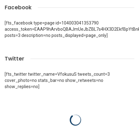
Facebook
[fts_facebook type=page id=104003041353790
access_token=EAAP9hArvboQBAJmUeJbZBL7s4HX3D2EkfBpYtBn
posts=3 description=no posts_displayed=page_only]
Twitter
[fts_twitter twitter_name=VfokusuS tweets_count=3
cover_photo=no stats_bar=no show_retweets=no
show_replies=no]