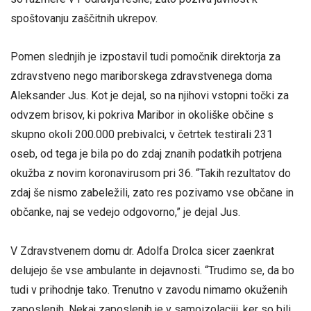
spoštovanju zaščitnih ukrepov.
Pomen slednjih je izpostavil tudi pomočnik direktorja za
zdravstveno nego mariborskega zdravstvenega doma
Aleksander Jus. Kot je dejal, so na njihovi vstopni točki za
odvzem brisov, ki pokriva Maribor in okoliške občine s
skupno okoli 200.000 prebivalci, v četrtek testirali 231
oseb, od tega je bila po do zdaj znanih podatkih potrjena
okužba z novim koronavirusom pri 36. “Takih rezultatov do
zdaj še nismo zabeležili, zato res pozivamo vse občane in
občanke, naj se vedejo odgovorno,” je dejal Jus.
V Zdravstvenem domu dr. Adolfa Drolca sicer zaenkrat
delujejo še vse ambulante in dejavnosti. “Trudimo se, da bo
tudi v prihodnje tako. Trenutno v zavodu nimamo okuženih
zaposlenih. Nekaj zaposlenih je v samoizolaciji, ker so bili