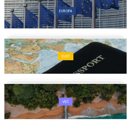
EVROPA
SVET
VEČ