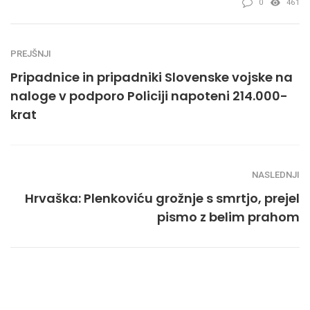
0
461
PREJŠNJI
Pripadnice in pripadniki Slovenske vojske na
naloge v podporo Policiji napoteni 214.000-
krat
NASLEDNJI
Hrvaška: Plenkoviću grožnje s smrtjo, prejel
pismo z belim prahom