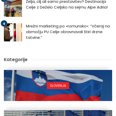
Želja, cilj ali samo prestavitev? Destinacija
Celje z Deželo Celjsko na sejmu Alpe Adria!
Mrežni marketing po »romunsko«: “Včeraj na
območju PU Celje obravnavali štiri drzne
tatvine.”
Kategorije
SLOVENIJA