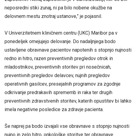
neposredni stiki zunaj, ni pa bilo nobene okužbe na
delovnem mestu znotraj ustanove,” je pojasnil.
V Univerzitetnem kliničnem centru (UKC) Maribor pa v
ponedeljek omejujejo delovanje. Do nadaljnjega bodo
ustavljene obravnave pacientov napotenih s stopnjo nujnosti
redno in hitro, razen preventivnih pregledov otrok in
mladostnikov, preventivnih storitev pri nosečnicah,
preventivnih pregledov delavcev, nujnih pregledov
operativnih gasilcev, presejalnih programov za zgodnje
odkrivanje predrakavih sprememb in raka ter drugih
preventivnih zdravstvenih storitev, katerih opustitev bi lahko
imela negativne posledice za zdravje pacienta.
Še naprej pa bodo izvajali vse obravnave s stopnjo nujnosti
nujno in zelo hitro, onkološke storitve ter obravnave