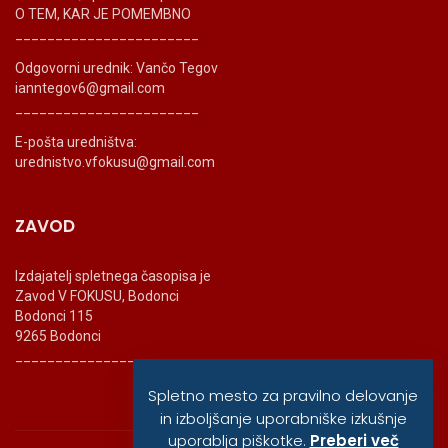
O TEM, KAR JE POMEMBNO
_______________________
Odgovorni urednik: Vančo Tegov
ianntegov6@gmail.com
_______________________
E-pošta uredništva:
urednistvo.vfokusu@gmail.com
ZAVOD
Izdajatelj spletnega časopisa je
Zavod V FOKUSU, Bodonci
Bodonci 115
9265 Bodonci
_______________________
Spletno mesto za pravilno delovanje
in izboljšanje uporabniške izkušnje
uporablja piškotke.
Preberi več