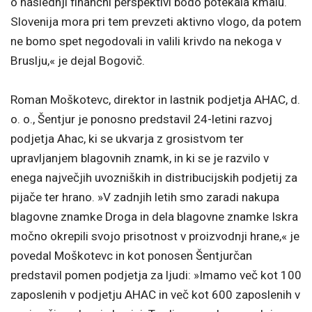
o naslednji finančni perspektivi bodo potekala kmalu.
Slovenija mora pri tem prevzeti aktivno vlogo, da potem
ne bomo spet negodovali in valili krivdo na nekoga v
Bruslju,« je dejal Bogovič.
Roman Moškotevc, direktor in lastnik podjetja AHAC, d.
o. o., Šentjur je ponosno predstavil 24-letini razvoj
podjetja Ahac, ki se ukvarja z grosistvom ter
upravljanjem blagovnih znamk, in ki se je razvilo v
enega največjih uvozniških in distribucijskih podjetij za
pijače ter hrano. »V zadnjih letih smo zaradi nakupa
blagovne znamke Droga in dela blagovne znamke Iskra
močno okrepili svojo prisotnost v proizvodnji hrane,« je
povedal Moškotevc in kot ponosen Šentjurčan
predstavil pomen podjetja za ljudi: »Imamo več kot 100
zaposlenih v podjetju AHAC in več kot 600 zaposlenih v