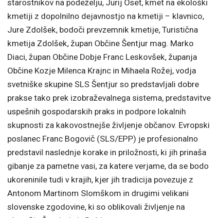
starostnikov na podeželju, Jurij Oset, kmet na ekološki
kmetiji z dopolnilno dejavnostjo na kmetiji – klavnico,
Jure Zdolšek, bodoči prevzemnik kmetije, Turistična
kmetija Zdolšek, župan Občine Šentjur mag. Marko
Diaci, župan Občine Dobje Franc Leskovšek, županja
Občine Kozje Milenca Krajnc in Mihaela Rožej, vodja
svetniške skupine SLS Šentjur so predstavljali dobre
prakse tako prek izobraževalnega sistema, predstavitve
uspešnih gospodarskih praks in podpore lokalnih
skupnosti za kakovostnejše življenje občanov. Evropski
poslanec Franc Bogovič (SLS/EPP) je profesionalno
predstavil naslednje korake in priložnosti, ki jih prinaša
gibanje za pametne vasi, za katere verjame, da se bodo
ukoreninile tudi v krajih, kjer jih tradicija povezuje z
Antonom Martinom Slomškom in drugimi velikani
slovenske zgodovine, ki so oblikovali življenje na