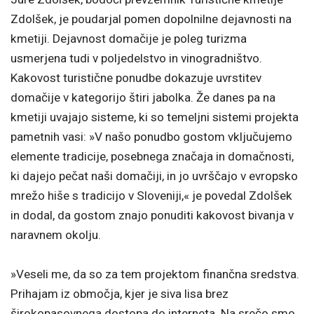
Zdolšek, je poudarjal pomen dopolnilne dejavnosti na
kmetiji. Dejavnost domačije je poleg turizma
usmerjena tudi v poljedelstvo in vinogradništvo.
Kakovost turistične ponudbe dokazuje uvrstitev
domačije v kategorijo štiri jabolka. Že danes pa na
kmetiji uvajajo sisteme, ki so temeljni sistemi projekta
pametnih vasi: »V našo ponudbo gostom vključujemo
elemente tradicije, posebnega značaja in domačnosti,
ki dajejo pečat naši domačiji, in jo uvrščajo v evropsko
mrežo hiše s tradicijo v Sloveniji,« je povedal Zdolšek
in dodal, da gostom znajo ponuditi kakovost bivanja v
naravnem okolju.
»Veseli me, da so za tem projektom finančna sredstva.
Prihajam iz območja, kjer je siva lisa brez
širokopasovnega dostopa do interneta. Na srečo smo