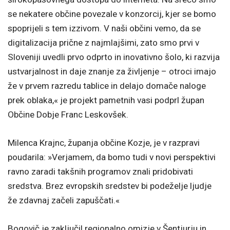
se nekatere občine povezale v konzorcij, kjer se bomo
spoprijeli s tem izzivom. V naši občini vemo, da se
digitalizacija prične z najmlajšimi, zato smo prvi v
Sloveniji uvedli prvo odprto in inovativno šolo, ki razvija
ustvarjalnost in daje znanje za življenje – otroci imajo
že v prvem razredu tablice in delajo domače naloge
prek oblaka,« je projekt pametnih vasi podprl župan
Občine Dobje Franc Leskovšek.
Milenca Krajnc, županja občine Kozje, je v razpravi
poudarila: »Verjamem, da bomo tudi v novi perspektivi
ravno zaradi takšnih programov znali pridobivati
sredstva. Brez evropskih sredstev bi podeželje ljudje
že zdavnaj začeli zapuščati.«
Bogovič je zaključil regionalno omizje v Šentjurju in