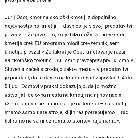
je še povedal Zevnik.
Jurij Oset, kmet na ekološki kmetiji z dopolnilno
dejavnostjo na kmetiji – klavnico, je v svoji predstavitvi
povedal: »Že prvo leto, ko je bila možnost prevzema
kmetija prek EU programa mladi prevzemnik, sem
kmetijo prevzel.« Že takrat je Oset kmetovanje razširil
na ekološko teletino. »Bili smo pravzaprav prvi, ki smo v
Sloveniji začeli s prodajo »eko« mesa.« V predstavitvi
je poudaril, da je danes na kmetiji Oset zaposlenih 4 do
5 ljudi. Osetovi v praksi dokazujejo, da je možno
ustvarjati delovna mesta na kmetiji na njihov način.
»Sem zagovornik optimizacije na kmetiji – na kmetiji
imamo samo tiste stroje, ki jih res potrebujemo – tudi
baliramo ne sami oziroma to storitev najemamo«.
Jure Zdolšek, bodoči prevzemnik Turistične kmetije