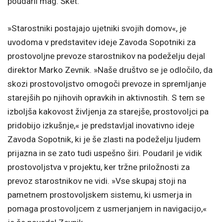
poudaril mag. Šket.
»Starostniki postajajo ujetniki svojih domov«, je
uvodoma v predstavitev ideje Zavoda Sopotniki za
prostovoljne prevoze starostnikov na podeželju dejal
direktor Marko Zevnik. »Naše društvo se je odločilo, da
skozi prostovoljstvo omogoči prevoze in spremljanje
starejših po njihovih opravkih in aktivnostih. S tem se
izboljša kakovost življenja za starejše, prostovoljci pa
pridobijo izkušnje,« je predstavljal inovativno ideje
Zavoda Sopotnik, ki je še zlasti na podeželju ljudem
prijazna in se zato tudi uspešno širi. Poudaril je vidik
prostovoljstva v projektu, ker tržne priložnosti za
prevoz starostnikov ne vidi. »Vse skupaj stoji na
pametnem prostovoljskem sistemu, ki usmerja in
pomaga prostovoljcem z usmerjanjem in navigacijo,«