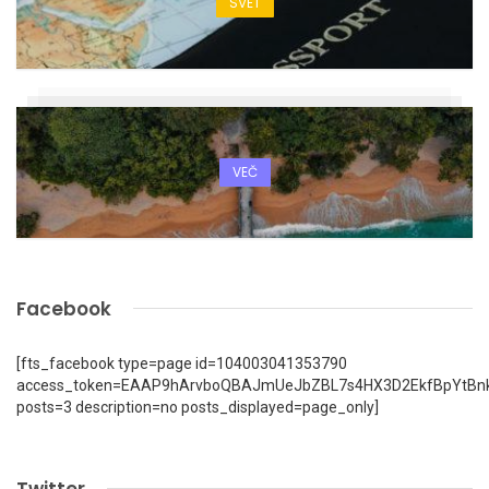
SVET
VEČ
Facebook
[fts_facebook type=page id=104003041353790
access_token=EAAP9hArvboQBAJmUeJbZBL7s4HX3D2EkfBpYtBn
posts=3 description=no posts_displayed=page_only]
Twitter