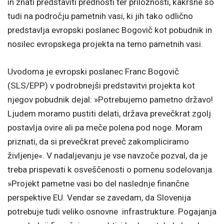
in znati predstaviti prednosti ter priložnosti, kakršne so
tudi na področju pametnih vasi, ki jih tako odlično
predstavlja evropski poslanec Bogovič kot pobudnik in
nosilec evropskega projekta na temo pametnih vasi.
Uvodoma je evropski poslanec Franc Bogovič
(SLS/EPP) v podrobnejši predstavitvi projekta kot
njegov pobudnik dejal: »Potrebujemo pametno državo!
Ljudem moramo pustiti delati, država prevečkrat zgolj
postavlja ovire ali pa meče polena pod noge. Moram
priznati, da si prevečkrat preveč zakompliciramo
življenje«. V nadaljevanju je vse navzoče pozval, da je
treba prispevati k osveščenosti o pomenu sodelovanja.
»Projekt pametne vasi bo del naslednje finančne
perspektive EU. Vendar se zavedam, da Slovenija
potrebuje tudi veliko osnovne infrastrukture. Pogajanja