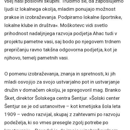
vsej naši poslovni skupini. Trudimo se, da zaposlujemo
ljudi iz lokalnega okolja, mladim ponujajo možnost
prakse in izobraževanja. Podpiramo lokalne športnike,
lokalne klube in društva«. Moškotevc vidi svetlo
prihodnost nadaljnjega razvoja podjetja Ahac tudi v
projektu pametne vasi, saj bodo po njegovem trdnem
prepričanju ravno takšna odgovorna podjetja, kot je
njihovo, temelj pametnih vasi.
O pomenu izobraževanja, znanja in spretnosti, ki jih
mladi osvojijo za svojo ustvarjalno pot in ustvarjanje
družin v domačem okolju, je spregovoril mag. Branko
Šket, direktor Šolskega centra Šentjur. »Šolski center
Šentjur se je od ustanovitve – kot kmetijska šola leta
1909 – vedno razvijal, skupaj z zahtevami po razvoju
podeželja, ki so vmes presegle zgolj potrebe po