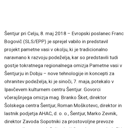
Šentjur pri Celju, 8. maj 2018 – Evropski poslanec Franc
Bogovič (SLS/EPP) je sprejel vabilo in predstavil
projekt pametne vasi v okolju, ki je tradicionalno
naravnano k razvoju podeželja, kar so predstavili tudi
gostje tokratnega regionalnega omizja Pametne vasi v
Šentjurju in Dobju – nove tehnologije in koncepti za
ohranitev podeželja, ki je sinoči, 7. maja, potekalo v
Ipavčevem kulturnem centru Šentjur. Govorci
včerajšnjega omizja mag. Branko Šket, direktor
Šolskega centra Šentjur, Roman Moškotevc, direktor in
lastnik podjetja AHAC, d. o. o., Šentjur, Marko Zevnik,
direktor Zavoda Sopotniki za prostovoljne prevoze