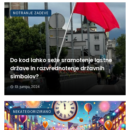
NOTRANJE ZADEVE
Do kod lahko seže sramotenje lastne
države in razvrednotenje državnih
simbolov?
13. junija, 2024
NEKATEGORIZIRANO