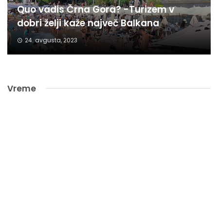
Quo vadis Črna Gora? -Turizem v
dobri želji kaže največ Balkana
24. avgusta, 2023
Vreme