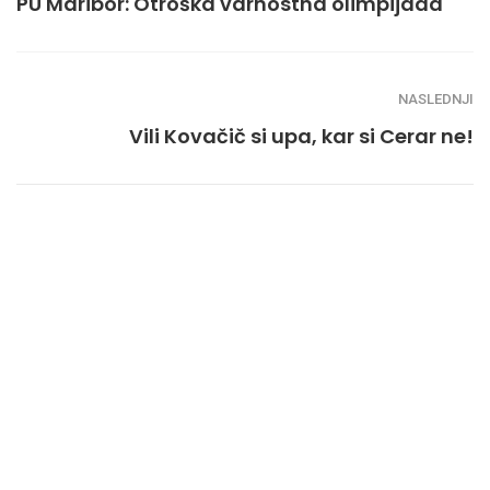
PU Maribor: Otroška varnostna olimpijada
NASLEDNJI
Vili Kovačič si upa, kar si Cerar ne!