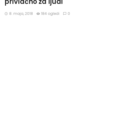
privlačno za ljudi
8. maja, 2018
184 ogledi
0