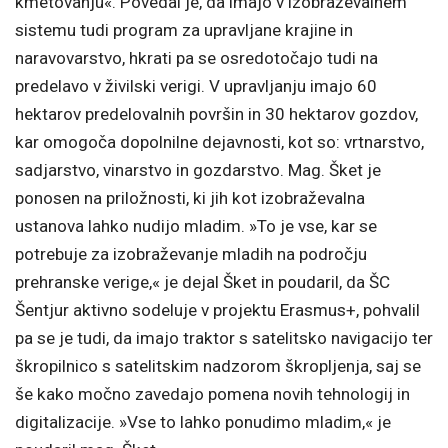
kmetovanju«. Povedal je, da imajo v izobraževalnem
sistemu tudi program za upravljane krajine in
naravovarstvo, hkrati pa se osredotočajo tudi na
predelavo v živilski verigi. V upravljanju imajo 60
hektarov predelovalnih površin in 30 hektarov gozdov,
kar omogoča dopolnilne dejavnosti, kot so: vrtnarstvo,
sadjarstvo, vinarstvo in gozdarstvo. Mag. Šket je
ponosen na priložnosti, ki jih kot izobraževalna
ustanova lahko nudijo mladim. »To je vse, kar se
potrebuje za izobraževanje mladih na področju
prehranske verige,« je dejal Šket in poudaril, da ŠC
Šentjur aktivno sodeluje v projektu Erasmus+, pohvalil
pa se je tudi, da imajo traktor s satelitsko navigacijo ter
škropilnico s satelitskim nadzorom škropljenja, saj se
še kako močno zavedajo pomena novih tehnologij in
digitalizacije. »Vse to lahko ponudimo mladim,« je