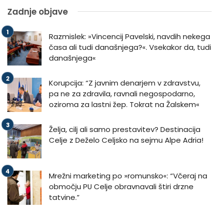
Zadnje objave
Razmislek: »Vincencij Pavelski, navdih nekega
časa ali tudi današnjega?«. Vsekakor da, tudi
današnjega«
Korupcija: “Z javnim denarjem v zdravstvu,
pa ne za zdravila, ravnali negospodarno,
oziroma za lastni žep. Tokrat na Žalskem«
Želja, cilj ali samo prestavitev? Destinacija
Celje z Deželo Celjsko na sejmu Alpe Adria!
Mrežni marketing po »romunsko«: “Včeraj na
območju PU Celje obravnavali štiri drzne
tatvine.”