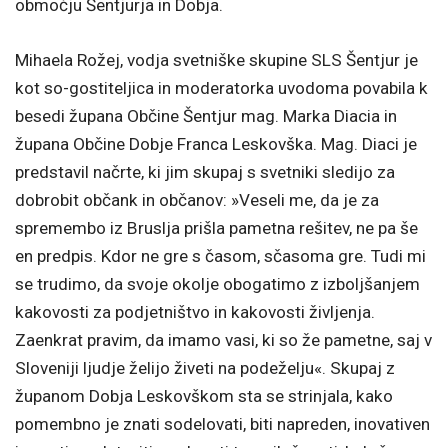
območju Šentjurja in Dobja.
Mihaela Rožej, vodja svetniške skupine SLS Šentjur je
kot so-gostiteljica in moderatorka uvodoma povabila k
besedi župana Občine Šentjur mag. Marka Diacia in
župana Občine Dobje Franca Leskovška. Mag. Diaci je
predstavil načrte, ki jim skupaj s svetniki sledijo za
dobrobit občank in občanov: »Veseli me, da je za
spremembo iz Bruslja prišla pametna rešitev, ne pa še
en predpis. Kdor ne gre s časom, sčasoma gre. Tudi mi
se trudimo, da svoje okolje obogatimo z izboljšanjem
kakovosti za podjetništvo in kakovosti življenja.
Zaenkrat pravim, da imamo vasi, ki so že pametne, saj v
Sloveniji ljudje želijo živeti na podeželju«. Skupaj z
županom Dobja Leskovškom sta se strinjala, kako
pomembno je znati sodelovati, biti napreden, inovativen