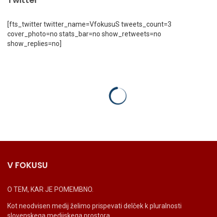
[fts_twitter twitter_name=VfokusuS tweets_count=3
cover_photo=no stats_bar=no show_retweets=no
show_replies=no]
V FOKUSU
O TEM, KAR JE POMEMBNO.
Kot neodvisen medij želimo prispevati delček k pluralnosti
slovenskega medijskega prostora.