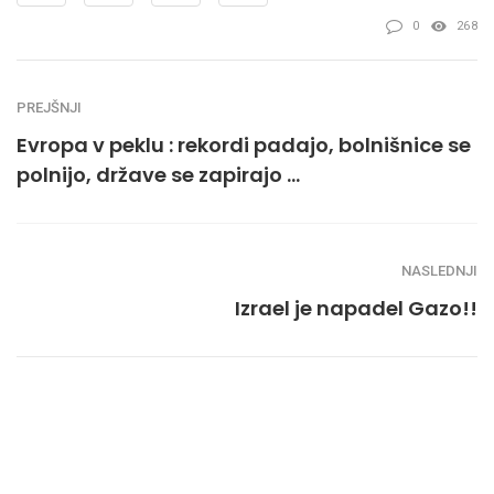
0
268
PREJŠNJI
Evropa v peklu : rekordi padajo, bolnišnice se
polnijo, države se zapirajo …
NASLEDNJI
Izrael je napadel Gazo!!