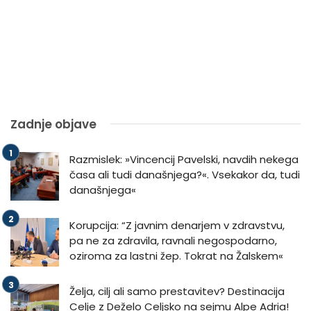
Zadnje objave
Razmislek: »Vincencij Pavelski, navdih nekega
časa ali tudi današnjega?«. Vsekakor da, tudi
današnjega«
Korupcija: “Z javnim denarjem v zdravstvu,
pa ne za zdravila, ravnali negospodarno,
oziroma za lastni žep. Tokrat na Žalskem«
Želja, cilj ali samo prestavitev? Destinacija
Celje z Deželo Celjsko na sejmu Alpe Adria!