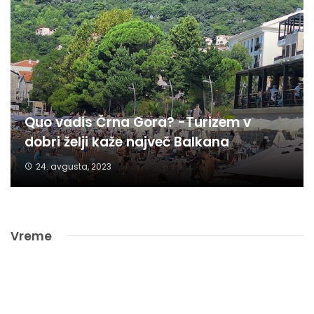
Quo vadis Črna Gora? -Turizem v
dobri želji kaže največ Balkana
24. avgusta, 2023
Vreme