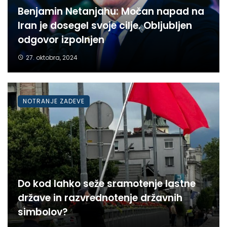
Benjamin Netanjahu: Močan napad na
Iran je dosegel svoje cilje. Obljubljen
odgovor izpolnjen
27. oktobra, 2024
NOTRANJE ZADEVE
Do kod lahko seže sramotenje lastne
države in razvrednotenje državnih
simbolov?