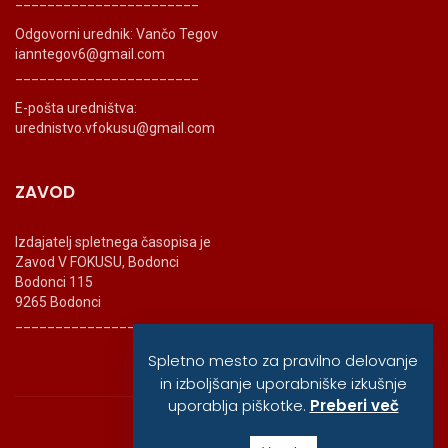
Odgovorni urednik: Vančo Tegov
ianntegov6@gmail.com
_______________________
E-pošta uredništva:
urednistvo.vfokusu@gmail.com
ZAVOD
Izdajatelj spletnega časopisa je
Zavod V FOKUSU, Bodonci
Bodonci 115
9265 Bodonci
_______________________
Spletno mesto za pravilno delovanje
in izboljšanje uporabniške izkušnje
uporablja piškotke.
Preberi več
© vfokusu, 2020