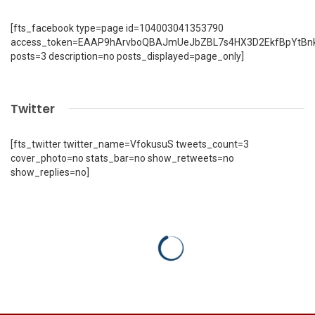
[fts_facebook type=page id=104003041353790
access_token=EAAP9hArvboQBAJmUeJbZBL7s4HX3D2EkfBpYtBn
posts=3 description=no posts_displayed=page_only]
Twitter
[fts_twitter twitter_name=VfokusuS tweets_count=3
cover_photo=no stats_bar=no show_retweets=no
show_replies=no]