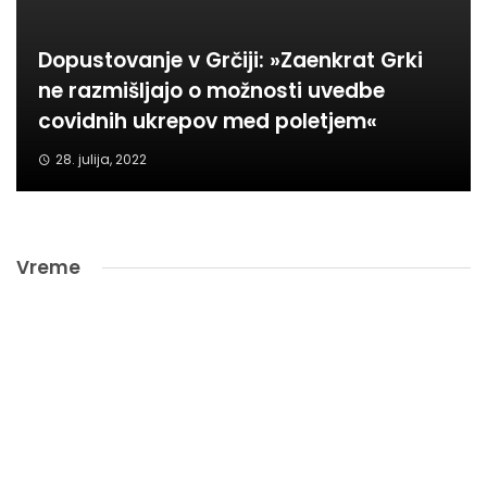
Dopustovanje v Grčiji: »Zaenkrat Grki
ne razmišljajo o možnosti uvedbe
covidnih ukrepov med poletjem«
28. julija, 2022
Vreme