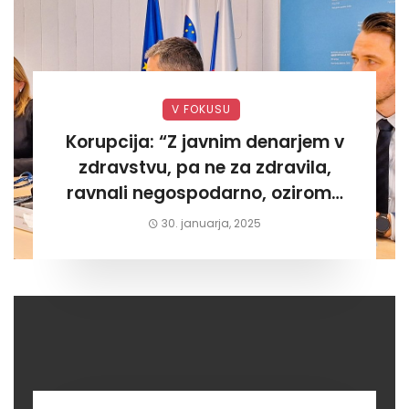
V FOKUSU
Korupcija: “Z javnim denarjem v
zdravstvu, pa ne za zdravila,
ravnali negospodarno, oziroma
za lastni žep. Tokrat na Žalskem«
30. januarja, 2025