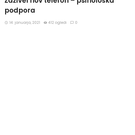
Zaživel nov telefon – psihološka
podpora
14. januarja, 2021
412 ogledi
0