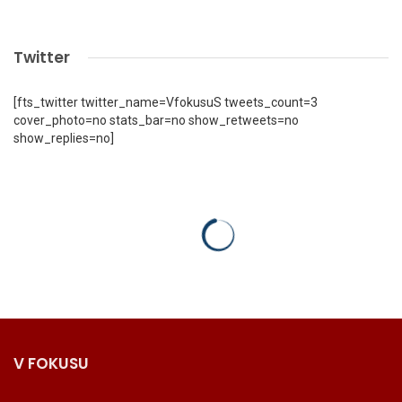
Twitter
[fts_twitter twitter_name=VfokusuS tweets_count=3
cover_photo=no stats_bar=no show_retweets=no
show_replies=no]
V FOKUSU