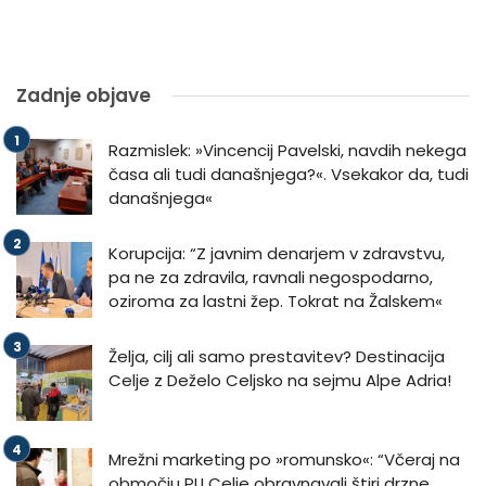
Zadnje objave
Razmislek: »Vincencij Pavelski, navdih nekega
časa ali tudi današnjega?«. Vsekakor da, tudi
današnjega«
Korupcija: “Z javnim denarjem v zdravstvu,
pa ne za zdravila, ravnali negospodarno,
oziroma za lastni žep. Tokrat na Žalskem«
Želja, cilj ali samo prestavitev? Destinacija
Celje z Deželo Celjsko na sejmu Alpe Adria!
Mrežni marketing po »romunsko«: “Včeraj na
območju PU Celje obravnavali štiri drzne