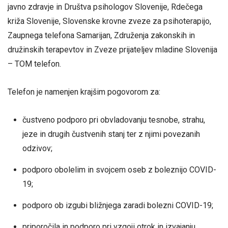
javno zdravje in Društva psihologov Slovenije, Rdečega
križa Slovenije, Slovenske krovne zveze za psihoterapijo,
Zaupnega telefona Samarijan, Združenja zakonskih in
družinskih terapevtov in Zveze prijateljev mladine Slovenija
– TOM telefon.
Telefon je namenjen krajšim pogovorom za:
čustveno podporo pri obvladovanju tesnobe, strahu,
jeze in drugih čustvenih stanj ter z njimi povezanih
odzivov;
podporo obolelim in svojcem oseb z boleznijo COVID-
19;
podporo ob izgubi bližnjega zaradi bolezni COVID-19;
priporočila in podporo pri vzgoji otrok in izvajanju