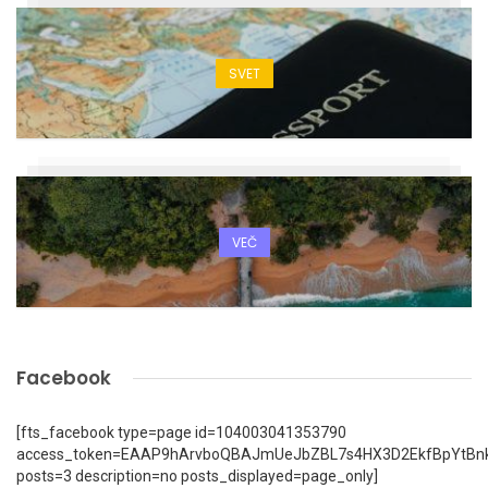
SVET
VEČ
Facebook
[fts_facebook type=page id=104003041353790
access_token=EAAP9hArvboQBAJmUeJbZBL7s4HX3D2EkfBpYtBn
posts=3 description=no posts_displayed=page_only]