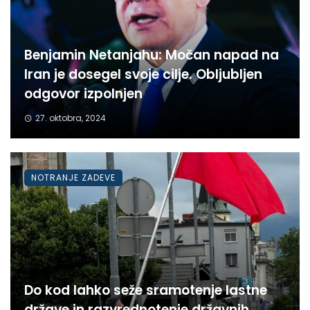
Benjamin Netanjahu: Močan napad na
Iran je dosegel svoje cilje. Obljubljen
odgovor izpolnjen
27. oktobra, 2024
NOTRANJE ZADEVE
Do kod lahko seže sramotenje lastne
države in razvrednotenje državnih