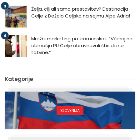
Želja, cilj ali samo prestavitev? Destinacija
Celje z Deželo Celjsko na sejmu Alpe Adria!
Mrežni marketing po »romunsko«: “Včeraj na
območju PU Celje obravnavali štiri drzne
tatvine.”
Kategorije
SLOVENIJA