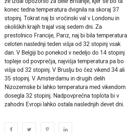
že izdal opozorilo za dele Britanije, kjer se bo ta
konec tedna temperatura dvignila na skoraj 37
stopinj. Tokrat naj bi vročinski val v Londonu in
okoliških krajih trajal vsaj sedem dni. Za
prestolnico Francije, Pariz, naj bi bila temperatura
celoten naslednji teden višja od 32 stopinj vsak
dan. V Belgiji bo ponekod v nedeljo do 14 stopinj
topleje od povprečja, najvišja temperatura pa bo
višja od 32 stopinj. V Bruslju bo čez vikend 34 ali
35 stopinj. V Amsterdamu in drugih delih
Nizozemske bi lahko temperatura med vikendom
dosegla 32 stopinj. Nadpovprečna toplota bi v
zahodni Evropi lahko ostala naslednjih devet dni.