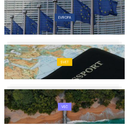
EVROPA
SVET
VEČ