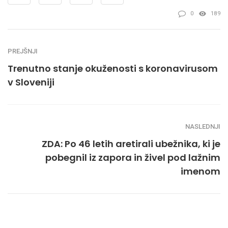
0
189
PREJŠNJI
Trenutno stanje okuženosti s koronavirusom
v Sloveniji
NASLEDNJI
ZDA: Po 46 letih aretirali ubežnika, ki je
pobegnil iz zapora in živel pod lažnim
imenom