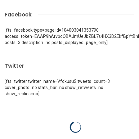
Facebook
[fts_facebook type=page id=104003041353790
access_token=EAAP9hArvboQBAJmUeJbZBL7s4HX3D2EkfBpYtBn
posts=3 description=no posts_displayed=page_only]
Twitter
[fts_twitter twitter_name=VfokusuS tweets_count=3
cover_photo=no stats_bar=no show_retweets=no
show_replies=no]