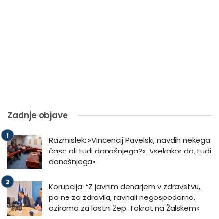
Zadnje objave
Razmislek: »Vincencij Pavelski, navdih nekega
časa ali tudi današnjega?«. Vsekakor da, tudi
današnjega«
Korupcija: “Z javnim denarjem v zdravstvu,
pa ne za zdravila, ravnali negospodarno,
oziroma za lastni žep. Tokrat na Žalskem«