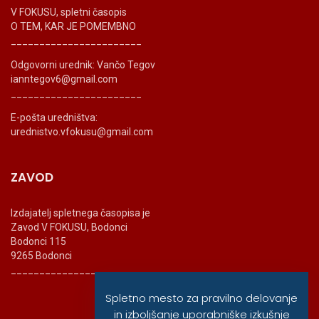
V FOKUSU, spletni časopis
O TEM, KAR JE POMEMBNO
_______________________
Odgovorni urednik: Vančo Tegov
ianntegov6@gmail.com
_______________________
E-pošta uredništva:
urednistvo.vfokusu@gmail.com
ZAVOD
Izdajatelj spletnega časopisa je
Zavod V FOKUSU, Bodonci
Bodonci 115
9265 Bodonci
_______________________
Spletno mesto za pravilno delovanje
in izboljšanje uporabniške izkušnje