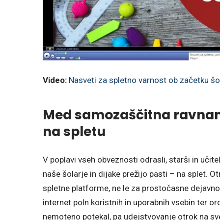
Video:
Nasveti za spletno varnost ob začetku šo
Med samozaščitna ravnanj
na spletu
V poplavi vseh obveznosti odrasli, starši in učit
naše šolarje in dijake prežijo pasti – na splet. 
spletne platforme, ne le za prostočasne dejavnos
internet poln koristnih in uporabnih vsebin ter or
nemoteno potekal, pa udejstvovanje otrok na sve