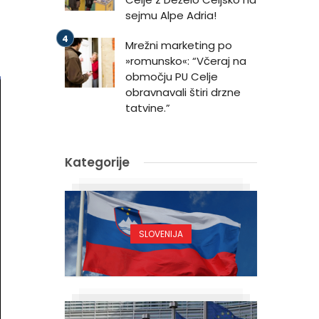
sejmu Alpe Adria!
Mrežni marketing po
»romunsko«: “Včeraj na
območju PU Celje
obravnavali štiri drzne
tatvine.”
Kategorije
SLOVENIJA