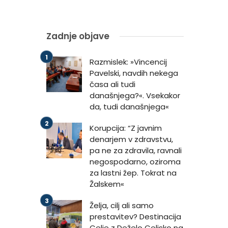
Zadnje objave
Razmislek: »Vincencij
Pavelski, navdih nekega
časa ali tudi
današnjega?«. Vsekakor
da, tudi današnjega«
Korupcija: “Z javnim
denarjem v zdravstvu,
pa ne za zdravila, ravnali
negospodarno, oziroma
za lastni žep. Tokrat na
Žalskem«
Želja, cilj ali samo
prestavitev? Destinacija
Celje z Deželo Celjsko na