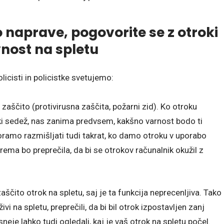
o naprave, pogovorite se z otroki
vnost na spletu
cisti in policistke svetujemo:
zaščito (protivirusna zaščita, požarni zid). Ko otroku
i sedež, nas zanima predvsem, kakšno varnost bodo ti
amo razmišljati tudi takrat, ko damo otroku v uporabo
a bo preprečila, da bi se otrokov računalnik okužil z
ščito otrok na spletu, saj je ta funkcija neprecenljiva. Tako
vi na spletu, preprečili, da bi bil otrok izpostavljen zanj
eje lahko tudi ogledali, kaj je vaš otrok na spletu počel.