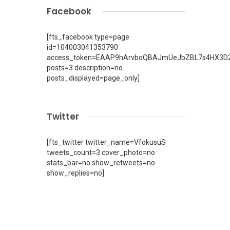
Facebook
[fts_facebook type=page
id=104003041353790
access_token=EAAP9hArvboQBAJmUeJbZBL7s4HX3D2
posts=3 description=no
posts_displayed=page_only]
Twitter
[fts_twitter twitter_name=VfokusuS
tweets_count=3 cover_photo=no
stats_bar=no show_retweets=no
show_replies=no]