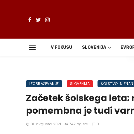
V FOKUSU
SLOVENIJA
EVRO
De
IZOBRAŽEVANJE
SLOVENIJA
ŠOLSTVO IN ZNAN
Začetek šolskega leta: 
pomembna je tudi varn
31. avgusta, 2021
742 ogledi
0