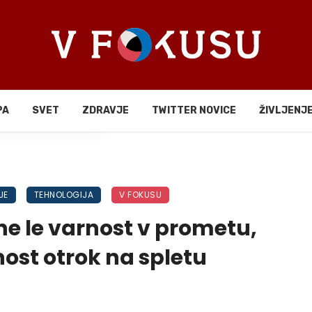
PA
SVET
ZDRAVJE
TWITTER NOVICE
ŽIVLJENJ
li
JE
TEHNOLOGIJA
V FOKUSU
ne le varnost v prometu,
ost otrok na spletu