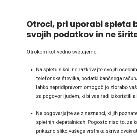
Otroci, pri uporabi spleta 
svojih podatkov in ne širi
Otrokom kot vedno svetujemo:
Na spletu nikoli ne razkrivajte svojih osebni
telefonska številka, podatki bančnega računa, 
lahko nepridipravom omogočijo zlorabo vaše i
za pogovor ljudem, ki bi vas radi izkoristili ali
Ne pogovarjajte se z neznanci, ki jih poznat
spletnih klepetalnicah. Pogosto niso to, za k
prikazno sliko vašega vrstnika skriva dvakrat