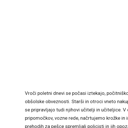
Vroči poletni dnevi se počasi iztekajo, počitni
obšolske obveznosti. Starši in otroci vneto naku
se pripravljajo tudi njihovi učitelji in učitelj
pripomočkov, vozne rede, načrtujemo krožke in i
prehodih za pešce spremljali policisti in jih opo