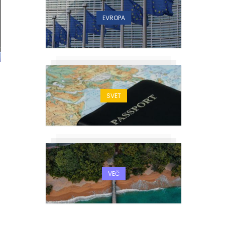
EVROPA
SVET
VEČ