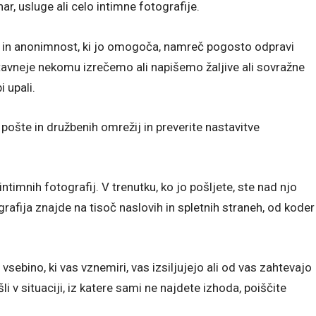
nar, usluge ali celo intimne fotografije.
net in anonimnost, ki jo omogoča, namreč pogosto odpravi
stavneje nekomu izrečemo ali napišemo žaljive ali sovražne
i upali.
ošte in družbenih omrežij in preverite nastavitve
h intimnih fotografij. V trenutku, ko jo pošljete, ste nad njo
ografija znajde na tisoč naslovih in spletnih straneh, od koder
vsebino, ki vas vznemiri, vas izsiljujejo ali od vas zahtevajo
našli v situaciji, iz katere sami ne najdete izhoda, poiščite