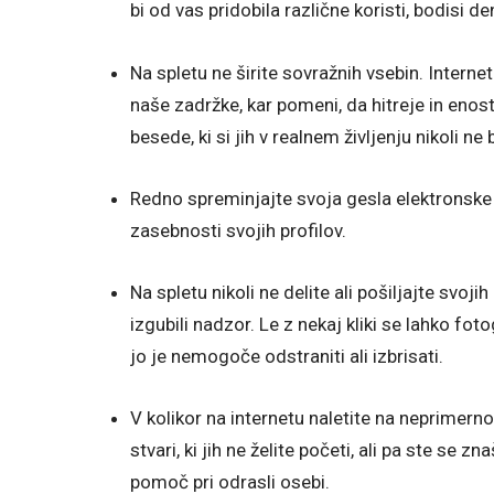
bi od vas pridobila različne koristi, bodisi de
Na spletu ne širite sovražnih vsebin. Inter
naše zadržke, kar pomeni, da hitreje in eno
besede, ki si jih v realnem življenju nikoli ne b
Redno spreminjajte svoja gesla elektronske p
zasebnosti svojih profilov.
Na spletu nikoli ne delite ali pošiljajte svoji
izgubili nadzor. Le z nekaj kliki se lahko fot
jo je nemogoče odstraniti ali izbrisati.
V kolikor na internetu naletite na neprimerno 
stvari, ki jih ne želite početi, ali pa ste se z
pomoč pri odrasli osebi.