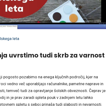
lskega leta
a uvrstimo tudi skrb za varnost
elji pogosto pozabimo na enega ključnih področij, kjer na
Otroci vedno več uporabljajo računalnike, pametne naprave in
ti, temveč tudi za opravljanje šolskih obveznosti. Čeprav je
odij in je prav zaradi spleta pouk v zadnjem letu lahko
tovnem spletu s seboj prinaša tudi slabosti in nevarnosti.