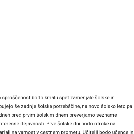
ško sproščenost bodo kmalu spet zamenjale šolske in
pujejo še zadnje šolske potrebščine, na novo šolsko leto pa
ice. V dneh pred prvim šolskim dnem preverjamo sezname
nteresne dejavnosti. Prve šolske dni bodo otroke na
zarjali na varnost v cestnem prometu. Učitelji bodo učence in