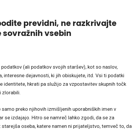
bodite previdni, ne razkrivajte
te sovražnih vsebin
h podatkov (ali podatkov svojih staršev), kot so naslov,
interesne dejavnosti, ki jih obiskujete, itd. Vsi ti podatki
dentitete, hkrati pa služijo za vzpostavitev skupnih točk
 zlorabili.
e samo preko njihovih izmišljenih uporabniških imen v
ar se izdajajo. Hitro se namreč lahko zgodi, da se za
 starejša oseba, katere namen ni prijateljstvo, temveč to, da