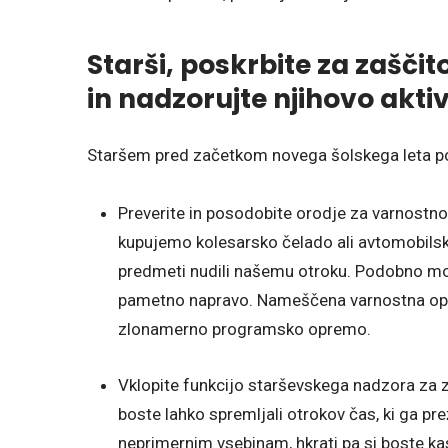
Starši, poskrbite za zaščit
in nadzorujte njihovo akti
Staršem pred začetkom novega šolskega leta poli
Preverite in posodobite orodje za varnostno 
kupujemo kolesarsko čelado ali avtomobilsk
predmeti nudili našemu otroku. Podobno mor
pametno napravo. Nameščena varnostna oprem
zlonamerno programsko opremo.
Vklopite funkcijo starševskega nadzora za za
boste lahko spremljali otrokov čas, ki ga preži
neprimernim vsebinam, hkrati pa si boste kasn