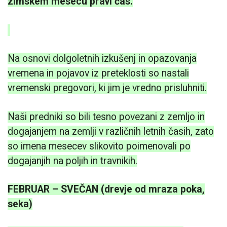
zimskem mesecu pravi čas.
Na osnovi dolgoletnih izkušenj in opazovanja
vremena in pojavov iz preteklosti so nastali
vremenski pregovori, ki jim je vredno prisluhniti.
Naši predniki so bili tesno povezani z zemljo in
dogajanjem na zemlji v različnih letnih časih, zato
so imena mesecev slikovito poimenovali po
dogajanjih na poljih in travnikih.
FEBRUAR – SVEČAN (drevje od mraza poka,
seka)