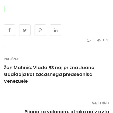
0
1399
PREJŠNJI
Žan Mahnič: Vlada RS naj prizna Juana
Guaidoja kot začasnega predsednika
Venezuele
NASLEDNJI
Pijana za volanom, otroka pa v avtu