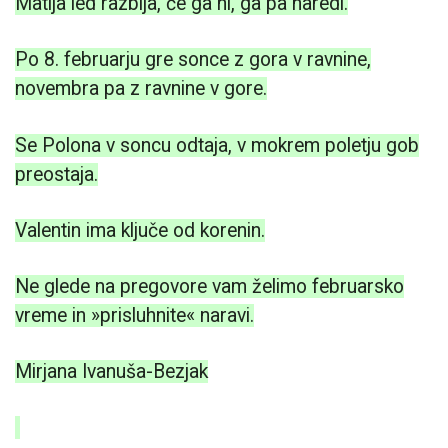
Matija led razbija, če ga ni, ga pa naredi.
Po 8. februarju gre sonce z gora v ravnine,
novembra pa z ravnine v gore.
Se Polona v soncu odtaja, v mokrem poletju gob
preostaja.
Valentin ima ključe od korenin.
Ne glede na pregovore vam želimo februarsko
vreme in »prisluhnite« naravi.
Mirjana Ivanuša-Bezjak