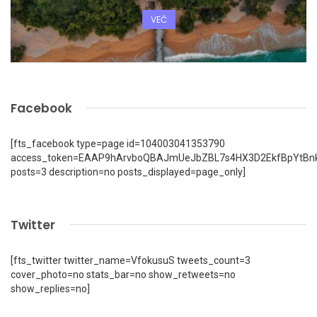
VEČ
Facebook
[fts_facebook type=page id=104003041353790
access_token=EAAP9hArvboQBAJmUeJbZBL7s4HX3D2EkfBpYtBn
posts=3 description=no posts_displayed=page_only]
Twitter
[fts_twitter twitter_name=VfokusuS tweets_count=3
cover_photo=no stats_bar=no show_retweets=no
show_replies=no]