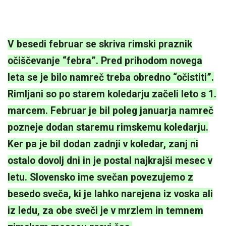
V besed
i februar se skriva rimski praznik
očiščevanje “febra”. Pred prihodom novega
leta se je bilo namreč treba obredno “očistiti”.
Rimljani so po starem koledarju začeli leto s 1.
marcem. Februar je bil poleg januarja namreč
pozneje dodan staremu rimskemu koledarju.
Ker pa je bil dodan zadnji v koledar, zanj ni
ostalo dovolj dni in je postal najkrajši mesec v
letu. Slovensko ime svečan povezujemo z
besedo sveča, ki je lahko narejena iz voska ali
iz ledu, za obe sveči je v mrzlem in temnem