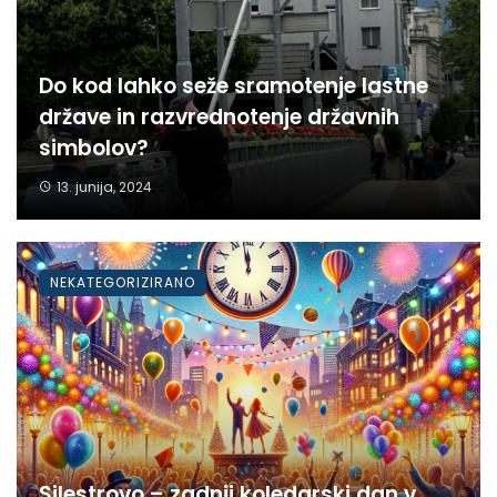
Do kod lahko seže sramotenje lastne
države in razvrednotenje državnih
simbolov?
13. junija, 2024
NEKATEGORIZIRANO
Silestrovo – zadnji koledarski dan v