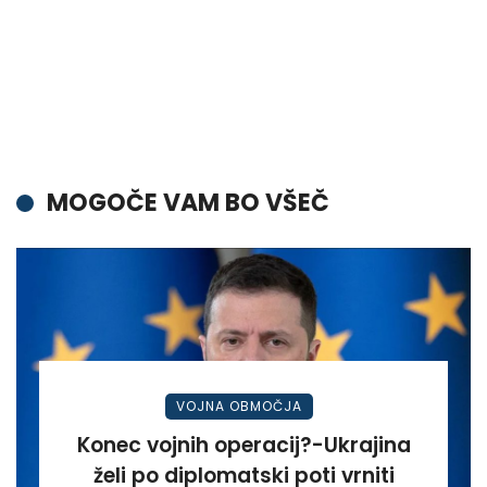
MOGOČE VAM BO VŠEČ
VOJNA OBMOČJA
Konec vojnih operacij?-Ukrajina
želi po diplomatski poti vrniti