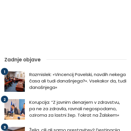
Zadnje objave
Razmislek: »Vincencij Pavelski, navdih nekega
časa ali tudi današnjega?«. Vsekakor da, tudi
današnjega«
Korupcija: “Z javnim denarjem v zdravstvu,
pa ne za zdravila, ravnali negospodarno,
oziroma za lastni žep. Tokrat na Žalskem«
Želja, cilj ali samo prestavitev? Destinacija