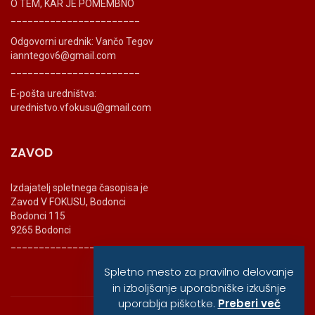
O TEM, KAR JE POMEMBNO
_______________________
Odgovorni urednik: Vančo Tegov
ianntegov6@gmail.com
_______________________
E-pošta uredništva:
urednistvo.vfokusu@gmail.com
ZAVOD
Izdajatelj spletnega časopisa je
Zavod V FOKUSU, Bodonci
Bodonci 115
9265 Bodonci
_______________________
Spletno mesto za pravilno delovanje
in izboljšanje uporabniške izkušnje
uporablja piškotke.
Preberi več