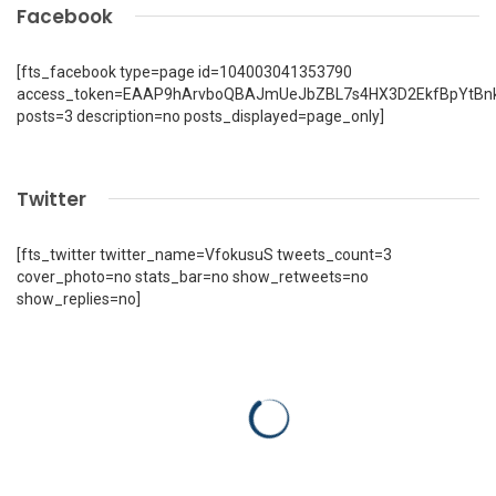
Facebook
[fts_facebook type=page id=104003041353790
access_token=EAAP9hArvboQBAJmUeJbZBL7s4HX3D2EkfBpYtBn
posts=3 description=no posts_displayed=page_only]
Twitter
[fts_twitter twitter_name=VfokusuS tweets_count=3
cover_photo=no stats_bar=no show_retweets=no
show_replies=no]