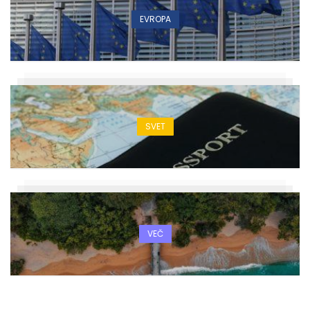
EVROPA
SVET
VEČ