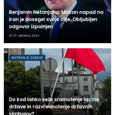
Benjamin Netanjahu: Močan napad na
Iran je dosegel svoje cilje. Obljubljen
odgovor izpolnjen
27. oktobra, 2024
NOTRANJE ZADEVE
Do kod lahko seže sramotenje lastne
države in razvrednotenje državnih
simbolov?