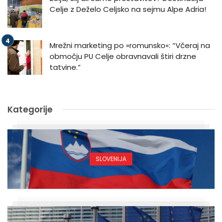
Celje z Deželo Celjsko na sejmu Alpe Adria!
Mrežni marketing po »romunsko«: “Včeraj na
območju PU Celje obravnavali štiri drzne
tatvine.”
Kategorije
SLOVENIJA