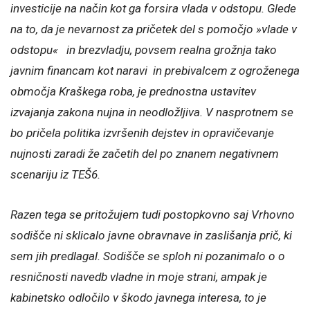
investicije na način kot ga forsira vlada v odstopu. Glede
na to, da je nevarnost za pričetek del s pomočjo »vlade v
odstopu« in brezvladju, povsem realna grožnja tako
javnim financam kot naravi in prebivalcem z ogroženega
območja Kraškega roba, je prednostna ustavitev
izvajanja zakona nujna in neodložljiva. V nasprotnem se
bo pričela politika izvršenih dejstev in opravičevanje
nujnosti zaradi že začetih del po znanem negativnem
scenariju iz TEŠ6.
Razen tega se pritožujem tudi postopkovno saj Vrhovno
sodišče ni sklicalo javne obravnave in zaslišanja prič, ki
sem jih predlagal. Sodišče se sploh ni pozanimalo o o
resničnosti navedb vladne in moje strani, ampak je
kabinetsko odločilo v škodo javnega interesa, to je