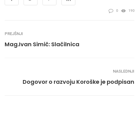
0
190
PREJŠNJI
Mag.Ivan Simič: Slačilnica
NASLEDNJI
Dogovor o razvoju Koroške je podpisan