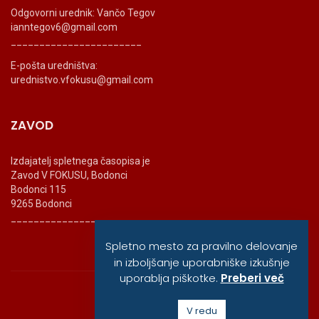
Odgovorni urednik: Vančo Tegov
ianntegov6@gmail.com
_______________________
E-pošta uredništva:
urednistvo.vfokusu@gmail.com
ZAVOD
Izdajatelj spletnega časopisa je
Zavod V FOKUSU, Bodonci
Bodonci 115
9265 Bodonci
_______________________
Spletno mesto za pravilno delovanje
in izboljšanje uporabniške izkušnje
uporablja piškotke.
Preberi več
© vfokusu, 2020
V redu