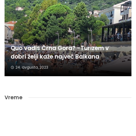
Quo vadis Črna Gora? -Turizem v
dobri želji kaže največ Balkana
24. avgusta, 2023
Vreme