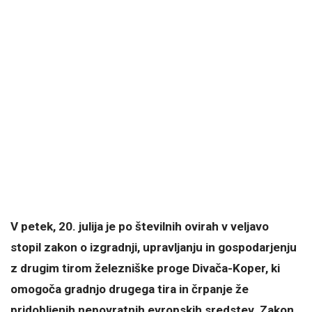
V petek, 20. julija je po številnih ovirah v veljavo
stopil zakon o izgradnji, upravljanju in gospodarjenju
z drugim tirom železniške proge Divača-Koper, ki
omogoča gradnjo drugega tira in črpanje že
pridobljenih nepovratnih evropskih sredstev. Zakon