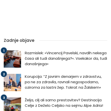
Zadnje objave
Razmislek: »Vincencij Pavelski, navdih nekega
časa ali tudi današnjega?«. Vsekakor da, tudi
današnjega«
Korupcija: “Z javnim denarjem v zdravstvu,
pa ne za zdravila, ravnali negospodarno,
oziroma za lastni žep. Tokrat na Žalskem«
Želja, cilj ali samo prestavitev? Destinacija
Celje z Deželo Celjsko na sejmu Alpe Adria!