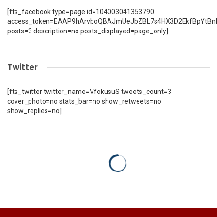
[fts_facebook type=page id=104003041353790
access_token=EAAP9hArvboQBAJmUeJbZBL7s4HX3D2EkfBpYtBn
posts=3 description=no posts_displayed=page_only]
Twitter
[fts_twitter twitter_name=VfokusuS tweets_count=3
cover_photo=no stats_bar=no show_retweets=no
show_replies=no]