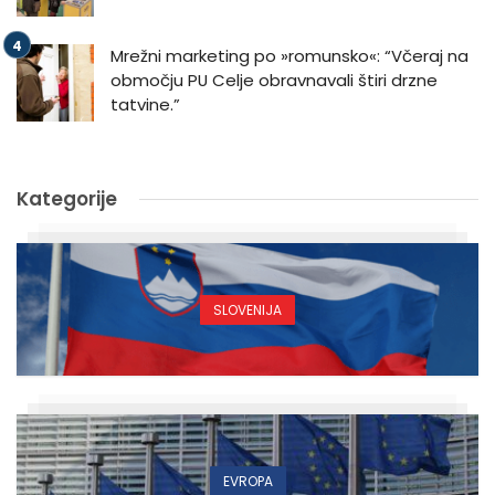
Mrežni marketing po »romunsko«: “Včeraj na
območju PU Celje obravnavali štiri drzne
tatvine.”
Kategorije
SLOVENIJA
EVROPA