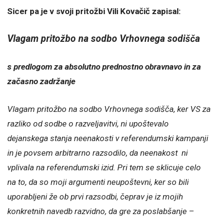
Sicer pa je v svoji pritožbi Vili Kovačič zapisal:
Vlagam pritožbo na sodbo Vrhovnega sodišča
s predlogom za absolutno prednostno obravnavo in za
začasno zadržanje
Vlagam pritožbo na sodbo Vrhovnega sodišča, ker VS za
razliko od sodbe o razveljavitvi, ni upoštevalo
dejanskega stanja neenakosti v referendumski kampanji
in je povsem arbitrarno razsodilo, da neenakost ni
vplivala na referendumski izid. Pri tem se sklicuje celo
na to, da so moji argumenti neupoštevni, ker so bili
uporabljeni že ob prvi razsodbi, čeprav je iz mojih
konkretnih navedb razvidno, da gre za poslabšanje –