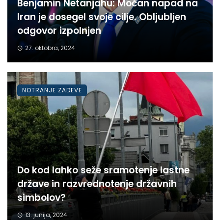
Benjamin Netanjahu: Močan napad na
Iran je dosegel svoje cilje. Obljubljen
odgovor izpolnjen
27. oktobra, 2024
NOTRANJE ZADEVE
Do kod lahko seže sramotenje lastne
države in razvrednotenje državnih
simbolov?
13. junija, 2024