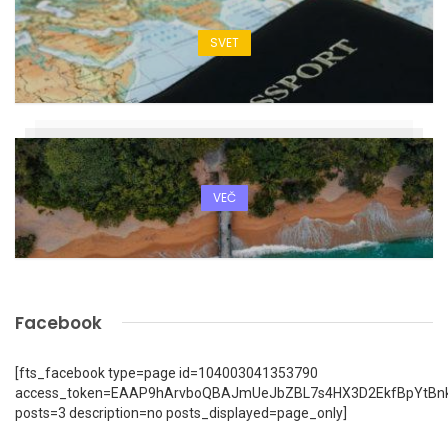
SVET
VEČ
Facebook
[fts_facebook type=page id=104003041353790
access_token=EAAP9hArvboQBAJmUeJbZBL7s4HX3D2EkfBpYtBn
posts=3 description=no posts_displayed=page_only]