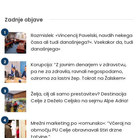
Zadnje objave
Razmislek: »Vincencij Pavelski, navdih nekega
časa ali tudi današnjega?«. Vsekakor da, tudi
današnjega«
Korupcija: “Z javnim denarjem v zdravstvu,
pa ne za zdravila, ravnali negospodarno,
oziroma za lastni žep. Tokrat na Žalskem«
Želja, cilj ali samo prestavitev? Destinacija
Celje z Deželo Celjsko na sejmu Alpe Adria!
Mrežni marketing po »romunsko«: “Včeraj na
območju PU Celje obravnavali štiri drzne
tatvine.”