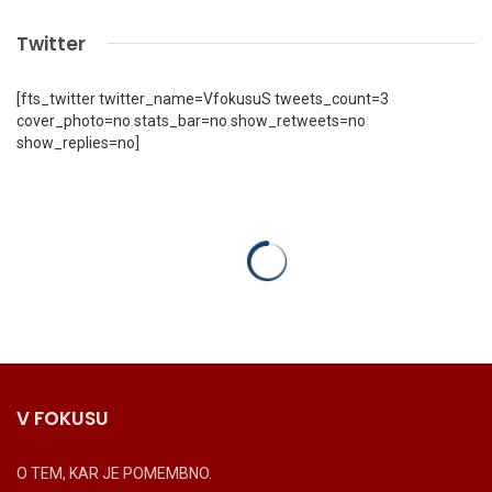
Twitter
[fts_twitter twitter_name=VfokusuS tweets_count=3
cover_photo=no stats_bar=no show_retweets=no
show_replies=no]
V FOKUSU
O TEM, KAR JE POMEMBNO.