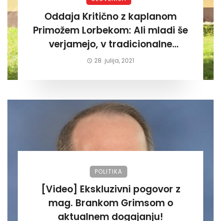
Oddaja Kritično z kaplanom
Primožem Lorbekom: Ali mladi še
verjamejo, v tradicionalne
vrednote katoličanstva ?
28. julija, 2021
POLITIKA
[Video] Ekskluzivni pogovor z
mag. Brankom Grimsom o
aktualnem dogajanju!