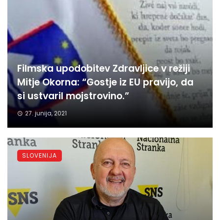
Filmska upodobitev Zdravljice v režiji
Mitje Okorna: “Gostje iz EU pravijo, da
si ustvaril mojstrovino.”
27. junija, 2021
SLOVENIJA