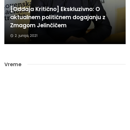
[Oddaja Kritično] Ekskluzivno: O
aktualnem političnem dogajanju z
Zmagom Jelinčičem
2. junija, 2021
Vreme