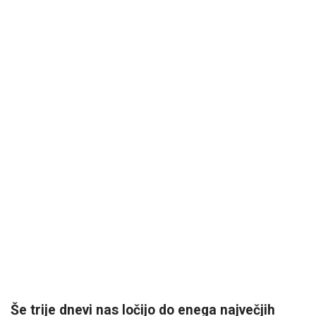
Še trije dnevi nas ločijo do enega največjih