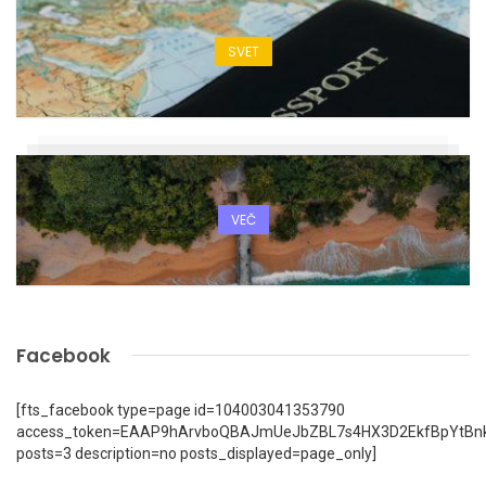
SVET
VEČ
Facebook
[fts_facebook type=page id=104003041353790
access_token=EAAP9hArvboQBAJmUeJbZBL7s4HX3D2EkfBpYtBn
posts=3 description=no posts_displayed=page_only]