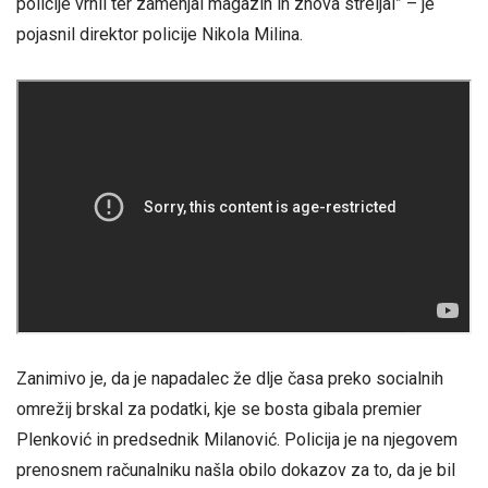
policije vrnil ter zamenjal magazin in znova streljal” – je
pojasnil direktor policije Nikola Milina.
Zanimivo je, da je napadalec že dlje časa preko socialnih
omrežij brskal za podatki, kje se bosta gibala premier
Plenković in predsednik Milanović. Policija je na njegovem
prenosnem računalniku našla obilo dokazov za to, da je bil