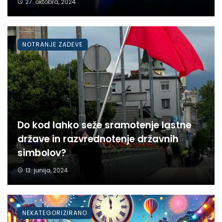
27. oktobra, 2024
NOTRANJE ZADEVE
Do kod lahko seže sramotenje lastne
države in razvrednotenje državnih
simbolov?
13. junija, 2024
NEKATEGORIZIRANO