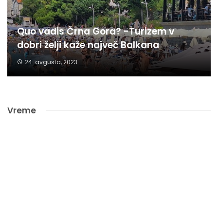
Quo vadis Črna Gora? -Turizem v
dobri želji kaže največ Balkana
24. avgusta, 2023
Vreme