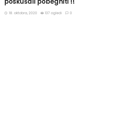
poskušali pobegniti !!
18. oktobra, 2020
137 ogledi
0