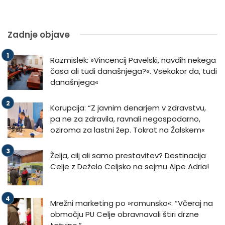
Zadnje objave
Razmislek: »Vincencij Pavelski, navdih nekega
časa ali tudi današnjega?«. Vsekakor da, tudi
današnjega«
Korupcija: “Z javnim denarjem v zdravstvu,
pa ne za zdravila, ravnali negospodarno,
oziroma za lastni žep. Tokrat na Žalskem«
Želja, cilj ali samo prestavitev? Destinacija
Celje z Deželo Celjsko na sejmu Alpe Adria!
Mrežni marketing po »romunsko«: “Včeraj na
območju PU Celje obravnavali štiri drzne