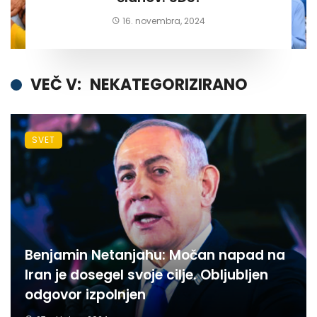
16. novembra, 2024
VEČ V:
NEKATEGORIZIRANO
SVET
Benjamin Netanjahu: Močan napad na
Iran je dosegel svoje cilje. Obljubljen
odgovor izpolnjen