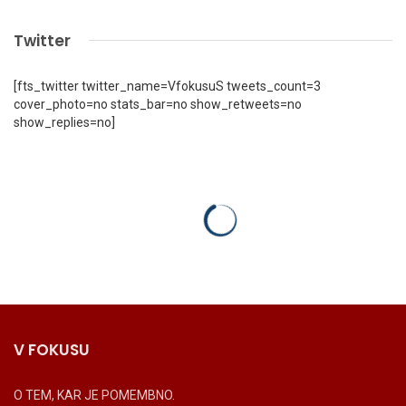
Twitter
[fts_twitter twitter_name=VfokusuS tweets_count=3
cover_photo=no stats_bar=no show_retweets=no
show_replies=no]
V FOKUSU
O TEM, KAR JE POMEMBNO.