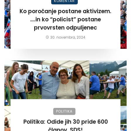
KOMENTAR
Ko poročanje postane aktivizem.
….in ko “policist” postane
prvovrsten odpuljenec
30. novembra, 2024
POLITIKA
Politika: Odide jih 30 pride 600
članov. SDS!