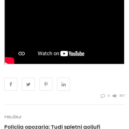
0
307
PREJŠNJI
Policija opozarja: Tudi spletni goljufi