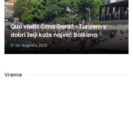
Quo vadis Črna Gora? -Turizem v
dobri želji kaže največ Balkana
24. avgusta, 2023
Vreme