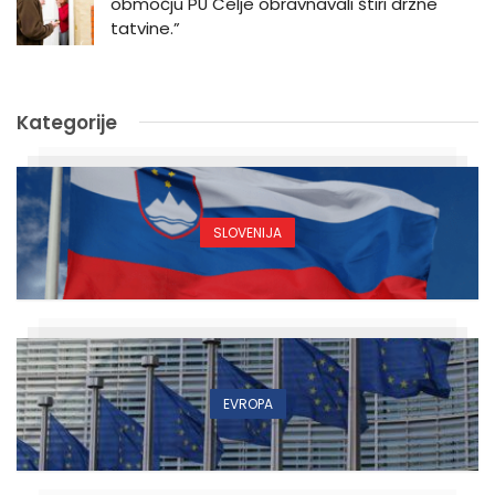
območju PU Celje obravnavali štiri drzne
tatvine.”
Kategorije
SLOVENIJA
EVROPA