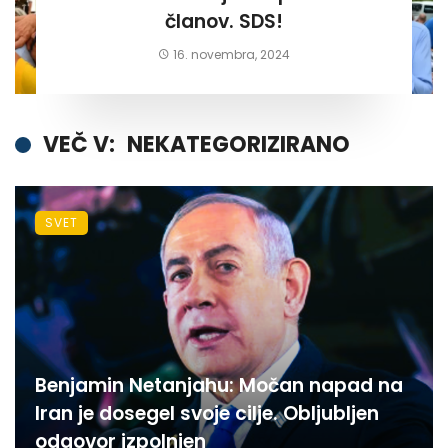
članov. SDS!
16. novembra, 2024
VEČ V:
NEKATEGORIZIRANO
SVET
Benjamin Netanjahu: Močan napad na
Iran je dosegel svoje cilje. Obljubljen
odgovor izpolnjen