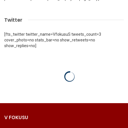
Twitter
[fts_twitter twitter_name=VfokusuS tweets_count=3
cover_photo=no stats_bar=no show_retweets=no
show_replies=no]
V FOKUSU