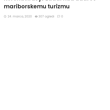
mariborskemu turizmu
24. marca, 2020
307 ogledi
0