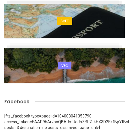
SVET
VEČ
Facebook
[fts_facebook type=page id=104003041353790
access_token=EAAP9hArvboQBAJmUeJbZBL7s4HX3D2EkfBpYtBn
posts=3 description=no posts_displayed=page_only]