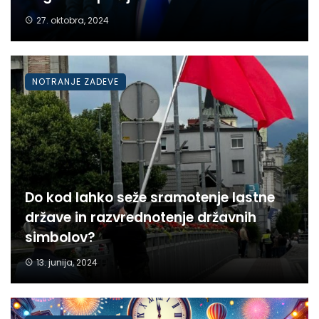
27. oktobra, 2024
NOTRANJE ZADEVE
Do kod lahko seže sramotenje lastne
države in razvrednotenje državnih
simbolov?
13. junija, 2024