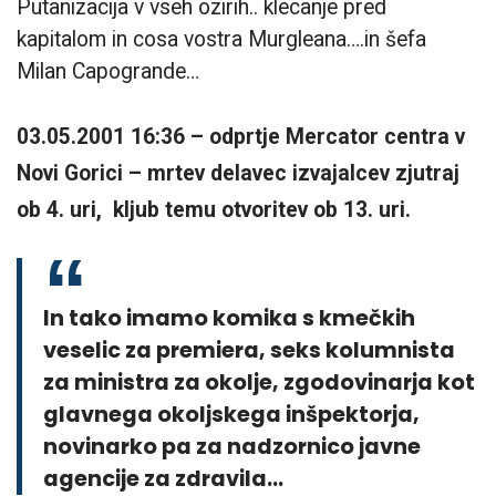
Putanizacija v vseh ozirih.. klecanje pred
kapitalom in cosa vostra Murgleana….in šefa
Milan Capogrande…
03.05.2001 16:36 – odprtje Mercator centra v
Novi Gorici – mrtev delavec izvajalcev zjutraj
ob 4. uri, kljub temu otvoritev ob 13. uri.
In tako imamo komika s kmečkih
veselic za premiera, seks kolumnista
za ministra za okolje, zgodovinarja kot
glavnega okoljskega inšpektorja,
novinarko pa za nadzornico javne
agencije za zdravila…