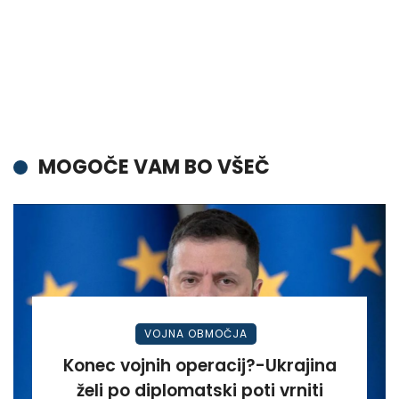
MOGOČE VAM BO VŠEČ
VOJNA OBMOČJA
Konec vojnih operacij?-Ukrajina
želi po diplomatski poti vrniti