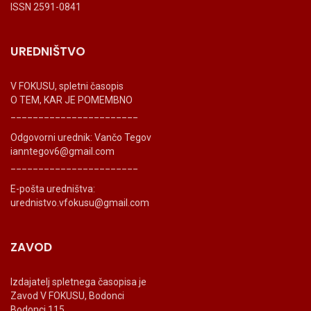
ISSN 2591-0841
UREDNIŠTVO
V FOKUSU, spletni časopis
O TEM, KAR JE POMEMBNO
_______________________
Odgovorni urednik: Vančo Tegov
ianntegov6@gmail.com
_______________________
E-pošta uredništva:
urednistvo.vfokusu@gmail.com
ZAVOD
Izdajatelj spletnega časopisa je
Zavod V FOKUSU, Bodonci
Bodonci 115