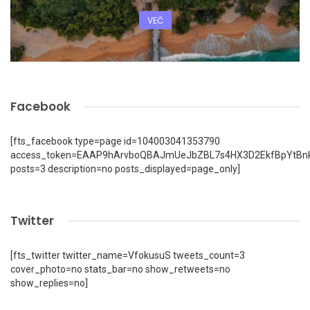
VEČ
Facebook
[fts_facebook type=page id=104003041353790
access_token=EAAP9hArvboQBAJmUeJbZBL7s4HX3D2EkfBpYtBn
posts=3 description=no posts_displayed=page_only]
Twitter
[fts_twitter twitter_name=VfokusuS tweets_count=3
cover_photo=no stats_bar=no show_retweets=no
show_replies=no]