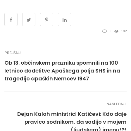
0
182
PREJŠNJI
Ob 13. občinskem prazniku spomnili na 100
letnico dodelitve Apaškega polja SHS in na
tragedijo apaških Nemcev 1947
NASLEDNJI
Dejan Kaloh ministrici Katičevi: Kdo daje
pravico sodnikom, da sodijo v mojem
(ljudskem) imenu!?!