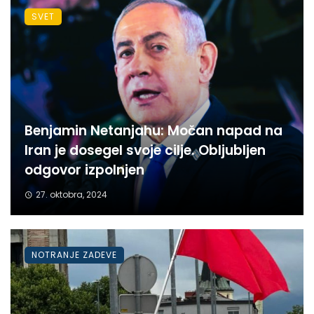
SVET
Benjamin Netanjahu: Močan napad na
Iran je dosegel svoje cilje. Obljubljen
odgovor izpolnjen
27. oktobra, 2024
NOTRANJE ZADEVE