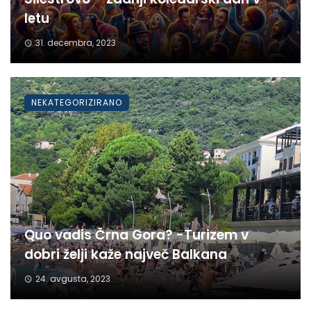
letu
31. decembra, 2023
NEKATEGORIZIRANO
Quo vadis Črna Gora? -Turizem v
dobri želji kaže največ Balkana
24. avgusta, 2023