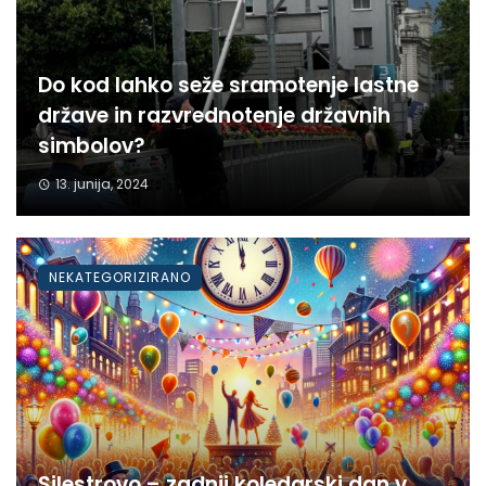
Do kod lahko seže sramotenje lastne
države in razvrednotenje državnih
simbolov?
13. junija, 2024
NEKATEGORIZIRANO
Silestrovo – zadnji koledarski dan v