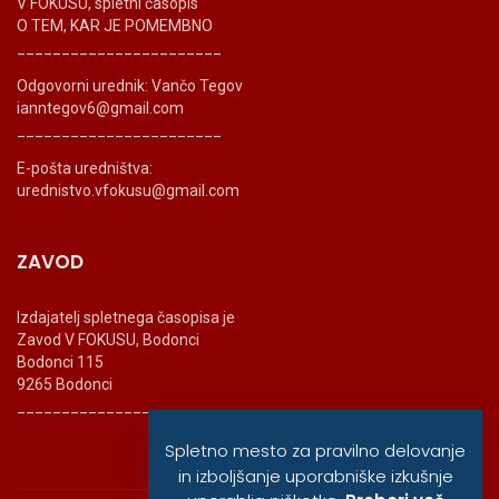
V FOKUSU, spletni časopis
O TEM, KAR JE POMEMBNO
_______________________
Odgovorni urednik: Vančo Tegov
ianntegov6@gmail.com
_______________________
E-pošta uredništva:
urednistvo.vfokusu@gmail.com
ZAVOD
Izdajatelj spletnega časopisa je
Zavod V FOKUSU, Bodonci
Bodonci 115
9265 Bodonci
_______________________
Spletno mesto za pravilno delovanje
in izboljšanje uporabniške izkušnje