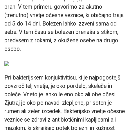
prah. V tem primeru govorimo za akutno
(trenutno) vnetje očesne veznice, ki običajno traja
od 5 do 14 dni. Bolezen lahko izzveni sama od
sebe. V tem času se bolezen prenaša s stikom,
predvsem z rokami, z okužene osebe na drugo
osebo.
Pri bakterijskem konjuktivitisu, ki je najpogostejši
povzročitelj vnetja, je oko pordelo, skeleče in
boleče. Vneto je lahko le eno oko ali obe očesi.
Zjutraj je oko po navadi zlepljeno, prisoten je
rumen ali zelen izcedek. Bakterijsko vnetje očesne
veznice se zdravi z antibiotičnimi kapljicami ali
mazilom, ki skrajšajo potek bolezni in kužnost