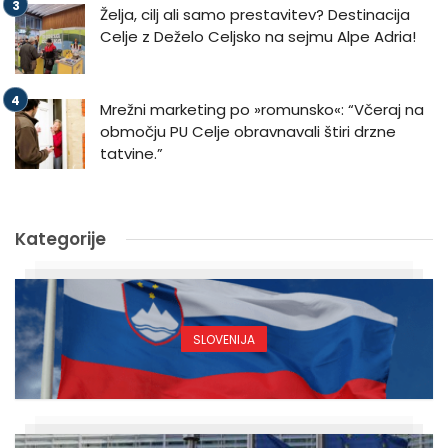
Želja, cilj ali samo prestavitev? Destinacija
Celje z Deželo Celjsko na sejmu Alpe Adria!
Mrežni marketing po »romunsko«: “Včeraj na
območju PU Celje obravnavali štiri drzne
tatvine.”
Kategorije
SLOVENIJA