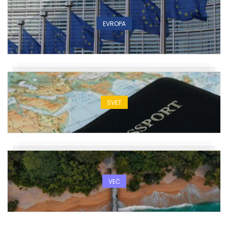
EVROPA
SVET
VEČ