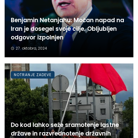
Benjamin Netanjahu: Močan napad na
Iran je dosegel svoje cilje. Obljubljen
odgovor izpolnjen
27. oktobra, 2024
NOTRANJE ZADEVE
Do kod lahko seže sramotenje lastne
države in razvrednotenje državnih