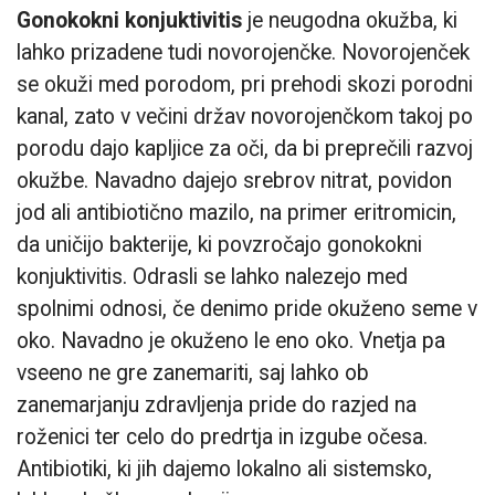
Gonokokni konjuktivitis
je neugodna okužba, ki
lahko prizadene tudi novorojenčke. Novorojenček
se okuži med porodom, pri prehodi skozi porodni
kanal, zato v večini držav novorojenčkom takoj po
porodu dajo kapljice za oči, da bi preprečili razvoj
okužbe. Navadno dajejo srebrov nitrat, povidon
jod ali antibiotično mazilo, na primer eritromicin,
da uničijo bakterije, ki povzročajo gonokokni
konjuktivitis. Odrasli se lahko nalezejo med
spolnimi odnosi, če denimo pride okuženo seme v
oko. Navadno je okuženo le eno oko. Vnetja pa
vseeno ne gre zanemariti, saj lahko ob
zanemarjanju zdravljenja pride do razjed na
roženici ter celo do predrtja in izgube očesa.
Antibiotiki, ki jih dajemo lokalno ali sistemsko,