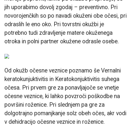
jih uporabimo dovolj zgodaj – preventivno. Pri
novorojenčkih so po navadi okuženi obe očesi, pri
odraslih le eno oko. Pri tovrstni okužbi je
potrebno tudi zdravljenje matere okuženega
otroka in polni partner okužene odrasle osebe.
Od okužb očesne veznice poznamo še Vernalni
keratokunjuktivitis in Keratokonjuktivitis suhega
očesa. Pri prvem gre za ponavljajoče se vnetje
očesne veznice, ki lahko povzroči poškodbe na
površini roženice. Pri slednjem pa gre za
dolgotrajno pomanjkanje solz obeh očes, akr vodi
v dehidracijo očesne veznice in roženice.