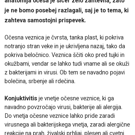
anatomija očesa je sicer zelo zahtevna, zato
je ne bomo posebej razlagali, saj je to tema, ki
zahteva samostojni prispevek.
Očesna veznica je čvrsta, tanka plast, ki pokriva
notranjo stran veke in je ukrivljena nazaj, tako da
pokriva beločnico. Veznica ščiti oko pred tujki in
okužbami, vendar se lahko tudi vname ali se okuži
z bakterijami in virusi. Ob tem se navadno pojavi
bolečina, srbenje ali rdečina.
Konjuktivitis
je vnetje očesne veznice, ki ga
navadno povzročajo virusi, bakterije ali alergija.
Do vnetja očesne veznice lahko pride zaradi
virusnega ali bakterijskega vnetja, zaradi alergične
reakcije na prah, živalski prhljaj, plesen ali cvetni