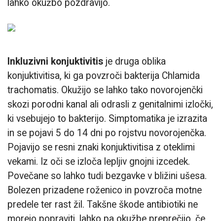
lahko okužbo pozdravijo.
Inkluzivni konjuktivitis
je druga oblika
konjuktivitisa, ki ga povzroči bakterija Chlamida
trachomatis. Okužijo se lahko tako novorojenčki
skozi porodni kanal ali odrasli z genitalnimi izločki,
ki vsebujejo to bakterijo. Simptomatika je izrazita
in se pojavi 5 do 14 dni po rojstvu novorojenčka.
Pojavijo se resni znaki konjuktivitisa z oteklimi
vekami. Iz oči se izloča lepljiv gnojni izcedek.
Povečane so lahko tudi bezgavke v bližini ušesa.
Bolezen prizadene roženico in povzroča motne
predele ter rast žil. Takšne škode antibiotiki ne
morejo popraviti, lahko pa okužbe preprečijo, če