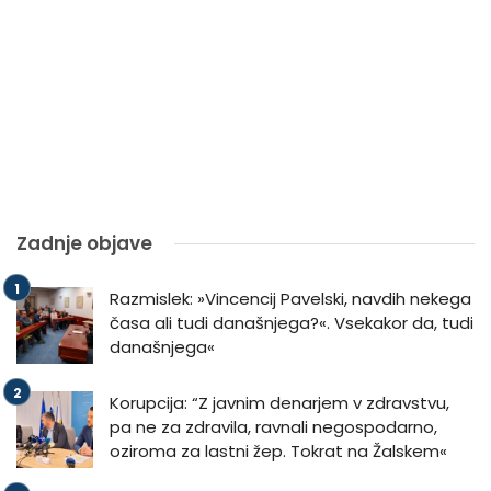
Zadnje objave
Razmislek: »Vincencij Pavelski, navdih nekega
časa ali tudi današnjega?«. Vsekakor da, tudi
današnjega«
Korupcija: “Z javnim denarjem v zdravstvu,
pa ne za zdravila, ravnali negospodarno,
oziroma za lastni žep. Tokrat na Žalskem«