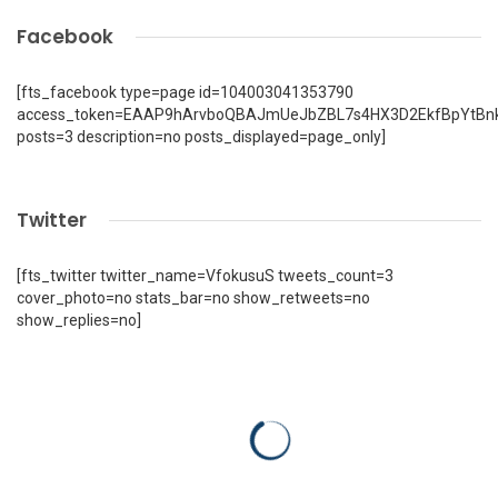
Facebook
[fts_facebook type=page id=104003041353790
access_token=EAAP9hArvboQBAJmUeJbZBL7s4HX3D2EkfBpYtBn
posts=3 description=no posts_displayed=page_only]
Twitter
[fts_twitter twitter_name=VfokusuS tweets_count=3
cover_photo=no stats_bar=no show_retweets=no
show_replies=no]