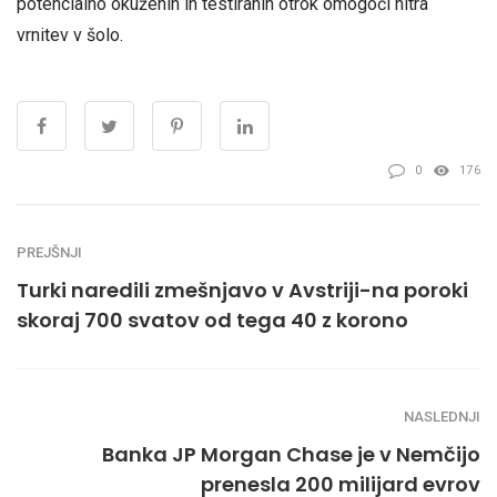
potencialno okuženih in testiranih otrok omogoči hitra
vrnitev v šolo.
0
176
PREJŠNJI
Turki naredili zmešnjavo v Avstriji-na poroki
skoraj 700 svatov od tega 40 z korono
NASLEDNJI
Banka JP Morgan Chase je v Nemčijo
prenesla 200 milijard evrov