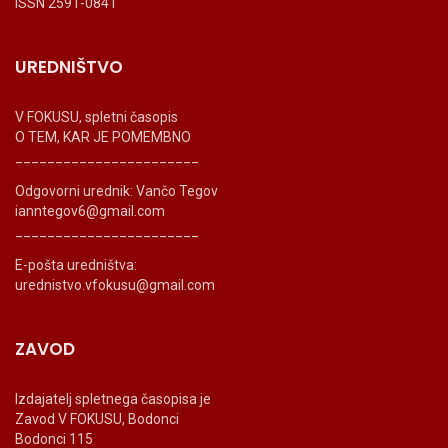
ISSN 2591-0841
UREDNIŠTVO
V FOKUSU, spletni časopis
O TEM, KAR JE POMEMBNO
_______________________
Odgovorni urednik: Vančo Tegov
ianntegov6@gmail.com
_______________________
E-pošta uredništva:
urednistvo.vfokusu@gmail.com
ZAVOD
Izdajatelj spletnega časopisa je
Zavod V FOKUSU, Bodonci
Bodonci 115