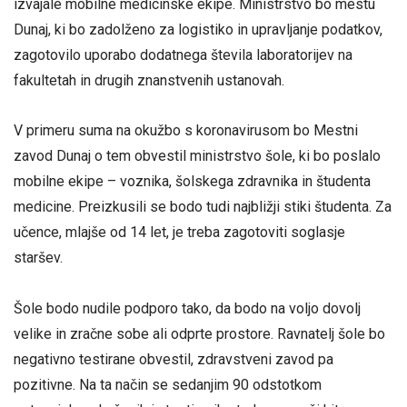
izvajale mobilne medicinske ekipe. Ministrstvo bo mestu
Dunaj, ki bo zadolženo za logistiko in upravljanje podatkov,
zagotovilo uporabo dodatnega števila laboratorijev na
fakultetah in drugih znanstvenih ustanovah.
V primeru suma na okužbo s koronavirusom bo Mestni
zavod Dunaj o tem obvestil ministrstvo šole, ki bo poslalo
mobilne ekipe – voznika, šolskega zdravnika in študenta
medicine. Preizkusili se bodo tudi najbližji stiki študenta. Za
učence, mlajše od 14 let, je treba zagotoviti soglasje
staršev.
Šole bodo nudile podporo tako, da bodo na voljo dovolj
velike in zračne sobe ali odprte prostore. Ravnatelj šole bo
negativno testirane obvestil, zdravstveni zavod pa
pozitivne. Na ta način se sedanjim 90 odstotkom