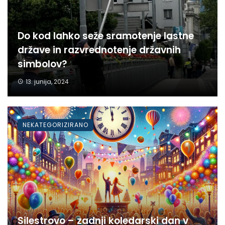
Do kod lahko seže sramotenje lastne
države in razvrednotenje državnih
simbolov?
13. junija, 2024
NEKATEGORIZIRANO
Silestrovo – zadnji koledarski dan v