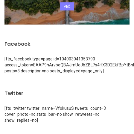
VEČ
Facebook
[fts_facebook type=page id=104003041353790
access_token=EAAP9hArvboQBAJmUeJbZBL7s4HX3D2EkfBpYtBn
posts=3 description=no posts_displayed=page_only]
Twitter
[fts_twitter twitter_name=VfokusuS tweets_count=3
cover_photo=no stats_bar=no show_retweets=no
show_replies=no]