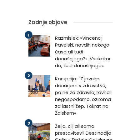
Zadnje objave
Razmislek: »Vincencij
Pavelski, navdih nekega
časa ali tudi
današnjega?«. Vsekakor
da, tudi današnjega«
Korupcija: “Z javnim
denarjem v zdravstvu,
pa ne za zdravila, ravnali
negospodarno, oziroma
za lastni žep. Tokrat na
Žalskem«
Želja, cilj ali samo
prestavitev? Destinacija
Celje z Deželo Celjsko na