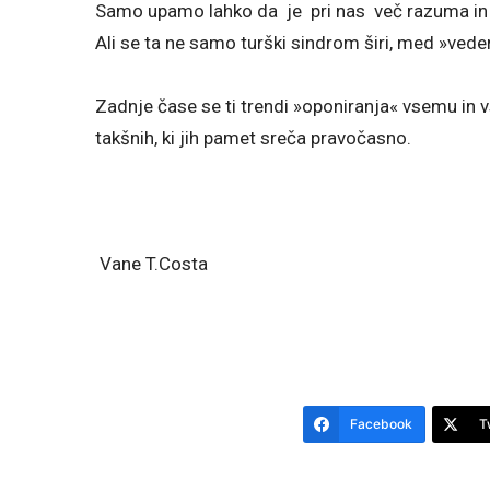
Samo upamo lahko da je pri nas več razuma in
Ali se ta ne samo turški sindrom širi, med »vede
Zadnje čase se ti trendi »oponiranja« vsemu in 
takšnih, ki jih pamet sreča pravočasno.
Vane T.Costa
Facebook
T