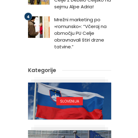
sejmu Alpe Adria!
Mrežni marketing po
»romunsko«: “Včeraj na
območju PU Celje
obravnavali štiri drzne
tatvine.”
Kategorije
o
SLOVENIJA