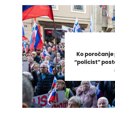
Ko poročanje 
“policist” pos