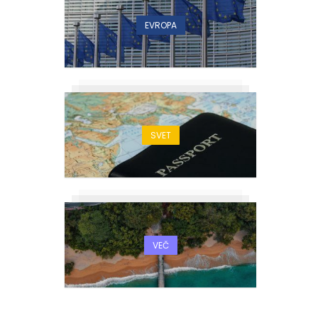
EVROPA
SVET
VEČ