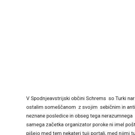
V Spodnjeavstrijski občini Schrems so Turki nar
ostalim someščanom z svojim sebičnim in antiso
neznane posledice in obseg tega nerazumnega r
samega začetka organizator poroke ni imel pošte
pišejo med tem nekateri tuji portali, med njimi t