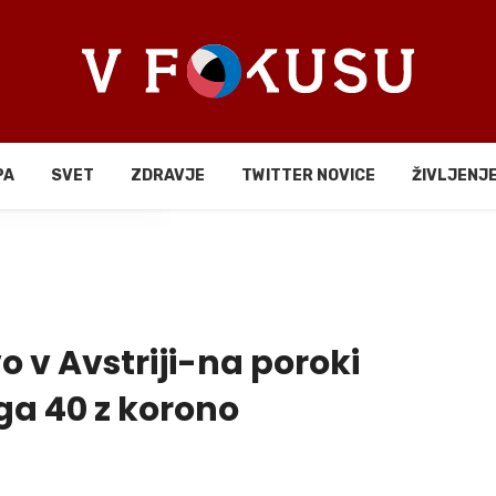
PA
SVET
ZDRAVJE
TWITTER NOVICE
ŽIVLJENJ
li
o v Avstriji-na poroki
ga 40 z korono