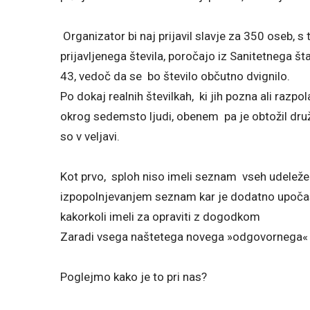
Organizator bi naj prijavil slavje za 350 oseb, s
prijavljenega števila, poročajo iz Sanitetnega št
43, vedoč da se bo število občutno dvignilo.
Po dokaj realnih številkah, ki jih pozna ali razp
okrog sedemsto ljudi, obenem pa je obtožil druži
so v veljavi.
Kot prvo, sploh niso imeli seznam vseh udeležen
izpopolnjevanjem seznam kar je dodatno upočasn
kakorkoli imeli za opraviti z dogodkom
Zaradi vsega naštetega novega »odgovornega« z
Poglejmo kako je to pri nas?