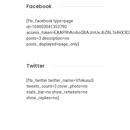
4
Facebook
[fts_facebook type=page
id=104003041353790
access_token=EAAP9hArvboQBAJmUeJbZBL7s4HX3D2
posts=3 description=no
posts_displayed=page_only]
Twitter
[fts_twitter twitter_name=VfokusuS
tweets_count=3 cover_photo=no
stats_bar=no show_retweets=no
show_replies=no]