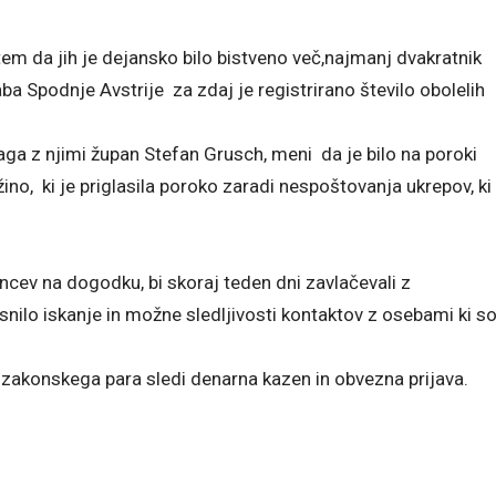
 tem da jih je dejansko bilo bistveno več,najmanj dvakratnik
aba Spodnje Avstrije za zdaj je registrirano število obolelih
olaga z njimi župan Stefan Grusch, meni da je bilo na poroki
no, ki je priglasila poroko zaradi nespoštovanja ukrepov, ki
cev na dogodku, bi skoraj teden dni zavlačevali z
ilo iskanje in možne sledljivosti kontaktov z osebami ki s
akonskega para sledi denarna kazen in obvezna prijava.