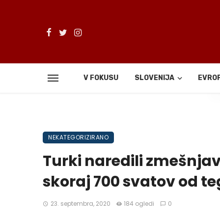
V FOKUSU
SLOVENIJA
EVRO
De
NEKATEGORIZIRANO
Turki naredili zmešnjav
skoraj 700 svatov od te
23. septembra, 2020
184 ogledi
0