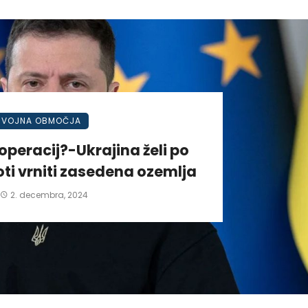
VOJNA OBMOČJA
operacij?-Ukrajina želi po
ti vrniti zasedena ozemlja
2. decembra, 2024