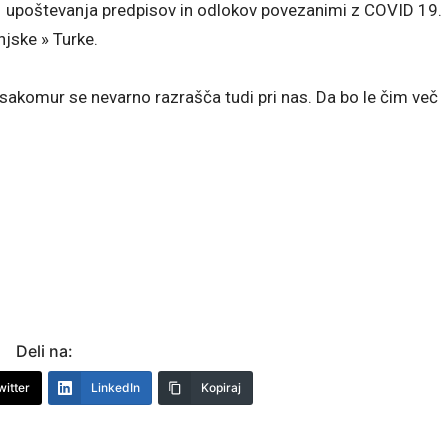
 upoštevanja predpisov in odlokov povezanimi z COVID 19.
njske » Turke.
vsakomur se nevarno razrašča tudi pri nas. Da bo le čim več
Deli na:
witter
LinkedIn
Kopiraj