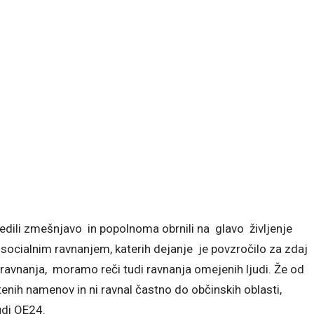
edili zmešnjavo in popolnoma obrnili na glavo življenje
cialnim ravnanjem, katerih dejanje je povzročilo za zdaj
avnanja, moramo reči tudi ravnanja omejenih ljudi. Že od
nih namenov in ni ravnal častno do občinskih oblasti,
udi OE24.