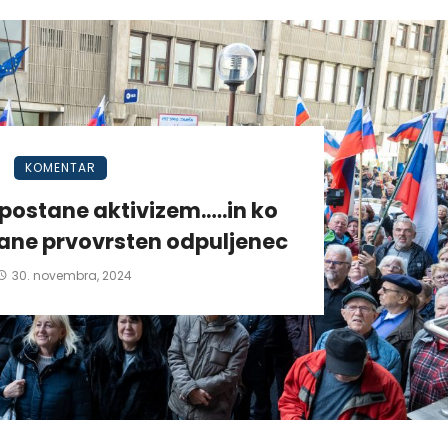
KOMENTAR
postane aktivizem.….in ko
tane prvovrsten odpuljenec
30. novembra, 2024