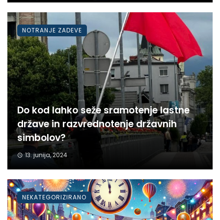
NOTRANJE ZADEVE
Do kod lahko seže sramotenje lastne
države in razvrednotenje državnih
simbolov?
13. junija, 2024
NEKATEGORIZIRANO