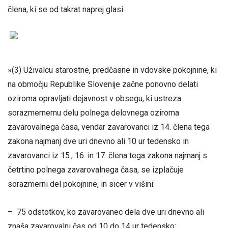
člena, ki se od takrat naprej glasi:
»(3) Uživalcu starostne, predčasne in vdovske pokojnine, ki
na območju Republike Slovenije začne ponovno delati
oziroma opravljati dejavnost v obsegu, ki ustreza
sorazmernemu delu polnega delovnega oziroma
zavarovalnega časa, vendar zavarovanci iz 14. člena tega
zakona najmanj dve uri dnevno ali 10 ur tedensko in
zavarovanci iz 15., 16. in 17. člena tega zakona najmanj s
četrtino polnega zavarovalnega časa, se izplačuje
sorazmerni del pokojnine, in sicer v višini:
– 75 odstotkov, ko zavarovanec dela dve uri dnevno ali
znaša zavarovalni čas od 10 do 14 ur tedensko;