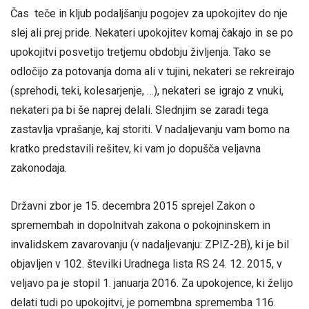
Čas teče in kljub podaljšanju pogojev za upokojitev do nje
slej ali prej pride. Nekateri upokojitev komaj čakajo in se po
upokojitvi posvetijo tretjemu obdobju življenja. Tako se
odločijo za potovanja doma ali v tujini, nekateri se rekreirajo
(sprehodi, teki, kolesarjenje, …), nekateri se igrajo z vnuki,
nekateri pa bi še naprej delali. Slednjim se zaradi tega
zastavlja vprašanje, kaj storiti. V nadaljevanju vam bomo na
kratko predstavili rešitev, ki vam jo dopušča veljavna
zakonodaja.
Državni zbor je 15. decembra 2015 sprejel Zakon o
spremembah in dopolnitvah zakona o pokojninskem in
invalidskem zavarovanju (v nadaljevanju: ZPIZ-2B), ki je bil
objavljen v 102. številki Uradnega lista RS 24. 12. 2015, v
veljavo pa je stopil 1. januarja 2016. Za upokojence, ki želijo
delati tudi po upokojitvi, je pomembna sprememba 116.