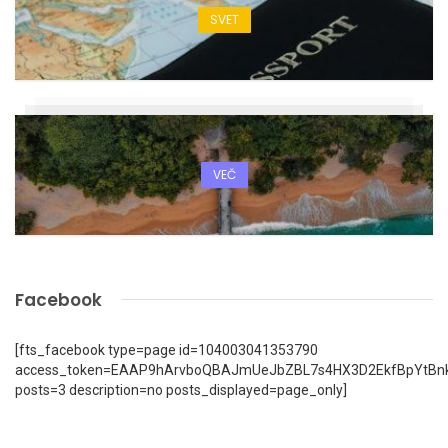
SVET
VEČ
Facebook
[fts_facebook type=page id=104003041353790
access_token=EAAP9hArvboQBAJmUeJbZBL7s4HX3D2EkfBpYtBn
posts=3 description=no posts_displayed=page_only]