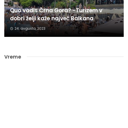
Quo vadis Črna Gora? -Turizem v
dobri želji kaže največ Balkana
24. avgusta, 2023
Vreme