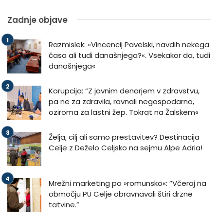
Zadnje objave
Razmislek: »Vincencij Pavelski, navdih nekega
časa ali tudi današnjega?«. Vsekakor da, tudi
današnjega«
Korupcija: “Z javnim denarjem v zdravstvu,
pa ne za zdravila, ravnali negospodarno,
oziroma za lastni žep. Tokrat na Žalskem«
Želja, cilj ali samo prestavitev? Destinacija
Celje z Deželo Celjsko na sejmu Alpe Adria!
Mrežni marketing po »romunsko«: “Včeraj na
območju PU Celje obravnavali štiri drzne
tatvine.”