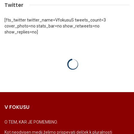
Twitter
[fts_twitter twitter_name=VfokusuS tweets_count=3
cover_photo=no stats_bar=no show_retweets=no
show_replies=no]
V FOKUSU
O TEM, KAR JE POMEMBNO.
Kot neodvisen medij želimo prispevati delček k pluralnosti