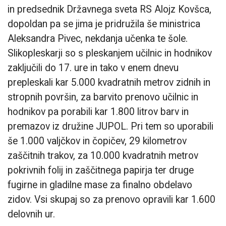
in predsednik Državnega sveta RS Alojz Kovšca,
dopoldan pa se jima je pridružila še ministrica
Aleksandra Pivec, nekdanja učenka te šole.
Slikopleskarji so s pleskanjem učilnic in hodnikov
zaključili do 17. ure in tako v enem dnevu
prepleskali kar 5.000 kvadratnih metrov zidnih in
stropnih površin, za barvito prenovo učilnic in
hodnikov pa porabili kar 1.800 litrov barv in
premazov iz družine JUPOL. Pri tem so uporabili
še 1.000 valjčkov in čopičev, 29 kilometrov
zaščitnih trakov, za 10.000 kvadratnih metrov
pokrivnih folij in zaščitnega papirja ter druge
fugirne in gladilne mase za finalno obdelavo
zidov. Vsi skupaj so za prenovo opravili kar 1.600
delovnih ur.