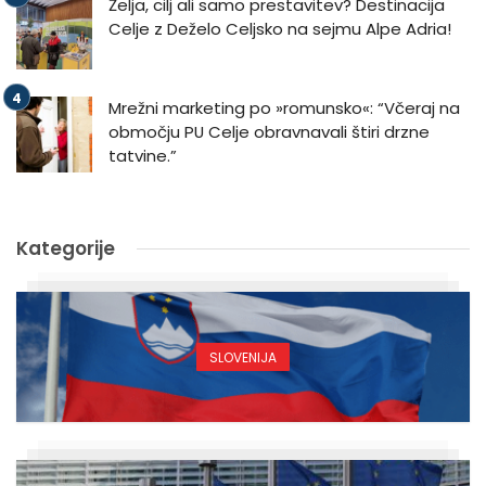
Želja, cilj ali samo prestavitev? Destinacija
Celje z Deželo Celjsko na sejmu Alpe Adria!
Mrežni marketing po »romunsko«: “Včeraj na
območju PU Celje obravnavali štiri drzne
tatvine.”
Kategorije
SLOVENIJA