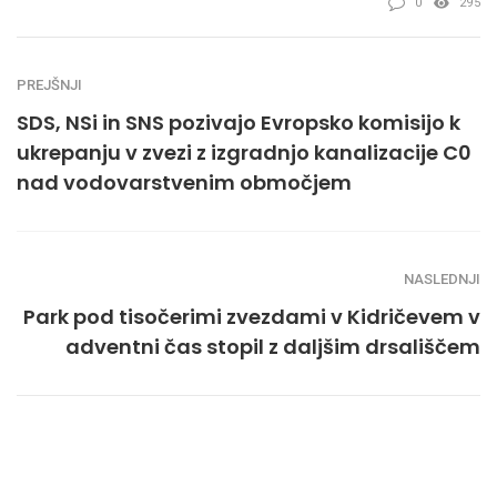
0
295
PREJŠNJI
SDS, NSi in SNS pozivajo Evropsko komisijo k
ukrepanju v zvezi z izgradnjo kanalizacije C0
nad vodovarstvenim območjem
NASLEDNJI
Park pod tisočerimi zvezdami v Kidričevem v
adventni čas stopil z daljšim drsališčem