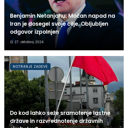
Benjamin Netanjahu: Močan napad na
Iran je dosegel svoje cilje. Obljubljen
odgovor izpolnjen
27. oktobra, 2024
NOTRANJE ZADEVE
Do kod lahko seže sramotenje lastne
države in razvrednotenje državnih