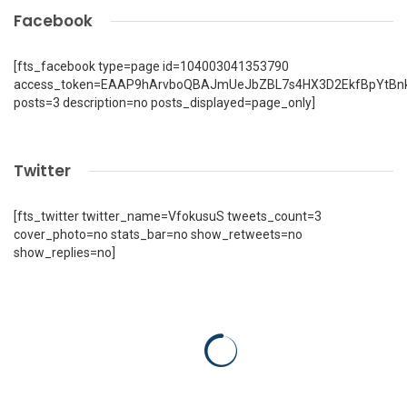
Facebook
[fts_facebook type=page id=104003041353790
access_token=EAAP9hArvboQBAJmUeJbZBL7s4HX3D2EkfBpYtBn
posts=3 description=no posts_displayed=page_only]
Twitter
[fts_twitter twitter_name=VfokusuS tweets_count=3
cover_photo=no stats_bar=no show_retweets=no
show_replies=no]