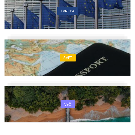
EVROPA
SVET
VEČ