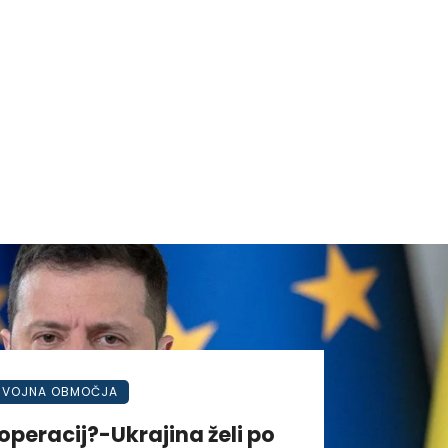
VOJNA OBMOČJA
operacij?-Ukrajina želi po