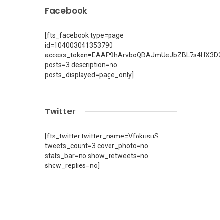
Facebook
[fts_facebook type=page
id=104003041353790
access_token=EAAP9hArvboQBAJmUeJbZBL7s4HX3D2
posts=3 description=no
posts_displayed=page_only]
Twitter
[fts_twitter twitter_name=VfokusuS
tweets_count=3 cover_photo=no
stats_bar=no show_retweets=no
show_replies=no]