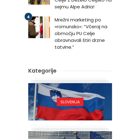
sejmu Alpe Adria!
Mrežni marketing po
»romunsko«: “Včeraj na
območju PU Celje
obravnavali štiri drzne
tatvine.”
Kategorije
SLOVENIJA