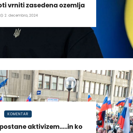
ti vrniti zasedena ozemlja
2. decembra, 2024
KOMENTAR
postane aktivizem.….in ko