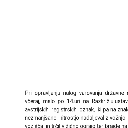
Pri opravljanju nalog varovanja državne m
včeraj, malo po 14.uri na Razkrižju ustav
avstrijskih registrskih oznak, ki pa na znake
nezmanjšano hitrostjo nadaljeval z vožnjo. 
vozišča in trčil v žično ograjo ter brajde na