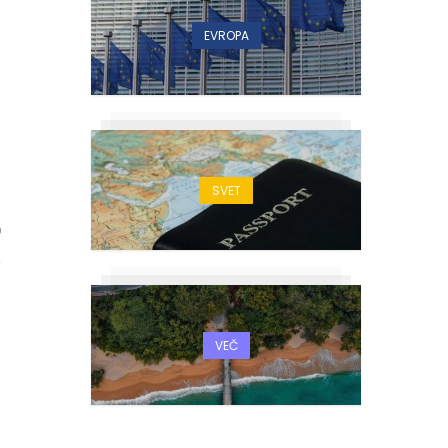
EVROPA
SVET
9
VEČ