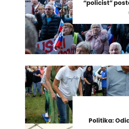
“policist” pos
Politika: Odi