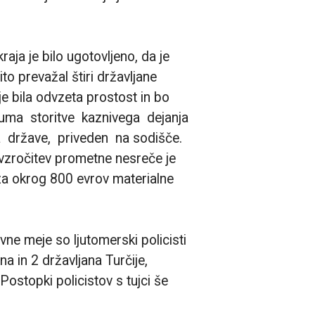
raja je bilo ugotovljeno, da je
to prevažal štiri državljane
e bila odvzeta prostost in bo
ma storitve kaznivega dejanja
 države, priveden na sodišče.
ovzročitev prometne nesreče je
za okrog 800 evrov materialne
e meje so ljutomerski policisti
ana in 2 državljana Turčije,
ostopki policistov s tujci še