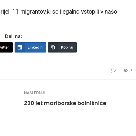
ijeli 11 migrantov,ki so ilegalno vstopili v našo
Deli na:
witter
LinkedIn
Kopiraj
0
18
NASLEDNJI
220 let mariborske bolnišnice