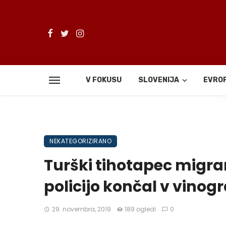
V FOKUSU
SLOVENIJA
EVRO
De
NEKATEGORIZIRANO
Turški tihotapec migr
policijo končal v vino
29. novembra, 2019
189 ogledi
0