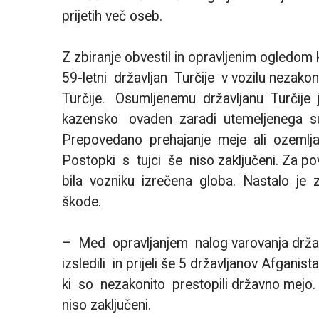
prijetih več oseb.
Z zbiranje obvestil in opravljenim ogledom k
59-letni državljan Turčije v vozilu nezakoni
Turčije. Osumljenemu državljanu Turčije j
kazensko ovaden zaradi utemeljenega su
Prepovedano prehajanje meje ali ozemlja
Postopki s tujci še niso zaključeni. Za p
bila vozniku izrečena globa. Nastalo je 
škode.
– Med opravljanjem nalog varovanja državn
izsledili in prijeli še 5 državljanov Afganist
ki so nezakonito prestopili državno mejo. P
niso zaključeni.