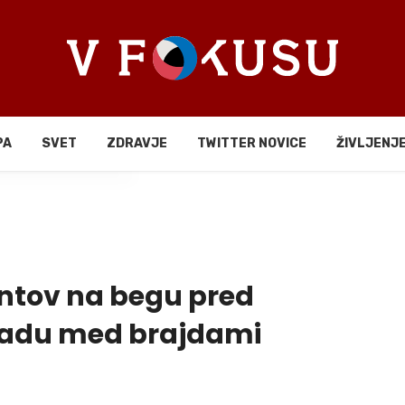
PA
SVET
ZDRAVJE
TWITTER NOVICE
ŽIVLJENJ
li
antov na begu pred
gradu med brajdami