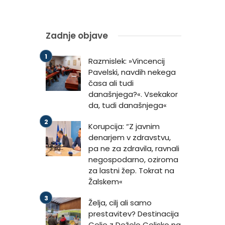
Zadnje objave
Razmislek: »Vincencij
Pavelski, navdih nekega
časa ali tudi
današnjega?«. Vsekakor
da, tudi današnjega«
Korupcija: “Z javnim
denarjem v zdravstvu,
pa ne za zdravila, ravnali
negospodarno, oziroma
za lastni žep. Tokrat na
Žalskem«
Želja, cilj ali samo
prestavitev? Destinacija
Celje z Deželo Celjsko na