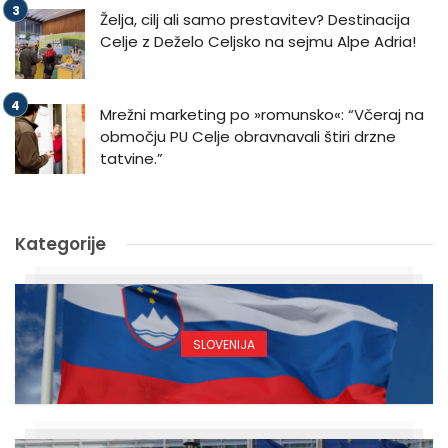
Želja, cilj ali samo prestavitev? Destinacija
Celje z Deželo Celjsko na sejmu Alpe Adria!
Mrežni marketing po »romunsko«: “Včeraj na
območju PU Celje obravnavali štiri drzne
tatvine.”
Kategorije
SLOVENIJA