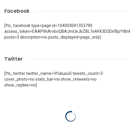
Facebook
[fts_facebook type=page id=104003041353790
access_token=EAAP9hArvboQBAJmUeJbZBL7s4HX3D2EkfBpYtBn
posts=3 description=no posts_displayed=page_only]
Twitter
[fts_twitter twitter_name=VfokusuS tweets_count=3
cover_photo=no stats_bar=no show_retweets=no
show_replies=no]