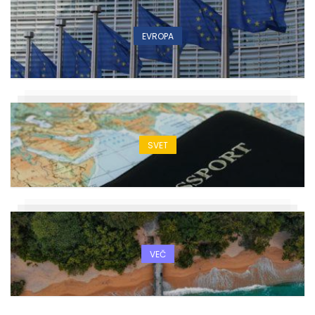
EVROPA
SVET
VEČ