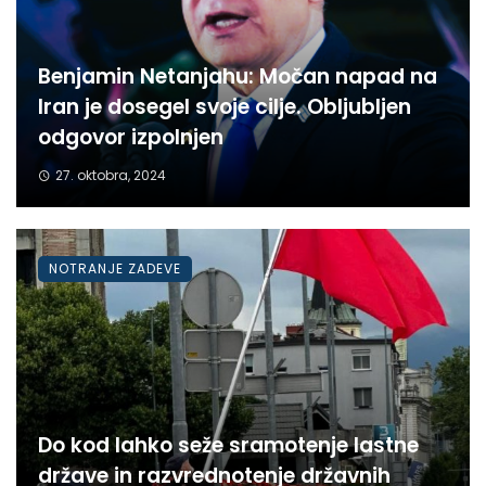
Benjamin Netanjahu: Močan napad na
Iran je dosegel svoje cilje. Obljubljen
odgovor izpolnjen
27. oktobra, 2024
NOTRANJE ZADEVE
Do kod lahko seže sramotenje lastne
države in razvrednotenje državnih