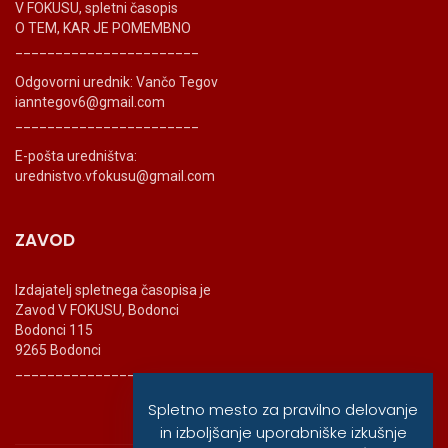
V FOKUSU, spletni časopis
O TEM, KAR JE POMEMBNO
_______________________
Odgovorni urednik: Vančo Tegov
ianntegov6@gmail.com
_______________________
E-pošta uredništva:
urednistvo.vfokusu@gmail.com
ZAVOD
Izdajatelj spletnega časopisa je
Zavod V FOKUSU, Bodonci
Bodonci 115
9265 Bodonci
_______________________
Spletno mesto za pravilno delovanje
in izboljšanje uporabniške izkušnje