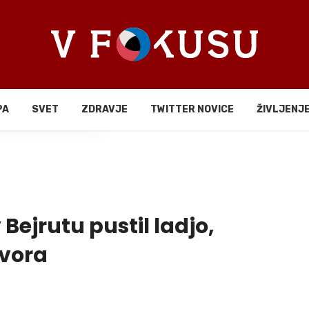
PA
SVET
ZDRAVJE
TWITTER NOVICE
ŽIVLJENJ
li
v Bejrutu pustil ladjo,
ovora