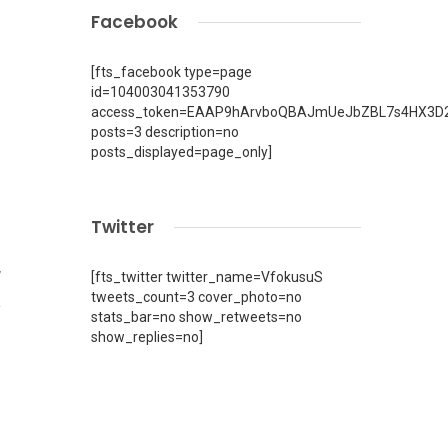
Facebook
[fts_facebook type=page
id=104003041353790
access_token=EAAP9hArvboQBAJmUeJbZBL7s4HX3D2
posts=3 description=no
posts_displayed=page_only]
Twitter
7
[fts_twitter twitter_name=VfokusuS
tweets_count=3 cover_photo=no
stats_bar=no show_retweets=no
show_replies=no]