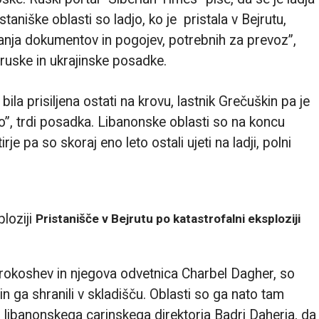
staniške oblasti so ladjo, ko je pristala v Bejrutu,
kanja dokumentov in pogojev, potrebnih za prevoz”,
b ruske in ukrajinske posadke.
la prisiljena ostati na krovu, lastnik Grečuškin pa je
jo”, trdi posadka. Libanonske oblasti so na koncu
je pa so skoraj eno leto ostali ujeti na ladji, polni
Pristanišče v Bejrutu po katastrofalni eksploziji
a Prokoshev in njegova odvetnica Charbel Dagher, so
 in ga shranili v skladišču. Oblasti so ga nato tam
m libanonskega carinskega direktorja Badri Daherja, da