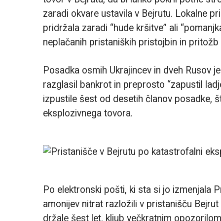
zaradi okvare ustavila v Bejrutu. Lokalne pri
pridržala zaradi “hude kršitve” ali “pomanj
neplačanih pristaniških pristojbin in pritož
Posadka osmih Ukrajincev in dveh Rusov je bi
razglasil bankrot in preprosto “zapustil lad
izpustile šest od desetih članov posadke, štir
eksplozivnega tovora.
Po elektronski pošti, ki sta si jo izmenjal
amonijev nitrat razložili v pristanišču Bejrut
držale šest let, kljub večkratnim opozorilo