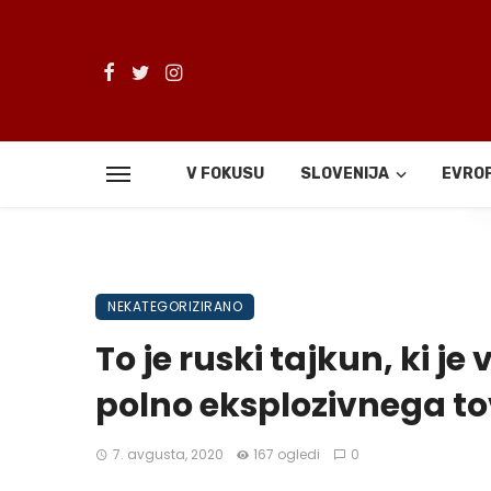
V FOKUSU
SLOVENIJA
EVRO
De
NEKATEGORIZIRANO
To je ruski tajkun, ki je 
polno eksplozivnega t
7. avgusta, 2020
167 ogledi
0