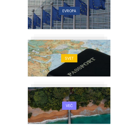
EVROPA
SVET
VEČ