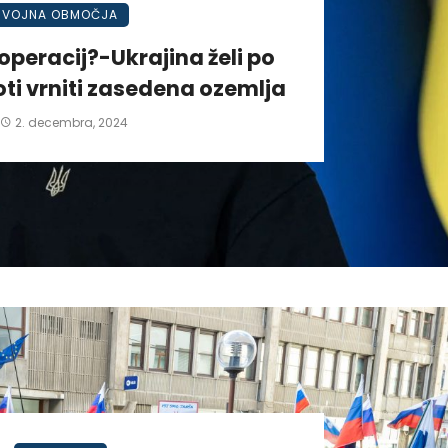
VOJNA OBMOČJA
operacij?-Ukrajina želi po
ti vrniti zasedena ozemlja
2. decembra, 2024