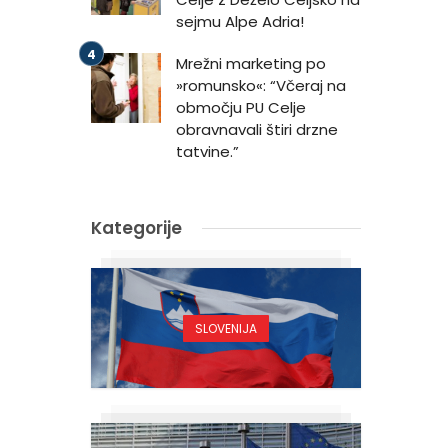
sejmu Alpe Adria!
Mrežni marketing po
»romunsko«: “Včeraj na
območju PU Celje
obravnavali štiri drzne
tatvine.”
Kategorije
SLOVENIJA