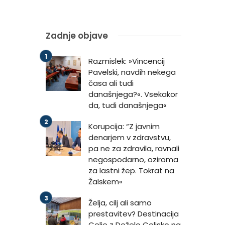
Zadnje objave
Razmislek: »Vincencij
Pavelski, navdih nekega
časa ali tudi
današnjega?«. Vsekakor
da, tudi današnjega«
Korupcija: “Z javnim
denarjem v zdravstvu,
pa ne za zdravila, ravnali
negospodarno, oziroma
za lastni žep. Tokrat na
Žalskem«
Želja, cilj ali samo
prestavitev? Destinacija
Celje z Deželo Celjsko na