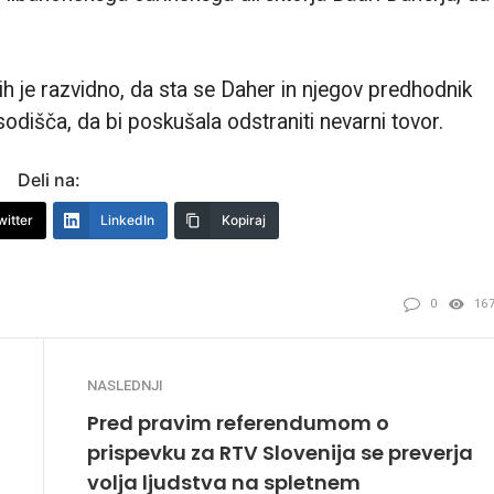
h je razvidno, da sta se Daher in njegov predhodnik
sodišča, da bi poskušala odstraniti nevarni tovor.
Deli na:
witter
LinkedIn
Kopiraj
0
16
NASLEDNJI
Pred pravim referendumom o
prispevku za RTV Slovenija se preverja
volja ljudstva na spletnem