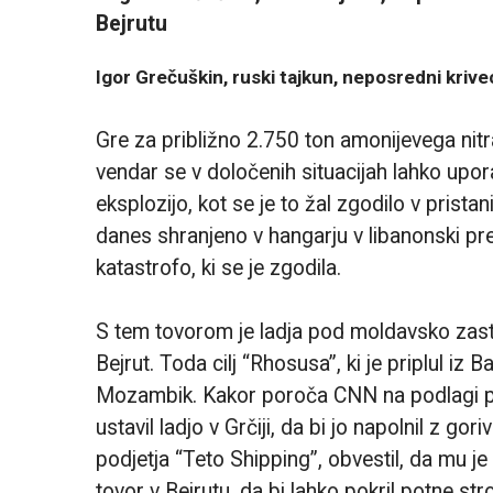
Igor Grečuškin, ruski tajkun, neposredni krive
Gre za približno 2.750 ton amonijevega nitra
vendar se v določenih situacijah lahko upor
eksplozijo, kot se je to žal zgodilo v prista
danes shranjeno v hangarju v libanonski pres
katastrofo, ki se je zgodila.
S tem tovorom je ladja pod moldavsko zast
Bejrut. Toda cilj “Rhosusa”, ki je priplul iz
Mozambik. Kakor poroča CNN na podlagi pr
ustavil ladjo v Grčiji, da bi jo napolnil z g
podjetja “Teto Shipping”, obvestil, da mu j
tovor v Bejrutu, da bi lahko pokril potne str