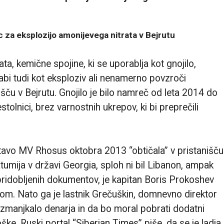
c za eksplozijo amonijevega nitrata v Bejrutu
ta, kemične spojine, ki se uporablja kot gnojilo,
abi tudi kot eksploziv ali nenamerno povzroči
nišču v Bejrutu. Gnojilo je bilo namreč od leta 2014 do
tolnici, brez varnostnih ukrepov, ki bi preprečili
avo MV Rhosus oktobra 2013 “obtičala” v pristanišču
 Batumija v državi Georgia, sploh ni bil Libanon, ampak
idobljenih dokumentov, je kapitan Boris Prokoshev
orivom. Nato ga je lastnik Grečuškin, domnevno direktor
e zmanjkalo denarja in da bo moral pobrati dodatni
oške. Ruski portal “Siberian Times” piše, da se je ladja