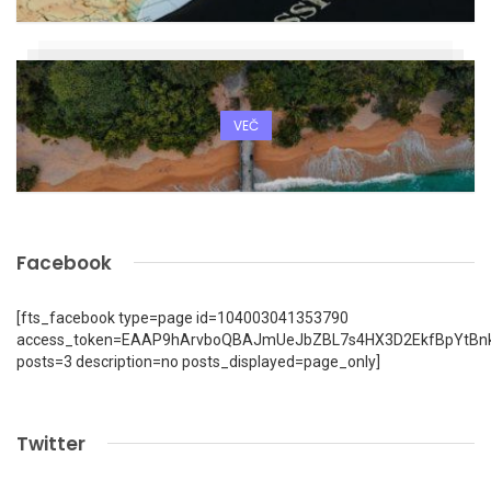
VEČ
Facebook
[fts_facebook type=page id=104003041353790
access_token=EAAP9hArvboQBAJmUeJbZBL7s4HX3D2EkfBpYtBn
posts=3 description=no posts_displayed=page_only]
Twitter