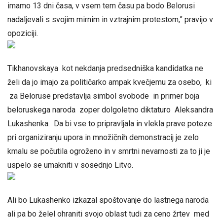
imamo 13 dni časa, v vsem tem času pa bodo Belorusi
nadaljevali s svojim mirnim in vztrajnim protestom,” pravijo v
opoziciji.
Tikhanovskaya kot nekdanja predsedniška kandidatka ne
želi da jo imajo za političarko ampak kvečjemu za osebo, ki
za Beloruse predstavlja simbol svobode in primer boja
beloruskega naroda zoper dolgoletno diktaturo Aleksandra
Lukashenka. Da bi vse to pripravljala in vlekla prave poteze
pri organiziranju upora in množičnih demonstracij je zelo
kmalu se počutila ogroženo in v smrtni nevarnosti za to ji je
uspelo se umakniti v sosednjo Litvo.
Ali bo Lukashenko izkazal spoštovanje do lastnega naroda
ali pa bo želel ohraniti svojo oblast tudi za ceno žrtev med