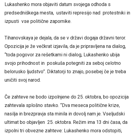
Lukashenko mora objaviti datum svojega odhoda s
predsedniškega mesta, ustaviti represijo nad protestniki in
izpusti vse politične zapornike.
Tihanovskaya je dejala, da se v državi dogaja državni teror.
Opozicija je že večkrat izjavila, da je pripravljena na dialog,
“toda pogovor za rešetkami ni dialog, Lukashenko ubija
svojo prihodnost in poskuša potegniti za seboj celotno
belorusko ljudstvo”. Diktatorji to znajo, posebej če je treba
uničiti svoj narod.
Če zahteve ne bodo izpolnjene do 25. oktobra, bo opozicija
zahtevala splošno stavko. “Dva meseca politične krize,
nasilja in brezpravja sta minila in dovolj nam je. Vseljudski
ultimat bo objavljen 25. oktobra. Režim ima 13 dni časa, da
izpolni tri obvezne zahteve: Lukashenko mora odstopiti,