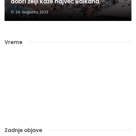
dobri želji kaže največ Balkana
24. avgusta, 2023
Vreme
Zadnje objave