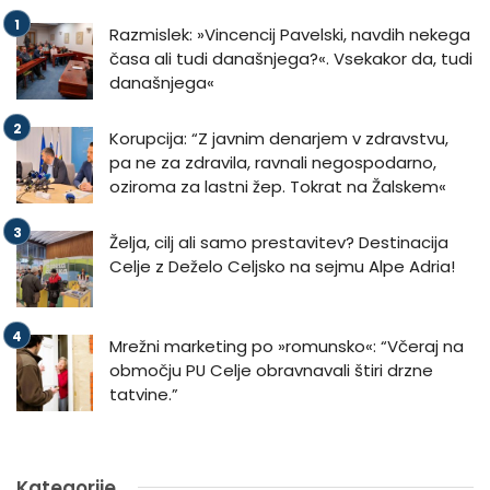
Razmislek: »Vincencij Pavelski, navdih nekega
časa ali tudi današnjega?«. Vsekakor da, tudi
današnjega«
Korupcija: “Z javnim denarjem v zdravstvu,
pa ne za zdravila, ravnali negospodarno,
oziroma za lastni žep. Tokrat na Žalskem«
Želja, cilj ali samo prestavitev? Destinacija
Celje z Deželo Celjsko na sejmu Alpe Adria!
Mrežni marketing po »romunsko«: “Včeraj na
območju PU Celje obravnavali štiri drzne
tatvine.”
Kategorije