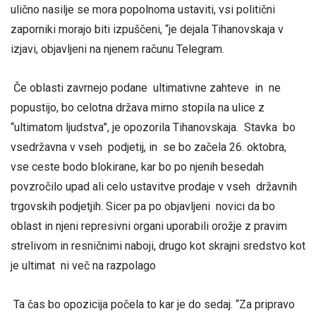
ulično nasilje se mora popolnoma ustaviti, vsi politični
zaporniki morajo biti izpuščeni, “je dejala Tihanovskaja v
izjavi, objavljeni na njenem računu Telegram.
Če oblasti zavrnejo podane ultimativne zahteve in ne
popustijo, bo celotna država mirno stopila na ulice z
“ultimatom ljudstva”, je opozorila Tihanovskaja. Stavka bo
vsedržavna v vseh podjetij, in se bo začela 26. oktobra,
vse ceste bodo blokirane, kar bo po njenih besedah ​​
povzročilo upad ali celo ustavitve prodaje v vseh državnih
trgovskih podjetjih. Sicer pa po objavljeni novici da bo
oblast in njeni represivni organi uporabili orožje z pravim
strelivom in resničnimi naboji, drugo kot skrajni sredstvo kot
je ultimat ni več na razpolago
Ta čas bo opozicija počela to kar je do sedaj. “Za pripravo