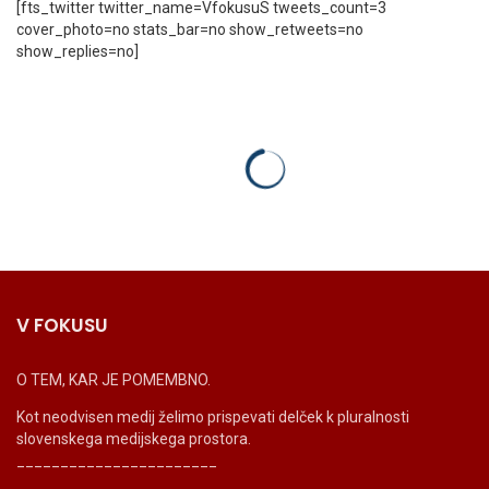
[fts_twitter twitter_name=VfokusuS tweets_count=3
cover_photo=no stats_bar=no show_retweets=no
show_replies=no]
V FOKUSU
O TEM, KAR JE POMEMBNO.
Kot neodvisen medij želimo prispevati delček k pluralnosti
slovenskega medijskega prostora.
_______________________