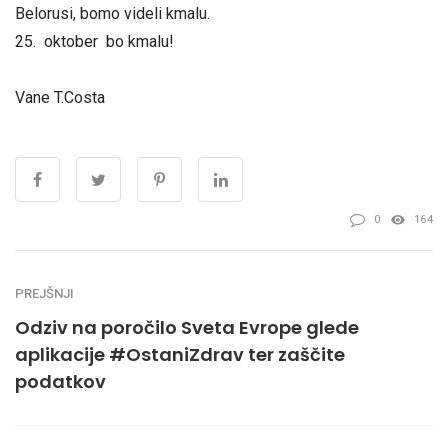
Belorusi, bomo videli kmalu.
25. oktober bo kmalu!
Vane T.Costa
0
164
PREJŠNJI
Odziv na poročilo Sveta Evrope glede
aplikacije #OstaniZdrav ter zaščite
podatkov