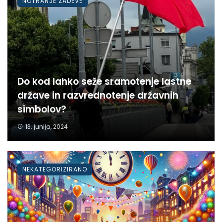
NOTRANJE ZADEVE
Do kod lahko seže sramotenje lastne
države in razvrednotenje državnih
simbolov?
13. junija, 2024
NEKATEGORIZIRANO