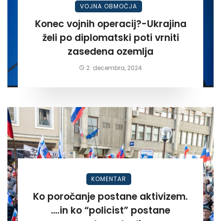
VOJNA OBMOČJA
Konec vojnih operacij?-Ukrajina
želi po diplomatski poti vrniti
zasedena ozemlja
2. decembra, 2024
KOMENTAR
Ko poročanje postane aktivizem.
….in ko “policist” postane