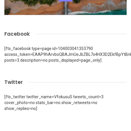
Facebook
[fts_facebook type=page id=104003041353790
access_token=EAAP9hArvboQBAJmUeJbZBL7s4HX3D2EkfBpYtBn
posts=3 description=no posts_displayed=page_only]
Twitter
[fts_twitter twitter_name=VfokusuS tweets_count=3
cover_photo=no stats_bar=no show_retweets=no
show_replies=no]