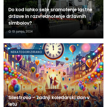
Do kod lahko seže sramotenje lastne
države in razvrednotenje državnih
simbolov?
13. junija, 2024
NEKATEGORIZIRANO
Silestrovo – zadnji koledarski dan v
letu