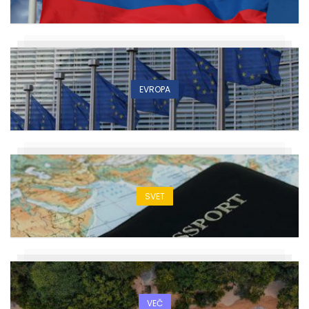
EVROPA
SVET
VEČ