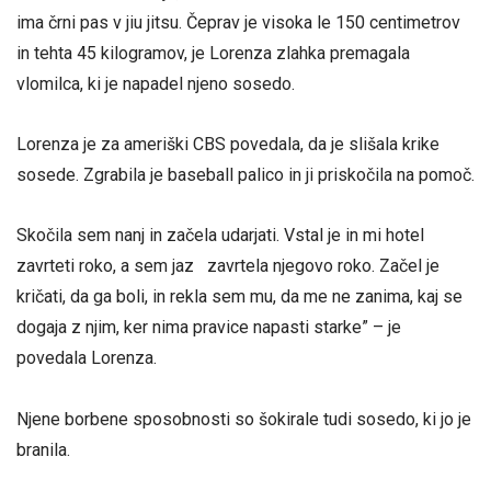
ima črni pas v jiu jitsu. Čeprav je visoka le 150 centimetrov
in tehta 45 kilogramov, je Lorenza zlahka premagala
vlomilca, ki je napadel njeno sosedo.
Lorenza je za ameriški CBS povedala, da je slišala krike
sosede. Zgrabila je baseball palico in ji priskočila na pomoč.
Skočila sem nanj in začela udarjati. Vstal je in mi hotel
zavrteti roko, a sem jaz zavrtela njegovo roko. Začel je
kričati, da ga boli, in rekla sem mu, da me ne zanima, kaj se
dogaja z njim, ker nima pravice napasti starke” – je
povedala Lorenza.
Njene borbene sposobnosti so šokirale tudi sosedo, ki jo je
branila.