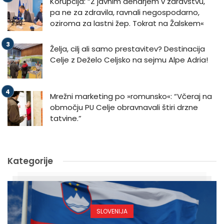
Korupcija: “Z javnim denarjem v zdravstvu,
pa ne za zdravila, ravnali negospodarno,
oziroma za lastni žep. Tokrat na Žalskem«
Želja, cilj ali samo prestavitev? Destinacija
Celje z Deželo Celjsko na sejmu Alpe Adria!
Mrežni marketing po »romunsko«: “Včeraj na
območju PU Celje obravnavali štiri drzne
tatvine.”
Kategorije
SLOVENIJA